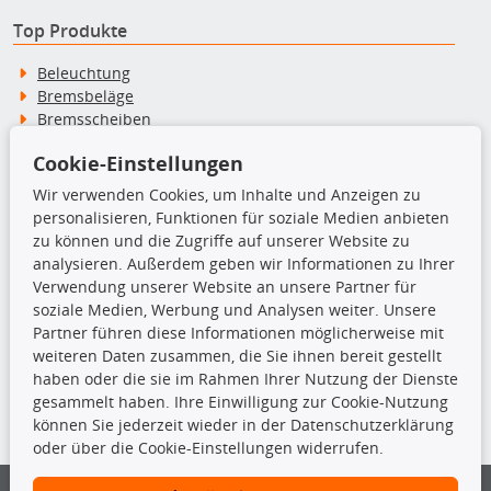
Top Produkte
Beleuchtung
Bremsbeläge
Bremsscheiben
Kupplungssatz
Cookie-Einstellungen
Querlenker
Radlager
Wir verwenden Cookies, um Inhalte und Anzeigen zu
Stoßdämpfer
personalisieren, Funktionen für soziale Medien anbieten
zu können und die Zugriffe auf unserer Website zu
analysieren. Außerdem geben wir Informationen zu Ihrer
TecDoc Inside
Verwendung unserer Website an unsere Partner für
soziale Medien, Werbung und Analysen weiter. Unsere
Partner führen diese Informationen möglicherweise mit
weiteren Daten zusammen, die Sie ihnen bereit gestellt
haben oder die sie im Rahmen Ihrer Nutzung der Dienste
Die hier angezeigten Daten insbesondere die gesamte Datenbank dürfen
gesammelt haben. Ihre Einwilligung zur Cookie-Nutzung
nicht kopiert werden.
können Sie jederzeit wieder in der Datenschutzerklärung
oder über die Cookie-Einstellungen widerrufen.
Es ist zu unterlassen, die Daten oder die gesamte Datenbank ohne
vorherige Zustimmung von TecDoc zu vervielfältigen, zu verbreiten