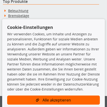
Top Produkte
Beleuchtung
Bremsbeläge
Bremsscheiben
Kupplungssatz
Cookie-Einstellungen
Querlenker
Wir verwenden Cookies, um Inhalte und Anzeigen zu
Radlager
personalisieren, Funktionen für soziale Medien anbieten
Stoßdämpfer
zu können und die Zugriffe auf unserer Website zu
analysieren. Außerdem geben wir Informationen zu Ihrer
Verwendung unserer Website an unsere Partner für
TecDoc Inside
soziale Medien, Werbung und Analysen weiter. Unsere
Partner führen diese Informationen möglicherweise mit
weiteren Daten zusammen, die Sie ihnen bereit gestellt
haben oder die sie im Rahmen Ihrer Nutzung der Dienste
gesammelt haben. Ihre Einwilligung zur Cookie-Nutzung
Die hier angezeigten Daten insbesondere die gesamte Datenbank dürfen
können Sie jederzeit wieder in der Datenschutzerklärung
nicht kopiert werden.
oder über die Cookie-Einstellungen widerrufen.
Es ist zu unterlassen, die Daten oder die gesamte Datenbank ohne
vorherige Zustimmung von TecDoc zu vervielfältigen, zu verbreiten
Alle akzeptieren
und/oder diese Handlungen durch Dritte ausführen zu lassen. Ein
Zuwiderhandeln stellt eine Urheberrechtsverletzung dar und wird verfolgt.