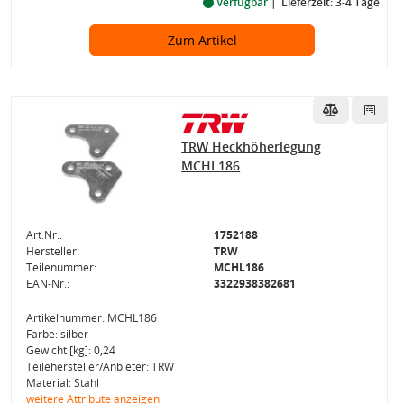
Verfügbar
Lieferzeit: 3-4 Tage
Zum Artikel
TRW Heckhöherlegung
MCHL186
Art.Nr.:
1752188
Hersteller:
TRW
Teilenummer:
MCHL186
EAN-Nr.:
3322938382681
Artikelnummer: MCHL186
Farbe: silber
Gewicht [kg]: 0,24
Teilehersteller/Anbieter: TRW
Material: Stahl
weitere Attribute anzeigen