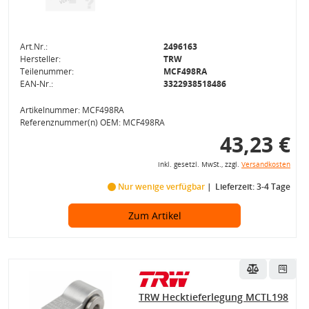
Art.Nr.:
2496163
Hersteller:
TRW
Teilenummer:
MCF498RA
EAN-Nr.:
3322938518486
Artikelnummer: MCF498RA
Referenznummer(n) OEM: MCF498RA
43,23 €
inkl. gesetzl. MwSt., zzgl.
Versandkosten
Nur wenige verfügbar
Lieferzeit: 3-4 Tage
Zum Artikel
TRW Hecktieferlegung MCTL198