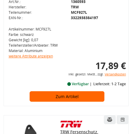
Art.Nr.:
1360593
Hersteller:
TRW
Teilenummer:
MCF927L
EAN-Nr.:
3322938384197
Artikelnummer: MCF927L
Farbe: schwarz
Gewicht [kg]: 0,07
Teilehersteller/Anbieter: TRW
Material: Aluminium
weitere Attribute anzeigen
17,89 €
inkl. gesetzl. MwSt., zzgl.
Versandkosten
Verfügbar
Lieferzeit: 1-2 Tage
Zum Artikel
TRW Fersenschutz,