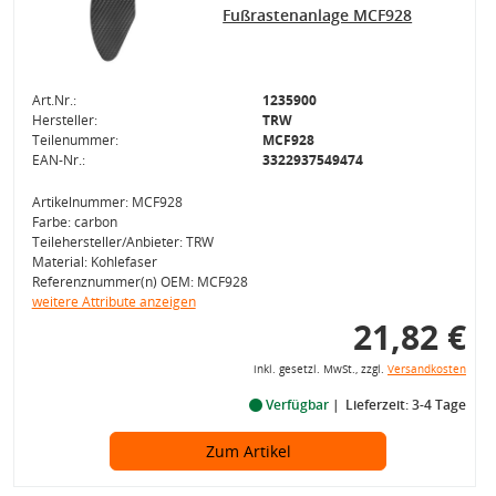
Fußrastenanlage MCF928
Art.Nr.:
1235900
Hersteller:
TRW
Teilenummer:
MCF928
EAN-Nr.:
3322937549474
Artikelnummer: MCF928
Farbe: carbon
Teilehersteller/Anbieter: TRW
Material: Kohlefaser
Referenznummer(n) OEM: MCF928
weitere Attribute anzeigen
21,82 €
inkl. gesetzl. MwSt., zzgl.
Versandkosten
Verfügbar
Lieferzeit: 3-4 Tage
Zum Artikel