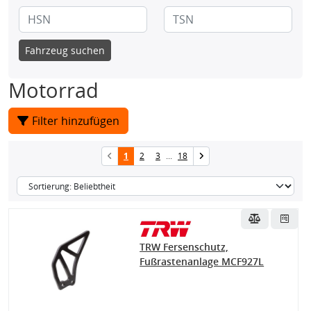
Fahrzeug suchen
Motorrad
Filter hinzufügen
1
2
3
...
18
TRW Fersenschutz,
Fußrastenanlage MCF927L