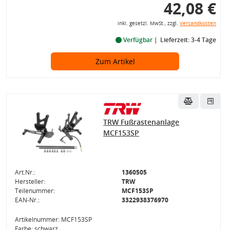
42,08 €
inkl. gesetzl. MwSt., zzgl.
Versandkosten
Verfügbar
Lieferzeit: 3-4 Tage
Zum Artikel
TRW Fußrastenanlage
MCF153SP
Art.Nr.:
1360505
Hersteller:
TRW
Teilenummer:
MCF153SP
EAN-Nr.:
3322938376970
Artikelnummer: MCF153SP
Farbe: schwarz