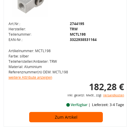
Art.Nr.:
2744195
Hersteller:
TRW
Teilenummer:
MCTL198
EAN-Nr.:
3322938531164
Artikelnummer: MCTL198
Farbe: silber
Teilehersteller/Anbieter: TRW
Material: Aluminium
Referenznummer(n) OEM: MCTL198
weitere Attribute anzeigen
182,28 €
inkl. gesetzl. MwSt., zzgl.
Versandkosten
Verfügbar
Lieferzeit: 3-4 Tage
Zum Artikel