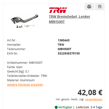
TRW Bremshebel, Lenker
MBH500T
Art.Nr.:
1360443
Hersteller:
TRW
Teilenummer:
MBH500T
EAN-Nr.:
3322938379155
Artikelnummer: MBH500T
Farbe: titan
Gewicht [kg]: 0,1
Teilehersteller/Anbieter: TRW
Material: Aluminium
weitere Attribute anzeigen
42,08 €
inkl. gesetzl. MwSt., zzgl.
Versandkosten
Verfügbar
Lieferzeit: 3-4 Tage