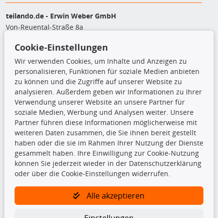
teilando.de - Erwin Weber GmbH
Von-Reuental-Straße 8a
85376 Hetzenhausen
Cookie-Einstellungen
+49 (0) 8165 / 5093200
shop@teilando.de
Wir verwenden Cookies, um Inhalte und Anzeigen zu
personalisieren, Funktionen für soziale Medien anbieten
Top Produkte
zu können und die Zugriffe auf unserer Website zu
analysieren. Außerdem geben wir Informationen zu Ihrer
Beleuchtung
Verwendung unserer Website an unsere Partner für
Bremsbeläge
soziale Medien, Werbung und Analysen weiter. Unsere
Bremsscheiben
Partner führen diese Informationen möglicherweise mit
Kupplungssatz
weiteren Daten zusammen, die Sie ihnen bereit gestellt
Querlenker
haben oder die sie im Rahmen Ihrer Nutzung der Dienste
Radlager
gesammelt haben. Ihre Einwilligung zur Cookie-Nutzung
Stoßdämpfer
können Sie jederzeit wieder in der Datenschutzerklärung
oder über die Cookie-Einstellungen widerrufen.
TecDoc Inside
Alle akzeptieren
Einstellungen