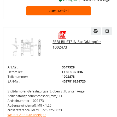
Zum Artikel
FEBI BILSTEIN Stoßdämpfer
1002473
Art.Nr.:
3547529
Hersteller:
FEBI BILSTEIN
Teilenummer:
1002473
EAN-Nr.:
4027816254720
Stoßdämpfer-Befestigungsart: oben Stift, unten Auge
Kolbenstangendurchmesser [mm]: 11
Artikelnummer: 1002473
Außengewindemaß: M8 x 1,25
crossreference: MEYLE 726 725 0023
weitere Attribute anzeigen