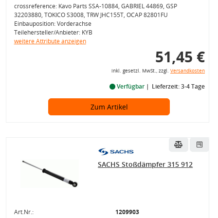
crossreference: Kavo Parts SSA-10884, GABRIEL 44869, GSP
32203880, TOKICO S3008, TRW JHC155T, OCAP 82801FU
Einbauposition: Vorderachse
Teilehersteller/Anbieter: KYB
weitere Attribute anzeigen
51,45 €
inkl. gesetzl. MwSt., zzgl.
Versandkosten
Verfügbar
Lieferzeit: 3-4 Tage
Zum Artikel
SACHS Stoßdämpfer 315 912
Art.Nr.:
1209903