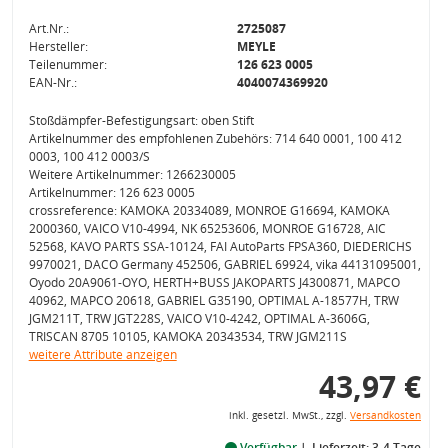
Art.Nr.:
2725087
Hersteller:
MEYLE
Teilenummer:
126 623 0005
EAN-Nr.:
4040074369920
Stoßdämpfer-Befestigungsart: oben Stift
Artikelnummer des empfohlenen Zubehörs: 714 640 0001, 100 412
0003, 100 412 0003/S
Weitere Artikelnummer: 1266230005
Artikelnummer: 126 623 0005
crossreference: KAMOKA 20334089, MONROE G16694, KAMOKA
2000360, VAICO V10-4994, NK 65253606, MONROE G16728, AIC
52568, KAVO PARTS SSA-10124, FAI AutoParts FPSA360, DIEDERICHS
9970021, DACO Germany 452506, GABRIEL 69924, vika 44131095001,
Oyodo 20A9061-OYO, HERTH+BUSS JAKOPARTS J4300871, MAPCO
40962, MAPCO 20618, GABRIEL G35190, OPTIMAL A-18577H, TRW
JGM211T, TRW JGT228S, VAICO V10-4242, OPTIMAL A-3606G,
TRISCAN 8705 10105, KAMOKA 20343534, TRW JGM211S
weitere Attribute anzeigen
43,97 €
inkl. gesetzl. MwSt., zzgl.
Versandkosten
Verfügbar
Lieferzeit: 3-4 Tage