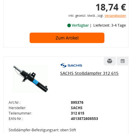
18,74 €
inkl. gesetzl. MwSt., zzgl.
Versandkosten
Verfügbar
Lieferzeit: 3-4 Tage
Zum Artikel
SACHS Stoßdämpfer 312 615
Art.Nr.:
895376
Hersteller:
SACHS
Teilenummer:
312 615
EAN-Nr.:
4013872608553
Stoßdämpfer-Befestigungsart: oben Stift