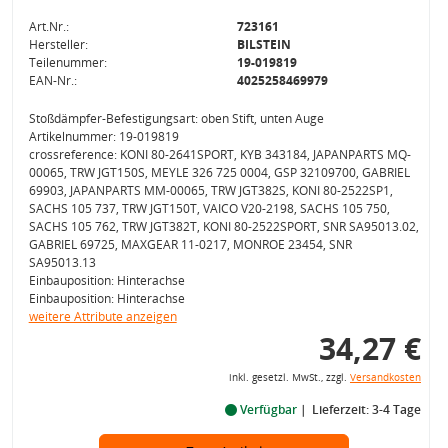
Art.Nr.:
723161
Hersteller:
BILSTEIN
Teilenummer:
19-019819
EAN-Nr.:
4025258469979
Stoßdämpfer-Befestigungsart: oben Stift, unten Auge
Artikelnummer: 19-019819
crossreference: KONI 80-2641SPORT, KYB 343184, JAPANPARTS MQ-
00065, TRW JGT150S, MEYLE 326 725 0004, GSP 32109700, GABRIEL
69903, JAPANPARTS MM-00065, TRW JGT382S, KONI 80-2522SP1,
SACHS 105 737, TRW JGT150T, VAICO V20-2198, SACHS 105 750,
SACHS 105 762, TRW JGT382T, KONI 80-2522SPORT, SNR SA95013.02,
GABRIEL 69725, MAXGEAR 11-0217, MONROE 23454, SNR
SA95013.13
Einbauposition: Hinterachse
Einbauposition: Hinterachse
weitere Attribute anzeigen
34,27 €
inkl. gesetzl. MwSt., zzgl.
Versandkosten
Verfügbar
Lieferzeit: 3-4 Tage