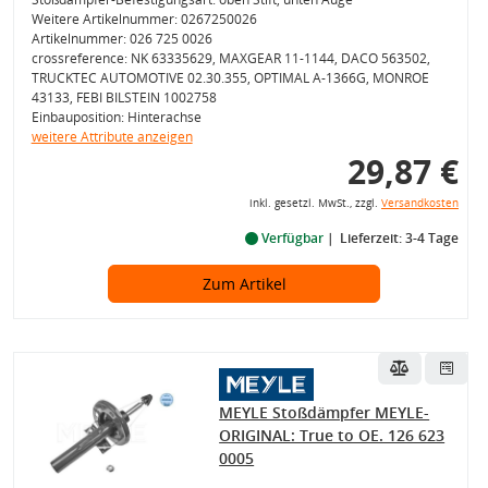
Weitere Artikelnummer: 0267250026
Artikelnummer: 026 725 0026
crossreference: NK 63335629, MAXGEAR 11-1144, DACO 563502,
TRUCKTEC AUTOMOTIVE 02.30.355, OPTIMAL A-1366G, MONROE
43133, FEBI BILSTEIN 1002758
Einbauposition: Hinterachse
weitere Attribute anzeigen
29,87 €
inkl. gesetzl. MwSt., zzgl.
Versandkosten
Verfügbar
Lieferzeit: 3-4 Tage
Zum Artikel
MEYLE Stoßdämpfer MEYLE-
ORIGINAL: True to OE. 126 623
0005