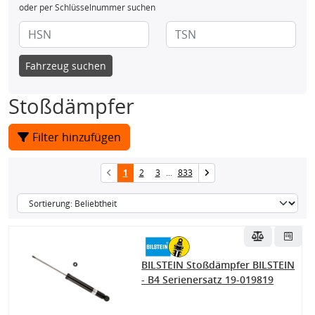
oder per Schlüsselnummer suchen
Fahrzeug suchen
Stoßdämpfer
Filter hinzufügen
1
2
3
...
833
BILSTEIN Stoßdämpfer BILSTEIN
- B4 Serienersatz 19-019819