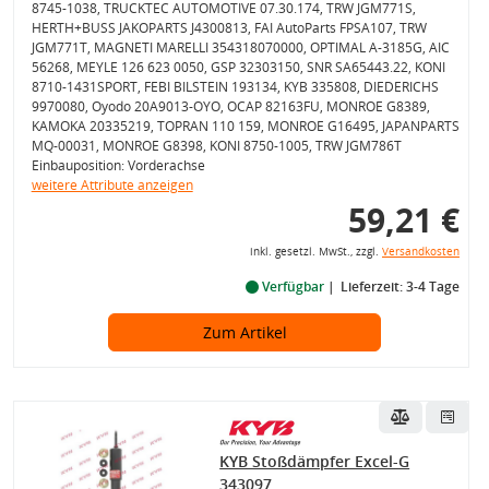
8745-1038, TRUCKTEC AUTOMOTIVE 07.30.174, TRW JGM771S,
HERTH+BUSS JAKOPARTS J4300813, FAI AutoParts FPSA107, TRW
JGM771T, MAGNETI MARELLI 354318070000, OPTIMAL A-3185G, AIC
56268, MEYLE 126 623 0050, GSP 32303150, SNR SA65443.22, KONI
8710-1431SPORT, FEBI BILSTEIN 193134, KYB 335808, DIEDERICHS
9970080, Oyodo 20A9013-OYO, OCAP 82163FU, MONROE G8389,
KAMOKA 20335219, TOPRAN 110 159, MONROE G16495, JAPANPARTS
MQ-00031, MONROE G8398, KONI 8750-1005, TRW JGM786T
Einbauposition: Vorderachse
weitere Attribute anzeigen
59,21 €
inkl. gesetzl. MwSt., zzgl.
Versandkosten
Verfügbar
Lieferzeit: 3-4 Tage
Zum Artikel
KYB Stoßdämpfer Excel-G
343097