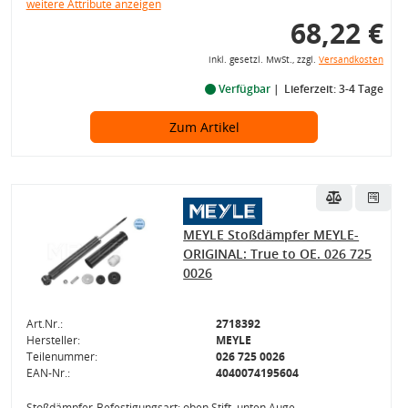
weitere Attribute anzeigen
68,22 €
inkl. gesetzl. MwSt., zzgl.
Versandkosten
Verfügbar
Lieferzeit: 3-4 Tage
Zum Artikel
MEYLE Stoßdämpfer MEYLE-
ORIGINAL: True to OE. 026 725
0026
Art.Nr.:
2718392
Hersteller:
MEYLE
Teilenummer:
026 725 0026
EAN-Nr.:
4040074195604
Stoßdämpfer-Befestigungsart: oben Stift, unten Auge