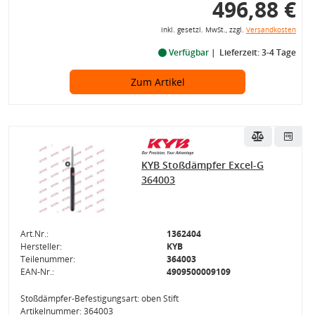
496,88 €
inkl. gesetzl. MwSt., zzgl.
Versandkosten
Verfügbar
Lieferzeit: 3-4 Tage
Zum Artikel
KYB Stoßdämpfer Excel-G
364003
Art.Nr.:
1362404
Hersteller:
KYB
Teilenummer:
364003
EAN-Nr.:
4909500009109
Stoßdämpfer-Befestigungsart: oben Stift
Artikelnummer: 364003