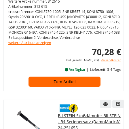
Weitere Artikelnummer: 312615
Artikelnummer: 312 615
crossreference: KONI 8750-1005, SNR KB657.14, KONI 8750-1006,
Oyodo 20A9010-OYO, HERTH+BUSS JAKOPARTS J4300812, KONI 8710-
1431SPORT, OPTIMAL A-5337G, KONI 8745-1006, KAMOKA 20335219,
GSP 32303160, VAICO V10-5449, MEYLE 126 623 0022, NK 65473715,
MONROE G16497, KONI 8745-1225, SNR KBLF41776, KONI 8745-1038
Einbauposition: 2. Vorderachse, Vorderachse
weitere Attribute anzeigen
70,28 €
inkl. gesetzl. MwSt., zzgl.
Versandkosten
Verfügbar
Lieferzeit: 3-4 Tage
Zum Artikel
BILSTEIN Stoßdämpfer BILSTEIN
- B4 Serienersatz (DampMatic®)
24-251655