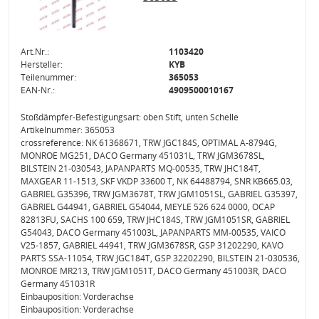
Art.Nr.:
1103420
Hersteller:
KYB
Teilenummer:
365053
EAN-Nr.:
4909500010167
Stoßdämpfer-Befestigungsart: oben Stift, unten Schelle
Artikelnummer: 365053
crossreference: NK 61368671, TRW JGC184S, OPTIMAL A-8794G,
MONROE MG251, DACO Germany 451031L, TRW JGM3678SL,
BILSTEIN 21-030543, JAPANPARTS MQ-00535, TRW JHC184T,
MAXGEAR 11-1513, SKF VKDP 33600 T, NK 64488794, SNR KB665.03,
GABRIEL G35396, TRW JGM3678T, TRW JGM1051SL, GABRIEL G35397,
GABRIEL G44941, GABRIEL G54044, MEYLE 526 624 0000, OCAP
82813FU, SACHS 100 659, TRW JHC184S, TRW JGM1051SR, GABRIEL
G54043, DACO Germany 451003L, JAPANPARTS MM-00535, VAICO
V25-1857, GABRIEL 44941, TRW JGM3678SR, GSP 31202290, KAVO
PARTS SSA-11054, TRW JGC184T, GSP 32202290, BILSTEIN 21-030536,
MONROE MR213, TRW JGM1051T, DACO Germany 451003R, DACO
Germany 451031R
Einbauposition: Vorderachse
Einbauposition: Vorderachse