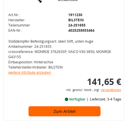
Art.Nr.:
1911230
Hersteller:
BILSTEIN
Teilenummer:
24-251655
EAN-Nr.:
4025258853464
Stoßdämpfer-Befestigungsart: oben Stift, unten Auge
Artikelnummer: 24-251655
crossreference: MONROE 376263SP, VAICO V30-3850, MONROE
G43155
Einbauposition: Hinterachse
Teilehersteller/Anbieter: BILSTEIN
weitere Attribute anzeigen
141,65 €
inkl. gesetzl. MwSt., zzgl.
Versandkosten
Verfügbar
Lieferzeit: 3-4 Tage
Zum Artikel