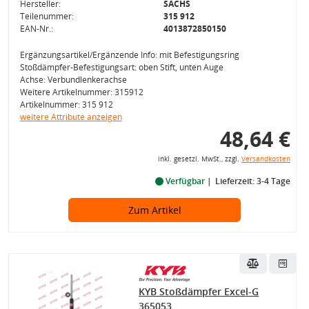
Hersteller:
SACHS
Teilenummer:
315 912
EAN-Nr.:
4013872850150
Ergänzungsartikel/Ergänzende Info: mit Befestigungsring
Stoßdämpfer-Befestigungsart: oben Stift, unten Auge
Achse: Verbundlenkerachse
Weitere Artikelnummer: 315912
Artikelnummer: 315 912
weitere Attribute anzeigen
48,64 €
inkl. gesetzl. MwSt., zzgl.
Versandkosten
Verfügbar
Lieferzeit: 3-4 Tage
Zum Artikel
KYB Stoßdämpfer Excel-G
365053