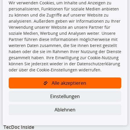
Wir verwenden Cookies, um Inhalte und Anzeigen zu
personalisieren, Funktionen für soziale Medien anbieten
Kontakt
zu können und die Zugriffe auf unserer Website zu
analysieren. Außerdem geben wir Informationen zu Ihrer
teilando.de - Erwin Weber GmbH
Verwendung unserer Website an unsere Partner für
Von-Reuental-Straße 8a
soziale Medien, Werbung und Analysen weiter. Unsere
85376 Hetzenhausen
Partner führen diese Informationen möglicherweise mit
+49 (0) 8165 / 5093200
weiteren Daten zusammen, die Sie ihnen bereit gestellt
shop@teilando.de
haben oder die sie im Rahmen Ihrer Nutzung der Dienste
gesammelt haben. Ihre Einwilligung zur Cookie-Nutzung
Top Produkte
können Sie jederzeit wieder in der Datenschutzerklärung
oder über die Cookie-Einstellungen widerrufen.
Beleuchtung
Bremsbeläge
Alle akzeptieren
Bremsscheiben
Kupplungssatz
Einstellungen
Querlenker
Radlager
Ablehnen
Stoßdämpfer
TecDoc Inside