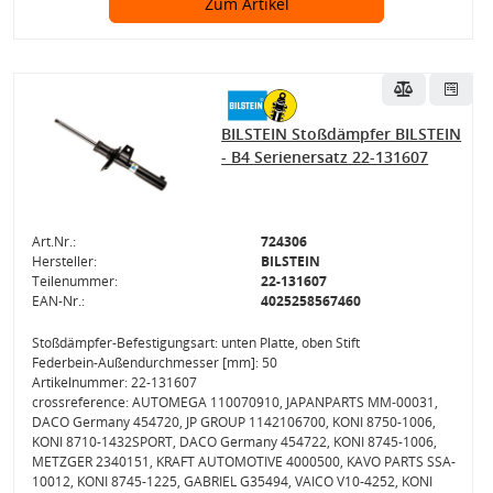
Zum Artikel
BILSTEIN Stoßdämpfer BILSTEIN
- B4 Serienersatz 22-131607
Art.Nr.:
724306
Hersteller:
BILSTEIN
Teilenummer:
22-131607
EAN-Nr.:
4025258567460
Stoßdämpfer-Befestigungsart: unten Platte, oben Stift
Federbein-Außendurchmesser [mm]: 50
Artikelnummer: 22-131607
crossreference: AUTOMEGA 110070910, JAPANPARTS MM-00031,
DACO Germany 454720, JP GROUP 1142106700, KONI 8750-1006,
KONI 8710-1432SPORT, DACO Germany 454722, KONI 8745-1006,
METZGER 2340151, KRAFT AUTOMOTIVE 4000500, KAVO PARTS SSA-
10012, KONI 8745-1225, GABRIEL G35494, VAICO V10-4252, KONI