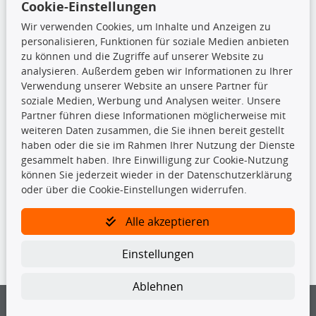
Cookie-Einstellungen
Top Produkte
Wir verwenden Cookies, um Inhalte und Anzeigen zu
Beleuchtung
personalisieren, Funktionen für soziale Medien anbieten
Bremsbeläge
zu können und die Zugriffe auf unserer Website zu
Bremsscheiben
analysieren. Außerdem geben wir Informationen zu Ihrer
Kupplungssatz
Verwendung unserer Website an unsere Partner für
Querlenker
soziale Medien, Werbung und Analysen weiter. Unsere
Radlager
Partner führen diese Informationen möglicherweise mit
Stoßdämpfer
weiteren Daten zusammen, die Sie ihnen bereit gestellt
haben oder die sie im Rahmen Ihrer Nutzung der Dienste
gesammelt haben. Ihre Einwilligung zur Cookie-Nutzung
TecDoc Inside
können Sie jederzeit wieder in der Datenschutzerklärung
oder über die Cookie-Einstellungen widerrufen.
Alle akzeptieren
Die hier angezeigten Daten insbesondere die gesamte Datenbank dürfen
Einstellungen
nicht kopiert werden.
Es ist zu unterlassen, die Daten oder die gesamte Datenbank ohne
Ablehnen
vorherige Zustimmung von TecDoc zu vervielfältigen, zu verbreiten
und/oder diese Handlungen durch Dritte ausführen zu lassen. Ein