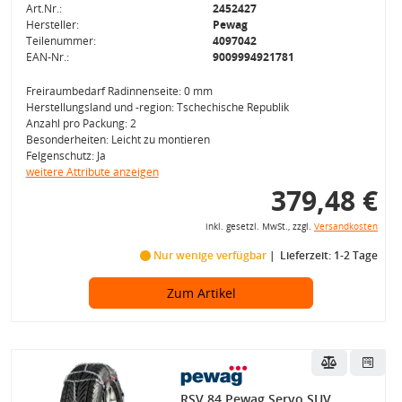
Art.Nr.:
2452427
Hersteller:
Pewag
Teilenummer:
4097042
EAN-Nr.:
9009994921781
Freiraumbedarf Radinnenseite: 0 mm
Herstellungsland und -region: Tschechische Republik
Anzahl pro Packung: 2
Besonderheiten: Leicht zu montieren
Felgenschutz: Ja
weitere Attribute anzeigen
379,48 €
inkl. gesetzl. MwSt., zzgl.
Versandkosten
Nur wenige verfügbar
Lieferzeit: 1-2 Tage
Zum Artikel
RSV 84 Pewag Servo SUV