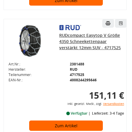
Zum Artikel
RUDcompact Easytop V Größe
4350 Schneekettenpaar
verstärkt 12mm SUV - 4717525
Art.Nr.:
2381488
Hersteller:
RUD
Teilenummer:
4717525
EAN-Nr.:
4008244295646
151,11 €
inkl. gesetzl. MwSt., zzgl.
Versandkosten
Verfügbar
Lieferzeit: 3-4 Tage
Zum Artikel