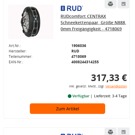
RUDcomfort CENTRAX
Schneekettenpaar, Größe N888,
0mm Freigängigkeit - 4718069
Art.Nr.:
1906036
Hersteller:
RUD
Teilenummer:
4718069
EAN-Nr.:
4008244314255
317,33 €
inkl. gesetzl. MwSt., zzgl.
Versandkosten
Verfügbar
Lieferzeit: 3-4 Tage
Zum Artikel