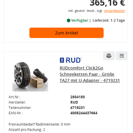
365,16 €
inkl. gesetzl. MwSt., zzgl.
Versandkosten
Verfügbar
Lieferzeit: 1-2 Tage
Zum Artikel
RUDcomfort Click2Go
Schneeketten Paar - Größe
TA27 mit U-Adapter - 4719231
Art.Nr.:
2804185
Hersteller:
RUD
Teilenummer:
4719231
EAN-Nr.:
4008244437664
Freiraumbedarf Radinnenseite: 0 mm
Anzahl pro Packung: 2