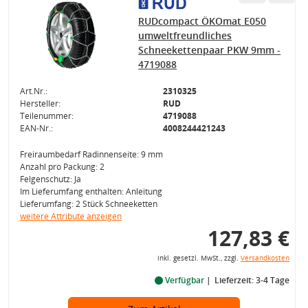
RUDcompact ÖKOmat E050
umweltfreundliches
Schneekettenpaar PKW 9mm -
4719088
Art.Nr.:
2310325
Hersteller:
RUD
Teilenummer:
4719088
EAN-Nr.:
4008244421243
Freiraumbedarf Radinnenseite: 9 mm
Anzahl pro Packung: 2
Felgenschutz: Ja
Im Lieferumfang enthalten: Anleitung
Lieferumfang: 2 Stück Schneeketten
weitere Attribute anzeigen
127,83 €
inkl. gesetzl. MwSt., zzgl.
Versandkosten
Verfügbar
Lieferzeit: 3-4 Tage