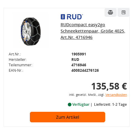
RUDcompact easy2go
Schneekettenpaar, Größe 4025,
Art.Nr. 4716946
Art.Nr.:
1905991
Hersteller:
RUD
Teilenummer:
4716946
EAN-Nr.:
4008244276126
135,58 €
inkl. gesetzl. MwSt., zzgl.
Versandkosten
Verfügbar
Lieferzeit: 1-2 Tage
Zum Artikel