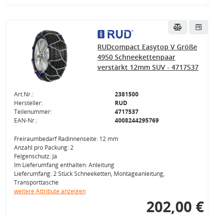
RUDcompact Easytop V Größe
4950 Schneekettenpaar
verstärkt 12mm SUV - 4717537
Art.Nr.:
2381500
Hersteller:
RUD
Teilenummer:
4717537
EAN-Nr.:
4008244295769
Freiraumbedarf Radinnenseite: 12 mm
Anzahl pro Packung: 2
Felgenschutz: Ja
Im Lieferumfang enthalten: Anleitung
Lieferumfang: 2 Stück Schneeketten, Montageanleitung,
Transporttasche
weitere Attribute anzeigen
202,00 €