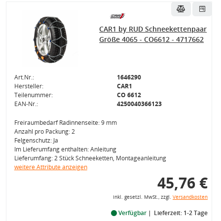
CAR1 by RUD Schneekettenpaar
Größe 4065 - CO6612 - 4717662
Art.Nr.:
1646290
Hersteller:
CAR1
Teilenummer:
CO 6612
EAN-Nr.:
4250040366123
Freiraumbedarf Radinnenseite: 9 mm
Anzahl pro Packung: 2
Felgenschutz: Ja
Im Lieferumfang enthalten: Anleitung
Lieferumfang: 2 Stück Schneeketten, Montageanleitung
weitere Attribute anzeigen
45,76 €
inkl. gesetzl. MwSt., zzgl.
Versandkosten
Verfügbar
Lieferzeit: 1-2 Tage