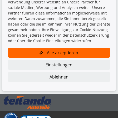
Verwendung unserer Website an unsere Partner für
Bremsbeläge
soziale Medien, Werbung und Analysen weiter. Unsere
Bremsscheiben
Partner führen diese Informationen möglicherweise mit
Kupplungssatz
weiteren Daten zusammen, die Sie ihnen bereit gestellt
Querlenker
haben oder die sie im Rahmen Ihrer Nutzung der Dienste
Radlager
gesammelt haben. Ihre Einwilligung zur Cookie-Nutzung
Stoßdämpfer
können Sie jederzeit wieder in der Datenschutzerklärung
oder über die Cookie-Einstellungen widerrufen.
TecDoc Inside
Alle akzeptieren
Einstellungen
Ablehnen
Die hier angezeigten Daten insbesondere die gesamte Datenbank dürfen
nicht kopiert werden.
Es ist zu unterlassen, die Daten oder die gesamte Datenbank ohne
vorherige Zustimmung von TecDoc zu vervielfältigen, zu verbreiten
und/oder diese Handlungen durch Dritte ausführen zu lassen. Ein
Zuwiderhandeln stellt eine Urheberrechtsverletzung dar und wird verfolgt.
Bitte prüfen Sie, ob das über unseren Onlineshop identifizierte Ersatzteil