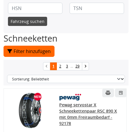
Fahrzeug suchen
Schneeketten
Filter hinzufügen
1
2
3
...
29
Pewag servostar X
Schneekettenpaar RSC 890 X
mit 0mm Freiraumbedarf -
92178