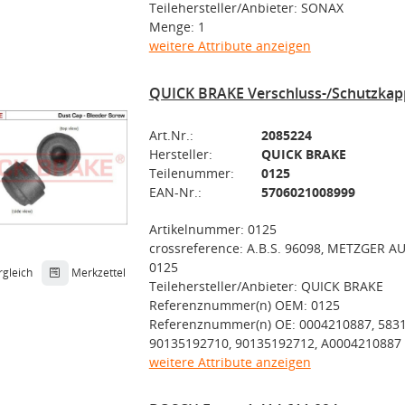
Teilehersteller/Anbieter: SONAX
Menge: 1
weitere Attribute anzeigen
QUICK BRAKE Verschluss-/Schutzkap
Art.Nr.:
2085224
Hersteller:
QUICK BRAKE
Teilenummer:
0125
EAN-Nr.:
5706021008999
Artikelnummer: 0125
crossreference: A.B.S. 96098, METZGER A
0125
rgleich
Merkzettel
Teilehersteller/Anbieter: QUICK BRAKE
Referenznummer(n) OEM: 0125
Referenznummer(n) OE: 0004210887, 583
90135192710, 90135192712, A0004210887
weitere Attribute anzeigen