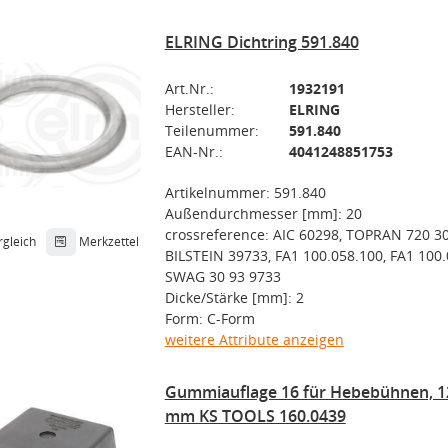
ELRING Dichtring 591.840
Art.Nr.:
1932191
Hersteller:
ELRING
Teilenummer:
591.840
EAN-Nr.:
4041248851753
Artikelnummer: 591.840
Außendurchmesser [mm]: 20
crossreference: AIC 60298, TOPRAN 720 30
rgleich
Merkzettel
BILSTEIN 39733, FA1 100.058.100, FA1 100.
SWAG 30 93 9733
Dicke/Stärke [mm]: 2
Form: C-Form
weitere Attribute anzeigen
Gummiauflage 16 für Hebebühnen, 12
mm KS TOOLS 160.0439