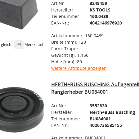
Art.Nr.:
3248459
Hersteller:
KS TOOLS
Teilenummer:
160.0439
EAN-Nr.:
4042146976920
Artikelnummer: 160.0439
Breite [mm]: 120
rgleich
Merkzettel
Form: Trapez
Gewicht [g]: 1.156
Höhe [mm]: 80
weitere Attribute anzeigen
HERTH+BUSS BUSCHiNG Auflagentell
Rangierheber BU084001
Art.Nr.:
3552830
Hersteller:
Herth+Buss Busching
Teilenummer:
BU084001
EAN-Nr.:
4026736535155
Artikelnummer: BU084001