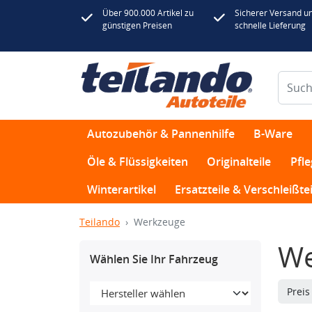
Über 900.000 Artikel zu
Sicherer Versand u
günstigen Preisen
schnelle Lieferung
Autozubehör & Pannenhilfe
B-Ware
Öle & Flüssigkeiten
Originalteile
Pfl
Winterartikel
Ersatzteile & Verschleißtei
Teilando
Werkzeuge
We
Wählen Sie Ihr Fahrzeug
Prei