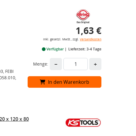
1,63 €
inkl. gesetzl. MwSt., zzgl.
Versandkosten
Verfügbar
Lieferzeit: 3-4 Tage
−
+
Menge:
3, FEBI
058.010,
In den Warenkorb
0 x 120 x 80