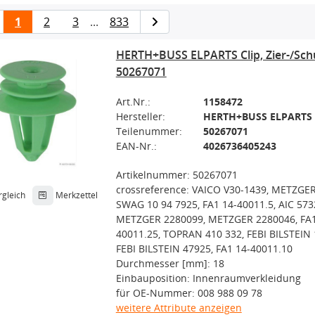
1
2
3
...
833
HERTH+BUSS ELPARTS Clip, Zier-/Schu
50267071
Art.Nr.:
1158472
Hersteller:
HERTH+BUSS ELPARTS
Teilenummer:
50267071
EAN-Nr.:
4026736405243
Artikelnummer: 50267071
crossreference: VAICO V30-1439, METZGER
rgleich
Merkzettel
SWAG 10 94 7925, FA1 14-40011.5, AIC 573
METZGER 2280099, METZGER 2280046, FA1
40011.25, TOPRAN 410 332, FEBI BILSTEIN 
FEBI BILSTEIN 47925, FA1 14-40011.10
Durchmesser [mm]: 18
Einbauposition: Innenraumverkleidung
für OE-Nummer: 008 988 09 78
weitere Attribute anzeigen