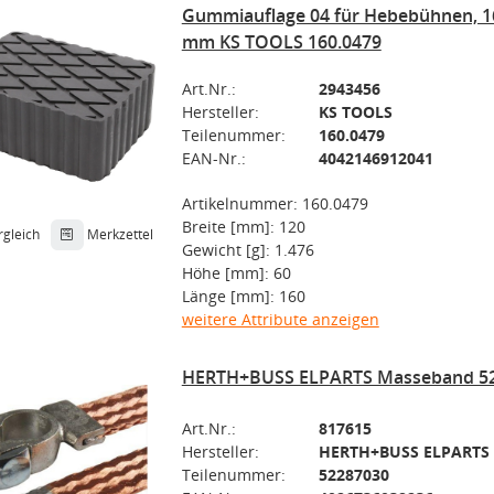
Gummiauflage 04 für Hebebühnen, 16
mm KS TOOLS 160.0479
Art.Nr.:
2943456
Hersteller:
KS TOOLS
Teilenummer:
160.0479
EAN-Nr.:
4042146912041
Artikelnummer: 160.0479
Breite [mm]: 120
rgleich
Merkzettel
Gewicht [g]: 1.476
Höhe [mm]: 60
Länge [mm]: 160
weitere Attribute anzeigen
HERTH+BUSS ELPARTS Masseband 5
Art.Nr.:
817615
Hersteller:
HERTH+BUSS ELPARTS
Teilenummer:
52287030