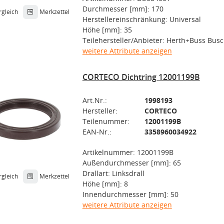
Durchmesser [mm]: 170
rgleich
Merkzettel
Herstellereinschränkung: Universal
Höhe [mm]: 35
Teilehersteller/Anbieter: Herth+Buss Bus
weitere Attribute anzeigen
CORTECO Dichtring 12001199B
Art.Nr.:
1998193
Hersteller:
CORTECO
Teilenummer:
12001199B
EAN-Nr.:
3358960034922
Artikelnummer: 12001199B
Außendurchmesser [mm]: 65
Drallart: Linksdrall
rgleich
Merkzettel
Höhe [mm]: 8
Innendurchmesser [mm]: 50
weitere Attribute anzeigen