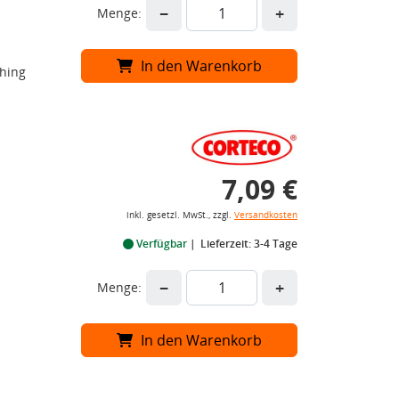
−
+
Menge:
In den Warenkorb
ching
7,09 €
inkl. gesetzl. MwSt., zzgl.
Versandkosten
Verfügbar
Lieferzeit: 3-4 Tage
−
+
Menge:
In den Warenkorb