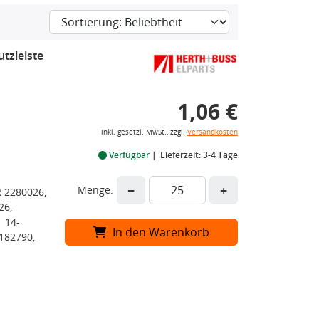
tzleiste
1,06 €
inkl. gesetzl. MwSt., zzgl.
Versandkosten
Verfügbar
Lieferzeit: 3-4 Tage
−
+
Menge:
 2280026,
26,
 14-
In den Warenkorb
182790,