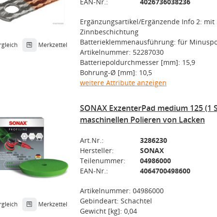
EAN-Nr.:
4026736038236
Ergänzungsartikel/Ergänzende Info 2: mit
Zinnbeschichtung
Batterieklemmenausführung: für Minuspo
rgleich
Merkzettel
Artikelnummer: 52287030
Batteriepoldurchmesser [mm]: 15,9
Bohrung-Ø [mm]: 10,5
weitere Attribute anzeigen
SONAX ExzenterPad medium 125 (1 S
maschinellen Polieren von Lacken
Art.Nr.:
3286230
Hersteller:
SONAX
Teilenummer:
04986000
EAN-Nr.:
4064700498600
Artikelnummer: 04986000
Gebindeart: Schachtel
rgleich
Merkzettel
Gewicht [kg]: 0,04