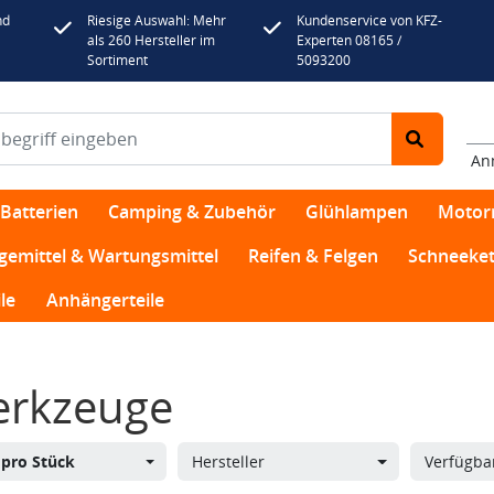
nd
Riesige Auswahl: Mehr
Kundenservice von KFZ-
als 260 Hersteller im
Experten 08165 /
Sortiment
5093200
An
Batterien
Camping & Zubehör
Glühlampen
Motor
egemittel & Wartungsmittel
Reifen & Felgen
Schneeket
le
Anhängerteile
rkzeuge
s
pro Stück
Hersteller
Verfügbar