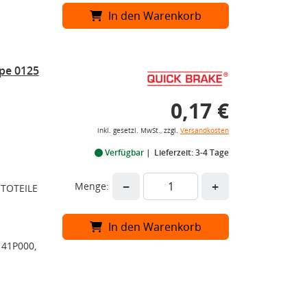
In den Warenkorb
pe 0125
0,17 €
inkl. gesetzl. MwSt., zzgl.
Versandkosten
Verfügbar
Lieferzeit: 3-4 Tage
−
+
Menge:
UTOTEILE
In den Warenkorb
141P000,