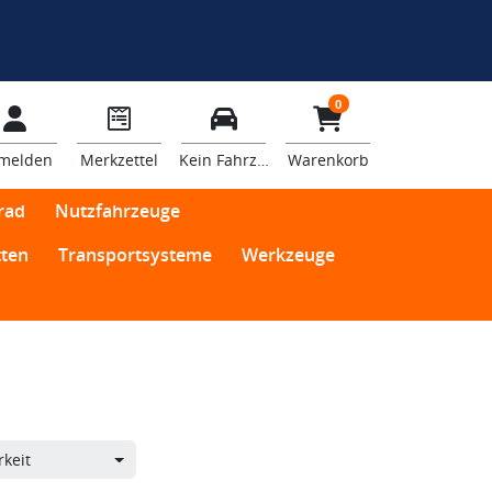
0
melden
Merkzettel
Kein Fahrzeug
Warenkorb
rad
Nutzfahrzeuge
ten
Transportsysteme
Werkzeuge
keit