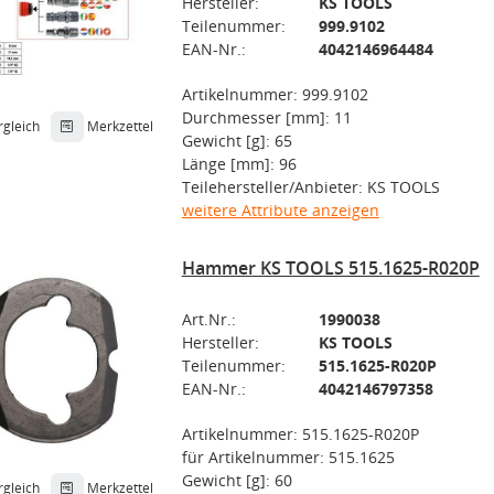
Hersteller:
KS TOOLS
Teilenummer:
999.9102
EAN-Nr.:
4042146964484
Artikelnummer: 999.9102
Durchmesser [mm]: 11
rgleich
Merkzettel
Gewicht [g]: 65
Länge [mm]: 96
Teilehersteller/Anbieter: KS TOOLS
weitere Attribute anzeigen
Hammer KS TOOLS 515.1625-R020P
Art.Nr.:
1990038
Hersteller:
KS TOOLS
Teilenummer:
515.1625-R020P
EAN-Nr.:
4042146797358
Artikelnummer: 515.1625-R020P
für Artikelnummer: 515.1625
Gewicht [g]: 60
rgleich
Merkzettel