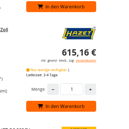
In den Warenkorb
P
Zoll
615,16 €
inkl. gesetzl. MwSt., zzgl.
Versandkosten
Nur wenige verfügbar
Lieferzeit: 3-4 Tage
")
−
+
Menge:
Nm]:
In den Warenkorb