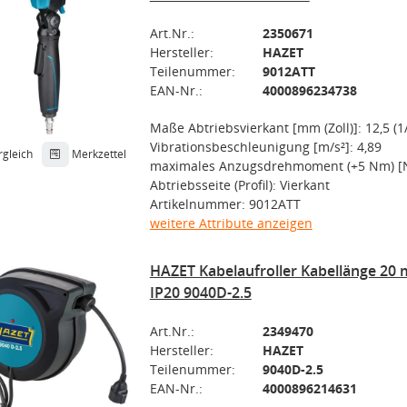
Art.Nr.:
2350671
Hersteller:
HAZET
Teilenummer:
9012ATT
EAN-Nr.:
4000896234738
Maße Abtriebsvierkant [mm (Zoll)]: 12,5 (1/
Vibrationsbeschleunigung [m/s²]: 4,89
rgleich
Merkzettel
maximales Anzugsdrehmoment (+5 Nm) [
Abtriebsseite (Profil): Vierkant
Artikelnummer: 9012ATT
weitere Attribute anzeigen
HAZET Kabelaufroller Kabellänge 20 
IP20 9040D-2.5
Art.Nr.:
2349470
Hersteller:
HAZET
Teilenummer:
9040D-2.5
EAN-Nr.:
4000896214631