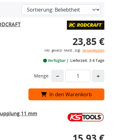
 RODCRAFT
23,85 €
inkl. gesetzl. MwSt., zzgl.
Versandkosten
Verfügbar
Lieferzeit: 3-4 Tage
−
+
Menge:
In den Warenkorb
skupplung 11 mm
15,93 €