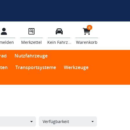
0
melden
Merkzettel
Kein Fahrzeug
Warenkorb
rad
Nutzfahrzeuge
ten
Transportsysteme
Werkzeuge
Verfügbarkeit