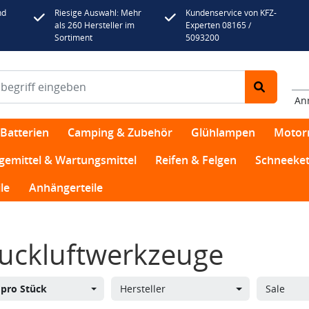
nd
Riesige Auswahl: Mehr
Kundenservice von KFZ-
als 260 Hersteller im
Experten 08165 /
Sortiment
5093200
An
Batterien
Camping & Zubehör
Glühlampen
Motor
egemittel & Wartungsmittel
Reifen & Felgen
Schneeket
le
Anhängerteile
uckluftwerkzeuge
s
pro Stück
Hersteller
Sale