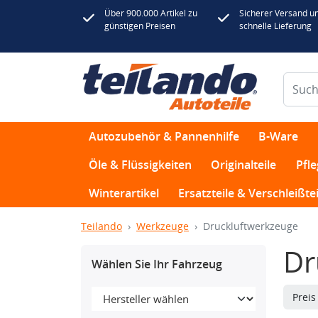
Über 900.000 Artikel zu
Sicherer Versand u
günstigen Preisen
schnelle Lieferung
Autozubehör & Pannenhilfe
B-Ware
Öle & Flüssigkeiten
Originalteile
Pfl
Winterartikel
Ersatzteile & Verschleißtei
Teilando
Werkzeuge
Druckluftwerkzeuge
Dr
Wählen Sie Ihr Fahrzeug
Prei