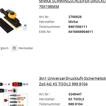
MIRKA SCHWINGSCHLEIFER DRUCKLU
70X198MM
Art.Nr.:
2700826
Hersteller:
Mirka
Teilenummer:
8991500111
EAN-Nr.:
6416868904611
rgleich
Merkzettel
3in1 Universal-Druckluft-Sicherheits
Zoll AG KS TOOLS 999.9104
Art.Nr.:
3248447
Hersteller:
KS TOOLS
Teilenummer:
999.9104