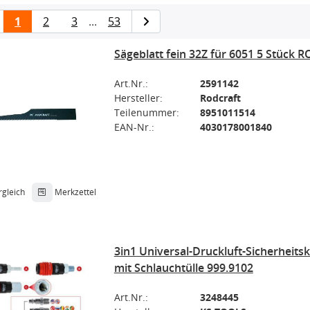
1
2
3
...
53
Sägeblatt fein 32Z für 6051 5 Stück
Art.Nr.:
2591142
Hersteller:
Rodcraft
Teilenummer:
8951011514
EAN-Nr.:
4030178001840
rgleich
Merkzettel
3in1 Universal-Druckluft-Sicherheit
mit Schlauchtülle 999.9102
Art.Nr.:
3248445