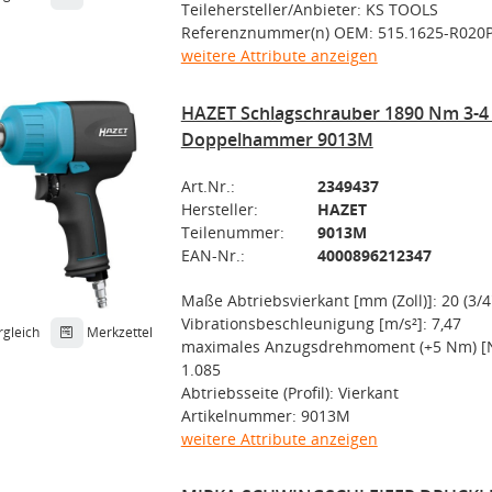
Teilehersteller/Anbieter: KS TOOLS
Referenznummer(n) OEM: 515.1625-R020
weitere Attribute anzeigen
HAZET Schlagschrauber 1890 Nm 3-4 
Doppelhammer 9013M
Art.Nr.:
2349437
Hersteller:
HAZET
Teilenummer:
9013M
EAN-Nr.:
4000896212347
Maße Abtriebsvierkant [mm (Zoll)]: 20 (3/4
Vibrationsbeschleunigung [m/s²]: 7,47
rgleich
Merkzettel
maximales Anzugsdrehmoment (+5 Nm) [
1.085
Abtriebsseite (Profil): Vierkant
Artikelnummer: 9013M
weitere Attribute anzeigen