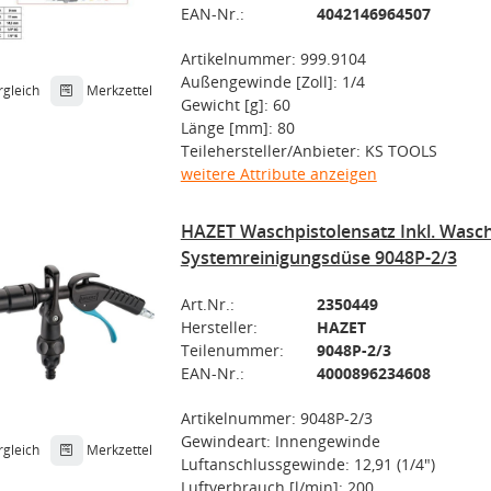
EAN-Nr.:
4042146964507
Artikelnummer: 999.9104
Außengewinde [Zoll]: 1/4
rgleich
Merkzettel
Gewicht [g]: 60
Länge [mm]: 80
Teilehersteller/Anbieter: KS TOOLS
weitere Attribute anzeigen
HAZET Waschpistolensatz Inkl. Wasc
Systemreinigungsdüse 9048P-2/3
Art.Nr.:
2350449
Hersteller:
HAZET
Teilenummer:
9048P-2/3
EAN-Nr.:
4000896234608
Artikelnummer: 9048P-2/3
Gewindeart: Innengewinde
rgleich
Merkzettel
Luftanschlussgewinde: 12,91 (1/4")
Luftverbrauch [l/min]: 200