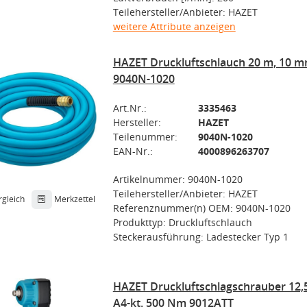
Teilehersteller/Anbieter: HAZET
weitere Attribute anzeigen
HAZET Druckluftschlauch 20 m, 10 m
9040N-1020
Art.Nr.:
3335463
Hersteller:
HAZET
Teilenummer:
9040N-1020
EAN-Nr.:
4000896263707
Artikelnummer: 9040N-1020
Teilehersteller/Anbieter: HAZET
rgleich
Merkzettel
Referenznummer(n) OEM: 9040N-1020
Produkttyp: Druckluftschlauch
Steckerausführung: Ladestecker Typ 1
HAZET Druckluftschlagschrauber 12,5
A4-kt. 500 Nm 9012ATT