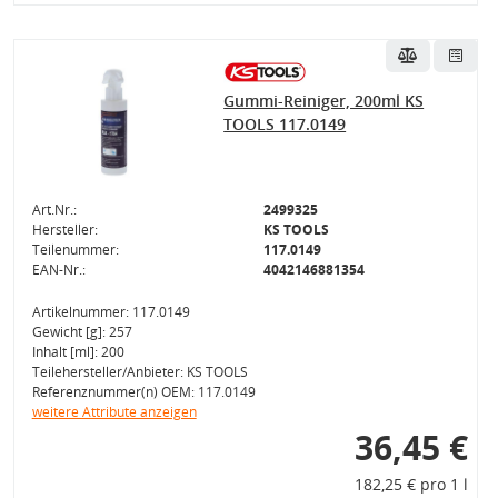
Gummi-Reiniger, 200ml KS
TOOLS 117.0149
Art.Nr.:
2499325
Hersteller:
KS TOOLS
Teilenummer:
117.0149
EAN-Nr.:
4042146881354
Artikelnummer: 117.0149
Gewicht [g]: 257
Inhalt [ml]: 200
Teilehersteller/Anbieter: KS TOOLS
Referenznummer(n) OEM: 117.0149
weitere Attribute anzeigen
36,45 €
182,25 € pro 1 l