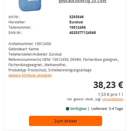
gebrauchsfertig 25 Liter
Art.Nr.:
3283546
Hersteller:
Eurolub
Teilenummer:
10012456
EAN-Nr.:
4025377124568
Artikelnummer: 10012456
Gebindeart: Kanne
Teilehersteller/Anbieter: Eurolub
Referenznummer(n) OEM: 10012456, DEKRA, Fächerdüse geeignet.,
Fächerdüsegeeignet., Methanolfrei.
Produkttyp: Frostschutz, Scheibenreinigungsanlage
weitere Attribute anzeigen
38,23 €
1,53 € pro 1 l
inkl. gesetzl. MwSt., zzgl.
Versandkosten
Verfügbar
Lieferzeit: 3-4 Tage
Zum Artikel