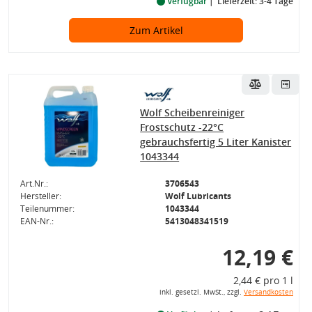
Verfügbar
Lieferzeit: 3-4 Tage
Zum Artikel
Wolf Scheibenreiniger
Frostschutz -22°C
gebrauchsfertig 5 Liter Kanister
1043344
Art.Nr.:
3706543
Hersteller:
Wolf Lubricants
Teilenummer:
1043344
EAN-Nr.:
5413048341519
12,19 €
2,44 € pro 1 l
inkl. gesetzl. MwSt., zzgl.
Versandkosten