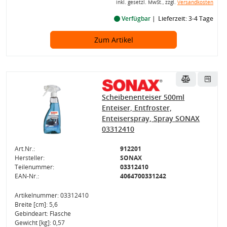
inkl. gesetzl. MwSt., zzgl.
Versandkosten
Verfügbar
Lieferzeit: 3-4 Tage
Zum Artikel
Scheibenenteiser 500ml
Enteiser, Entfroster,
Enteiserspray, Spray SONAX
03312410
Art.Nr.:
912201
Hersteller:
SONAX
Teilenummer:
03312410
EAN-Nr.:
4064700331242
Artikelnummer: 03312410
Breite [cm]: 5,6
Gebindeart: Flasche
Gewicht [kg]: 0,57