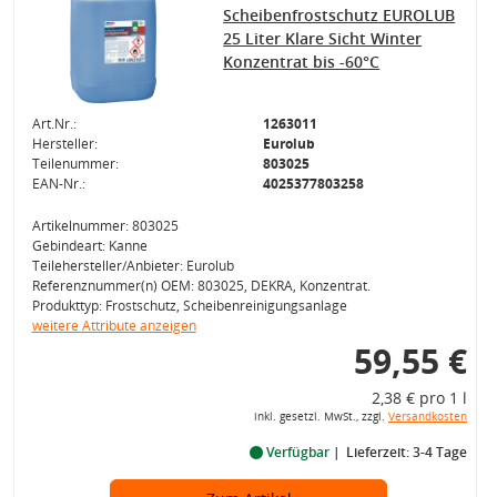
Scheibenfrostschutz EUROLUB
25 Liter Klare Sicht Winter
Konzentrat bis -60°C
Art.Nr.:
1263011
Hersteller:
Eurolub
Teilenummer:
803025
EAN-Nr.:
4025377803258
Artikelnummer: 803025
Gebindeart: Kanne
Teilehersteller/Anbieter: Eurolub
Referenznummer(n) OEM: 803025, DEKRA, Konzentrat.
Produkttyp: Frostschutz, Scheibenreinigungsanlage
weitere Attribute anzeigen
59,55 €
2,38 € pro 1 l
inkl. gesetzl. MwSt., zzgl.
Versandkosten
Verfügbar
Lieferzeit: 3-4 Tage