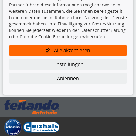
Bremsscheiben
Partner führen diese Informationen möglicherweise mit
Kupplungssatz
weiteren Daten zusammen, die Sie ihnen bereit gestellt
Querlenker
haben oder die sie im Rahmen Ihrer Nutzung der Dienste
Radlager
gesammelt haben. Ihre Einwilligung zur Cookie-Nutzung
Stoßdämpfer
können Sie jederzeit wieder in der Datenschutzerklärung
oder über die Cookie-Einstellungen widerrufen.
TecDoc Inside
Alle akzeptieren
Einstellungen
Ablehnen
Die hier angezeigten Daten insbesondere die gesamte Datenbank dürfen
nicht kopiert werden.
Es ist zu unterlassen, die Daten oder die gesamte Datenbank ohne
vorherige Zustimmung von TecDoc zu vervielfältigen, zu verbreiten
und/oder diese Handlungen durch Dritte ausführen zu lassen. Ein
Zuwiderhandeln stellt eine Urheberrechtsverletzung dar und wird verfolgt.
Bitte prüfen Sie, ob das über unseren Onlineshop identifizierte Ersatzteil
auch tatsächlich dem gesuchten Ersatzteil entspricht.