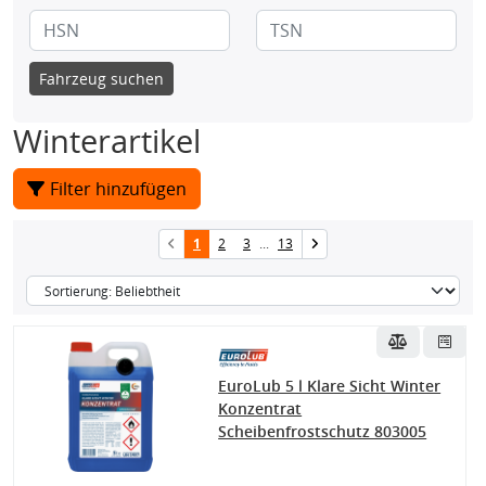
Fahrzeug suchen
Winterartikel
Filter hinzufügen
1
2
3
...
13
EuroLub 5 l Klare Sicht Winter
Konzentrat
Scheibenfrostschutz 803005