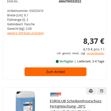
EAN-Nr.:
4064700332522
Artikelnummer: 03325410
Breite [cm]: 9,1
Füllmenge [l]: 2
Gebindeart: Flasche
Gewicht [kg]: 2,06
weitere Attribute anzeigen
8,37 €
4,19 € pro 1 l
inkl. gesetzl. MwSt., zzgl.
Versandkosten
Verfügbar
Lieferzeit: 3-4 Tage
Zum Artikel
EUROLUB Scheibenfrostschutz
Fertigmischung -20°C