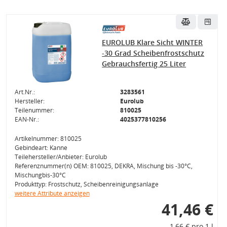
EUROLUB Klare Sicht WINTER
-30 Grad Scheibenfrostschutz
Gebrauchsfertig 25 Liter
Art.Nr.:
3283561
Hersteller:
Eurolub
Teilenummer:
810025
EAN-Nr.:
4025377810256
Artikelnummer: 810025
Gebindeart: Kanne
Teilehersteller/Anbieter: Eurolub
Referenznummer(n) OEM: 810025, DEKRA, Mischung bis -30°C,
Mischungbis-30°C
Produkttyp: Frostschutz, Scheibenreinigungsanlage
weitere Attribute anzeigen
41,46 €
1,66 € pro 1 l