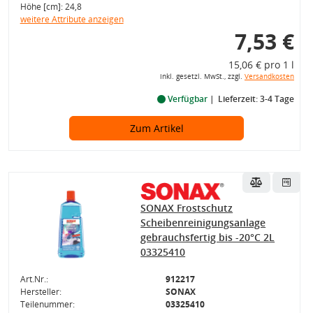
Höhe [cm]: 24,8
weitere Attribute anzeigen
7,53 €
15,06 € pro 1 l
inkl. gesetzl. MwSt., zzgl.
Versandkosten
Verfügbar
Lieferzeit: 3-4 Tage
Zum Artikel
SONAX Frostschutz
Scheibenreinigungsanlage
gebrauchsfertig bis -20°C 2L
03325410
Art.Nr.:
912217
Hersteller:
SONAX
Teilenummer:
03325410