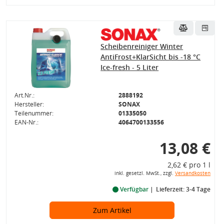
Scheibenreiniger Winter
AntiFrost+KlarSicht bis -18 °C
Ice-fresh - 5 Liter
Art.Nr.:
2888192
Hersteller:
SONAX
Teilenummer:
01335050
EAN-Nr.:
4064700133556
13,08 €
2,62 € pro 1 l
inkl. gesetzl. MwSt., zzgl.
Versandkosten
Verfügbar
Lieferzeit: 3-4 Tage
Zum Artikel