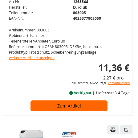
Art.Nr.:
1263544
Hersteller:
Eurolub
Teilenummer:
803005
EAN-Nr.:
4025377803050
Artikelnummer: 803005
Gebindeart: Kanister
Teilehersteller/Anbieter: Eurolub
Referenznummer(n) OEM: 803005, DEKRA, Konzentrat.
Produkttyp: Frostschutz, Scheibenreinigungsanlage
weitere Attribute anzeigen
11,36 €
2,27 € pro 1 l
inkl. gesetzl. MwSt., zzgl.
Versandkosten
Verfügbar
Lieferzeit: 3-4 Tage
Zum Artikel