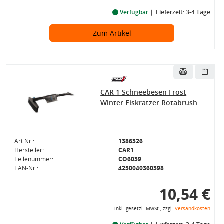
Verfügbar
Lieferzeit: 3-4 Tage
Zum Artikel
CAR 1 Schneebesen Frost
Winter Eiskratzer Rotabrush
Art.Nr.:
1386326
Hersteller:
CAR1
Teilenummer:
CO6039
EAN-Nr.:
4250040360398
10,54 €
inkl. gesetzl. MwSt., zzgl.
Versandkosten