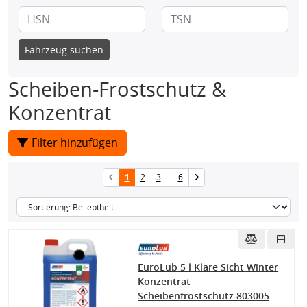
Fahrzeug suchen
Scheiben-Frostschutz &
Konzentrat
Filter hinzufügen
1
2
3
...
6
EuroLub 5 l Klare Sicht Winter
Konzentrat
Scheibenfrostschutz 803005