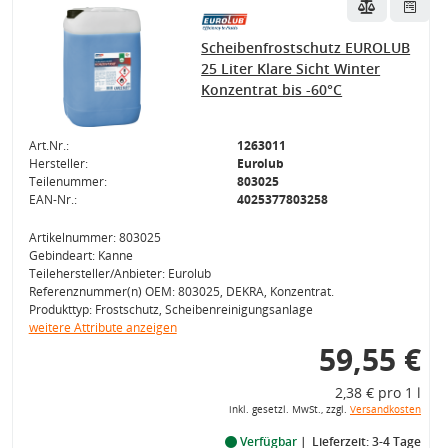
Scheibenfrostschutz EUROLUB
25 Liter Klare Sicht Winter
Konzentrat bis -60°C
Art.Nr.:
1263011
Hersteller:
Eurolub
Teilenummer:
803025
EAN-Nr.:
4025377803258
Artikelnummer: 803025
Gebindeart: Kanne
Teilehersteller/Anbieter: Eurolub
Referenznummer(n) OEM: 803025, DEKRA, Konzentrat.
Produkttyp: Frostschutz, Scheibenreinigungsanlage
weitere Attribute anzeigen
59,55 €
2,38 € pro 1 l
inkl. gesetzl. MwSt., zzgl.
Versandkosten
Verfügbar
Lieferzeit: 3-4 Tage