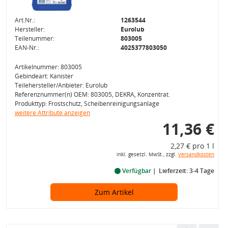
Art.Nr.:
1263544
Hersteller:
Eurolub
Teilenummer:
803005
EAN-Nr.:
4025377803050
Artikelnummer: 803005
Gebindeart: Kanister
Teilehersteller/Anbieter: Eurolub
Referenznummer(n) OEM: 803005, DEKRA, Konzentrat.
Produkttyp: Frostschutz, Scheibenreinigungsanlage
weitere Attribute anzeigen
11,36 €
2,27 € pro 1 l
inkl. gesetzl. MwSt., zzgl.
Versandkosten
Verfügbar
Lieferzeit: 3-4 Tage
Zum Artikel