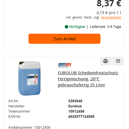
8,37 €
4,19 € pro 1 l
inkl. gesetzl. MwSt., zzgl.
Versandkosten
Verfügbar
Lieferzeit: 3-4 Tage
Zum Artikel
EUROLUB Scheibenfrostschutz
Fertigmischung -20°C
gebrauchsfertig 25 Liter
Art.Nr.:
3283546
Hersteller:
Eurolub
Teilenummer:
10012456
EAN-Nr.:
4025377124568
Artikelnummer: 10012456