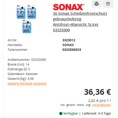
3x Sonax Scheibenfrostschutz
gebrauchsfertig
Antifrost+Klarsicht 5Liter
03325000
Art.Nr.:
3323012
Hersteller:
SONAX
Teilenummer:
03325000X3
Artikelnummer: 03325000
Breite [cm]: 14
Füllmenge [l]: 5
Gebindeart: Kanister
Gewicht [kg]: 5,09
weitere Attribute anzeigen
36,36 €
2,42 € pro 1 l
inkl. gesetzl. MwSt., zzgl.
Versandkosten
Verfügbar
Lieferzeit: 3-4 Tage