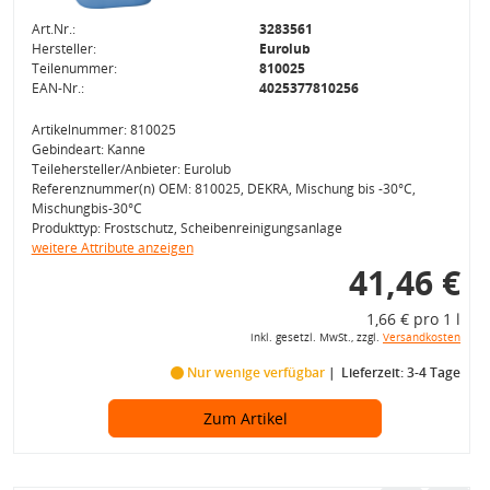
Art.Nr.:
3283561
Hersteller:
Eurolub
Teilenummer:
810025
EAN-Nr.:
4025377810256
Artikelnummer: 810025
Gebindeart: Kanne
Teilehersteller/Anbieter: Eurolub
Referenznummer(n) OEM: 810025, DEKRA, Mischung bis -30°C,
Mischungbis-30°C
Produkttyp: Frostschutz, Scheibenreinigungsanlage
weitere Attribute anzeigen
41,46 €
1,66 € pro 1 l
inkl. gesetzl. MwSt., zzgl.
Versandkosten
Nur wenige verfügbar
Lieferzeit: 3-4 Tage
Zum Artikel