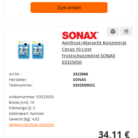
Zum Artikel
Antifrost+Klarsicht Konzentrat
Citrus 10 Liter
Frostschutzmittel SONAX
03325050
Art.Nr.:
3322966
Hersteller:
SONAX
Teilenummer:
03325050X2
Artikelnummer: 03325050
Breite [cm]: 14
Füllmenge [l]: 5
Gebindeart: Kanister
Gewicht [kg]: 4,82
weitere Attribute anzeigen
34,11 €