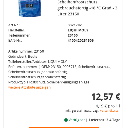
Scheibenfrostschutz
gebrauchsfertig -18 °C Grad - 3
Liter 23150
Art.Nr.:
3321702
Hersteller:
LIQUI MOLY
Teilenummer:
23150
EAN-Nr.:
4100420231506
Artikelnummer: 23150
Gebindeart: Beutel
Teilehersteller/Anbieter: LIQUI MOLY
Referenznummer(n) OEM: 23150, P005718, Scheibenfrostschutz,
Scheibenfrostschutz gebrauchsfertig,
Scheibenfrostschutzgebrauchsfertig
Produkttyp: Frostschutz, Scheibenreinigungsanlage
weitere Attribute anzeigen
12,57 €
4,19 € pro 1 l
inkl. gesetzl. MwSt., zzgl.
Versandkosten
Verfügbar
Lieferzeit: 3-4 Tage