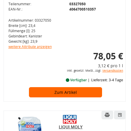
Teilenummer:
03327050
EAN-Nr.:
4064700510357
Artikelnummer: 03327050
Breite [cm]: 23,4
Füllmenge [l]: 25
Gebindeart: Kanister
Gewicht [kg]: 23,9
weitere Attribute anzeigen
78,05 €
3,12 € pro 1 l
inkl. gesetzl. MwSt., zzgl.
Versandkosten
Verfügbar
Lieferzeit: 3-4 Tage
Zum Artikel
LIQUI MOLY