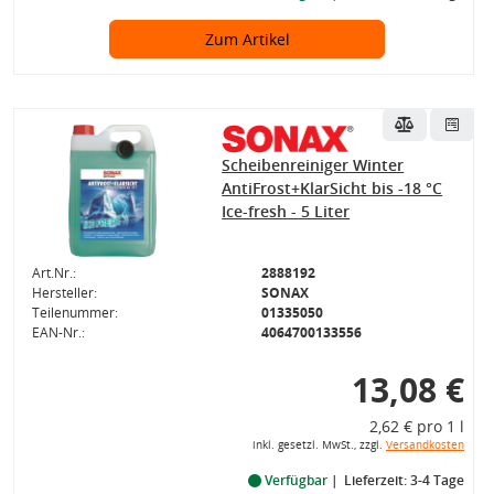
Zum Artikel
Scheibenreiniger Winter
AntiFrost+KlarSicht bis -18 °C
Ice-fresh - 5 Liter
Art.Nr.:
2888192
Hersteller:
SONAX
Teilenummer:
01335050
EAN-Nr.:
4064700133556
13,08 €
2,62 € pro 1 l
inkl. gesetzl. MwSt., zzgl.
Versandkosten
Verfügbar
Lieferzeit: 3-4 Tage