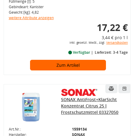
Füllmenge [l]: 5
Gebindeart: Kanister
Gewicht [kg]: 4,82
weitere Attribute anzeigen
17,22 €
3,44 € pro 1 l
inkl. gesetzl. MwSt., zzgl.
Versandkosten
Verfügbar
Lieferzeit: 3-4 Tage
Zum Artikel
SONAX AntiFrost+KlarSicht
Konzentrat Citrus 25 l
Frostschutzmittel 03327050
Art.Nr.:
1559134
Hersteller:
SONAX