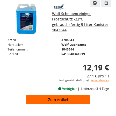
Wolf Scheibenreiniger
Frostschutz -22°C
gebrauchsfertig 5 Liter Kanister
1043344
Art.Nr.:
3706543
Hersteller:
Wolf Lubricants
Teilenummer:
1043344
EAN-Nr.:
5413048341519
12,19 €
2,44 € pro 1 l
inkl. gesetzl. MwSt., zzgl.
Versandkosten
Verfügbar
Lieferzeit: 3-4 Tage
Zum Artikel