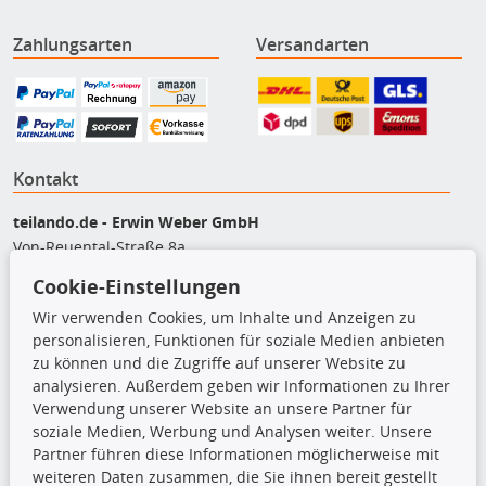
Zahlungsarten
Versandarten
Kontakt
teilando.de - Erwin Weber GmbH
Von-Reuental-Straße 8a
85376 Hetzenhausen
Cookie-Einstellungen
+49 (0) 8165 / 5093200
Wir verwenden Cookies, um Inhalte und Anzeigen zu
shop@teilando.de
personalisieren, Funktionen für soziale Medien anbieten
zu können und die Zugriffe auf unserer Website zu
Top Produkte
analysieren. Außerdem geben wir Informationen zu Ihrer
Verwendung unserer Website an unsere Partner für
Beleuchtung
soziale Medien, Werbung und Analysen weiter. Unsere
Bremsbeläge
Partner führen diese Informationen möglicherweise mit
Bremsscheiben
weiteren Daten zusammen, die Sie ihnen bereit gestellt
Kupplungssatz