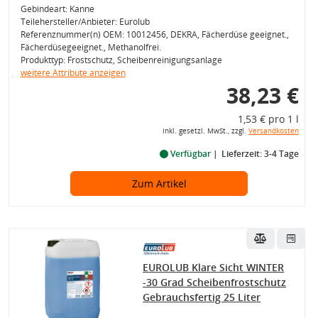
Gebindeart: Kanne
Teilehersteller/Anbieter: Eurolub
Referenznummer(n) OEM: 10012456, DEKRA, Fächerdüse geeignet.,
Fächerdüsegeeignet., Methanolfrei.
Produkttyp: Frostschutz, Scheibenreinigungsanlage
weitere Attribute anzeigen
38,23 €
1,53 € pro 1 l
inkl. gesetzl. MwSt., zzgl.
Versandkosten
Verfügbar
Lieferzeit: 3-4 Tage
Zum Artikel
EUROLUB Klare Sicht WINTER
-30 Grad Scheibenfrostschutz
Gebrauchsfertig 25 Liter