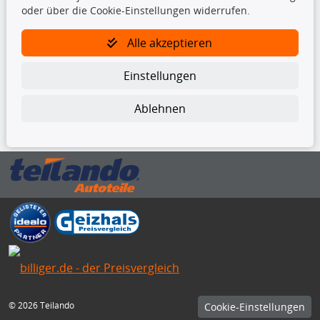
oder über die Cookie-Einstellungen widerrufen.
TecDoc Inside
Alle akzeptieren
Einstellungen
Ablehnen
Die hier angezeigten Daten insbesondere die gesamte Datenbank dürfen
nicht kopiert werden.
Es ist zu unterlassen, die Daten oder die gesamte Datenbank ohne
vorherige Zustimmung von TecDoc zu vervielfältigen, zu verbreiten
und/oder diese Handlungen durch Dritte ausführen zu lassen. Ein
Zuwiderhandeln stellt eine Urheberrechtsverletzung dar und wird verfolgt.
Bitte prüfen Sie, ob das über unseren Onlineshop identifizierte Ersatzteil
auch tatsächlich dem gesuchten Ersatzteil entspricht.
Gegebenenfalls sind ergänzende Informationen notwendig, um
sicherzustellen, dass das gewählte Ersatzteil auch in das gewünschte
Kraftfahrzeug passt.
Für Fragen stehen wir Ihnen gerne zur Verfügung.
© 2026 Teilando
Cookie-Einstellungen