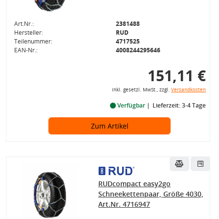
Art.Nr.:
2381488
Hersteller:
RUD
Teilenummer:
4717525
EAN-Nr.:
4008244295646
151,11 €
inkl. gesetzl. MwSt., zzgl.
Versandkosten
Verfügbar
Lieferzeit: 3-4 Tage
Zum Artikel
RUDcompact easy2go
Schneekettenpaar, Größe 4030,
Art.Nr. 4716947