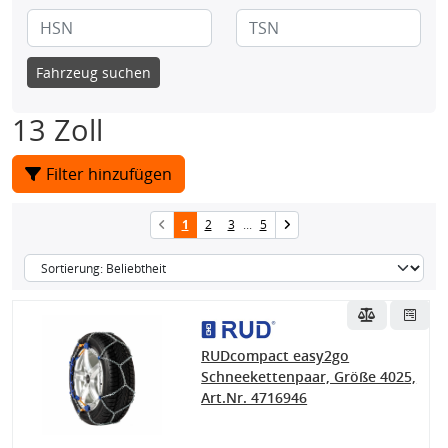
Fahrzeug suchen
13 Zoll
Filter hinzufügen
1
2
3
...
5
RUDcompact easy2go
Schneekettenpaar, Größe 4025,
Art.Nr. 4716946