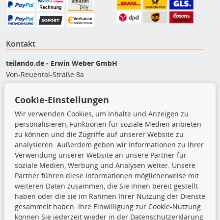
Kontakt
teilando.de - Erwin Weber GmbH
Von-Reuental-Straße 8a
85376 Hetzenhausen
+49 (0) 8165 / 5093200
Cookie-Einstellungen
shop@teilando.de
Wir verwenden Cookies, um Inhalte und Anzeigen zu
personalisieren, Funktionen für soziale Medien anbieten
Top Produkte
zu können und die Zugriffe auf unserer Website zu
analysieren. Außerdem geben wir Informationen zu Ihrer
Beleuchtung
Verwendung unserer Website an unsere Partner für
Bremsbeläge
soziale Medien, Werbung und Analysen weiter. Unsere
Bremsscheiben
Partner führen diese Informationen möglicherweise mit
Kupplungssatz
weiteren Daten zusammen, die Sie ihnen bereit gestellt
Querlenker
haben oder die sie im Rahmen Ihrer Nutzung der Dienste
Radlager
gesammelt haben. Ihre Einwilligung zur Cookie-Nutzung
Stoßdämpfer
können Sie jederzeit wieder in der Datenschutzerklärung