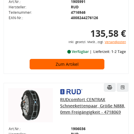
Art.Nr.:
1905991
Hersteller:
RUD
Teilenummer:
4716946
EAN-Nr.:
4008244276126
135,58 €
inkl. gesetzl. MwSt., zzgl.
Versandkosten
Verfügbar
Lieferzeit: 1-2 Tage
Zum Artikel
RUDcomfort CENTRAX
Schneekettenpaar, Größe N888,
0mm Freigängigkeit - 4718069
Art.Nr.:
1906036