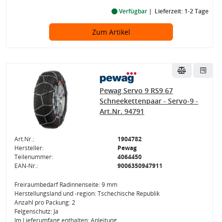
Verfügbar
Lieferzeit: 1-2 Tage
Zum Artikel
Pewag Servo 9 RS9 67
Schneekettenpaar - Servo-9 -
Art.Nr. 94791
Art.Nr.:
1904782
Hersteller:
Pewag
Teilenummer:
4064450
EAN-Nr.:
9006350947911
Freiraumbedarf Radinnenseite: 9 mm
Herstellungsland und -region: Tschechische Republik
Anzahl pro Packung: 2
Felgenschutz: Ja
Im Lieferumfang enthalten: Anleitung