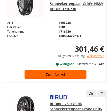
Schneekettenpaar, Größe N889,
Art.Nr. 4716730
Art.Nr.:
1906028
Hersteller:
RUD
Teilenummer:
4716730
EAN-Nr.:
4008244272371
301,46 €
inkl. gesetzl. MwSt., zzgl.
Versandkosten
Verfügbar
Lieferzeit: 1-2 Tage
Zum Artikel
RUDinnov8 HYBRID
Schneekettenpaar Größe H106