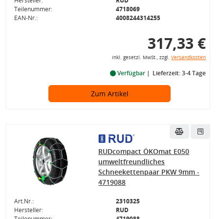
Hersteller:
RUD
Teilenummer:
4718069
EAN-Nr.:
4008244314255
317,33 €
inkl. gesetzl. MwSt., zzgl.
Versandkosten
Verfügbar
Lieferzeit: 3-4 Tage
Zum Artikel
RUDcompact ÖKOmat E050
umweltfreundliches
Schneekettenpaar PKW 9mm -
4719088
Art.Nr.:
2310325
Hersteller:
RUD
Teilenummer:
4719088