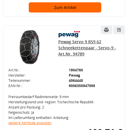
Zum Artikel
Pewag Servo 9 RS9 62
Schneekettenpaar - Servo-9 -
Art.Nr. 94789
Art.Nr.:
1904780
Hersteller:
Pewag
Teilenummer:
4064448
EAN-Nr.:
9006350947898
Freiraumbedarf Radinnenseite: 9 mm
Herstellungsland und -region: Tschechische Republik
Anzahl pro Packung: 2
Felgenschutz: Ja
Im Lieferumfang enthalten: Anleitung
weitere Attribute anzeigen