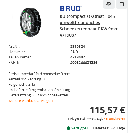
RUDcompact ÖKOmat E045
umweltfreundliches
Schneekettenpaar PKW 9mm -
4719087
Art.Nr.:
2310324
Hersteller:
RUD
Teilenummer:
4719087
EAN-Nr.:
4008244421236
Freiraumbedarf Radinnenseite: 9 mm
Anzahl pro Packung: 2
Felgenschutz: Ja
Im Lieferumfang enthalten: Anleitung
Lieferumfang: 2 Stück Schneeketten
weitere Attribute anzeigen
115,57 €
inkl. gesetzl. MwSt., zzgl.
Versandkosten
Verfügbar
Lieferzeit: 3-4 Tage