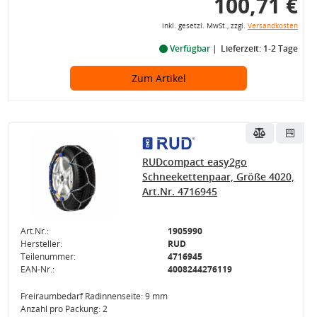
100,71 €
inkl. gesetzl. MwSt., zzgl.
Versandkosten
Verfügbar
Lieferzeit: 1-2 Tage
Zum Artikel
RUDcompact easy2go
Schneekettenpaar, Größe 4020,
Art.Nr. 4716945
Art.Nr.:
1905990
Hersteller:
RUD
Teilenummer:
4716945
EAN-Nr.:
4008244276119
Freiraumbedarf Radinnenseite: 9 mm
Anzahl pro Packung: 2