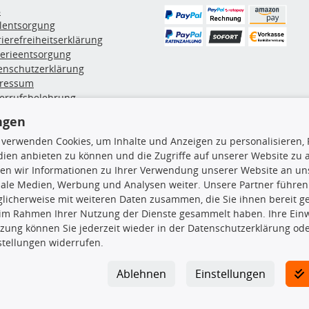
B
ölentsorgung
rierefreiheitserklärung
terieentsorgung
enschutzerklärung
ressum
errufsbelehrung
erruf des Vertrags
ngen
lung & Versand
 verwenden Cookies, um Inhalte und Anzeigen zu personalisieren, 
ien anbieten zu können und die Zugriffe auf unserer Website zu
rodukte
TecDoc Inside
en wir Informationen zu Ihrer Verwendung unserer Website an uns
iale Medien, Werbung und Analysen weiter. Unsere Partner führen
euchtung
licherweise mit weiteren Daten zusammen, die Sie ihnen bereit ge
msbeläge
 im Rahmen Ihrer Nutzung der Dienste gesammelt haben. Ihre Einwi
msscheiben
zung können Sie jederzeit wieder in der Datenschutzerklärung ode
plungssatz
stellungen widerrufen.
Die hier angezeigten Daten insbesond
rlenker
lager
Es ist zu unterlassen, die Daten ode
Ablehnen
Einstellungen
ßdämpfer
TecDoc zu vervielfältigen, zu verbrei
lassen. Ein Zuwiderhandeln stellt eine