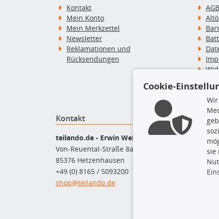
Kontakt
AG
Mein Konto
Alt
Mein Merkzettel
Bar
Newsletter
Bat
Reklamationen und
Dat
Rücksendungen
Imp
Wid
Wid
Cookie-Einstellu
Zah
Wir
Med
Kontakt
Top P
geb
soz
Bel
teilando.de - Erwin Weber GmbH
mög
Bre
Von-Reuental-Straße 8a
sie
Bre
85376 Hetzenhausen
Nut
Kup
+49 (0) 8165 / 5093200
Ein
Que
shop@teilando.de
Rad
Sto