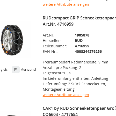
weitere Attribute anzeigen
RUDcompact GRIP Schneekettenpaar,
Art.Nr. 4716959
Art.Nr.:
1905878
Hersteller:
RUD
Teilenummer:
4716959
EAN-Nr.:
4008244276256
Freiraumbedarf Radinnenseite: 9 mm
Anzahl pro Packung: 2
rgleich
Merkzettel
Felgenschutz: Ja
Im Lieferumfang enthalten: Anleitung
Lieferumfang: 2 Stück Schneeketten,
Montageanleitung
weitere Attribute anzeigen
CAR1 by RUD Schneekettenpaar Größ
CO6604 - 4717654