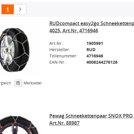
1
RUDcompact easy2go Schneekettenp
4025, Art.Nr. 4716946
Art.Nr.:
1905991
Hersteller:
RUD
Teilenummer:
4716946
EAN-Nr.:
4008244276126
rgleich
Merkzettel
Pewag Schneekettenpaar SNOX PRO 5
Art.Nr. 88987