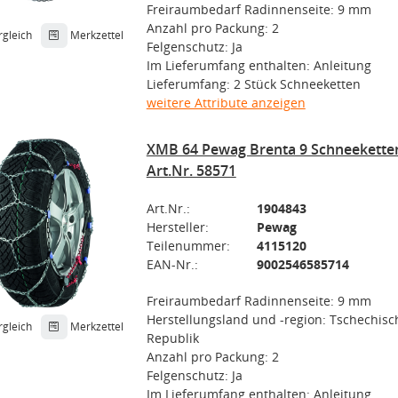
Freiraumbedarf Radinnenseite: 9 mm
Anzahl pro Packung: 2
rgleich
Merkzettel
Felgenschutz: Ja
Im Lieferumfang enthalten: Anleitung
Lieferumfang: 2 Stück Schneeketten
weitere Attribute anzeigen
XMB 64 Pewag Brenta 9 Schneekette
Art.Nr. 58571
Art.Nr.:
1904843
Hersteller:
Pewag
Teilenummer:
4115120
EAN-Nr.:
9002546585714
Freiraumbedarf Radinnenseite: 9 mm
Herstellungsland und -region: Tschechisc
rgleich
Merkzettel
Republik
Anzahl pro Packung: 2
Felgenschutz: Ja
Im Lieferumfang enthalten: Anleitung