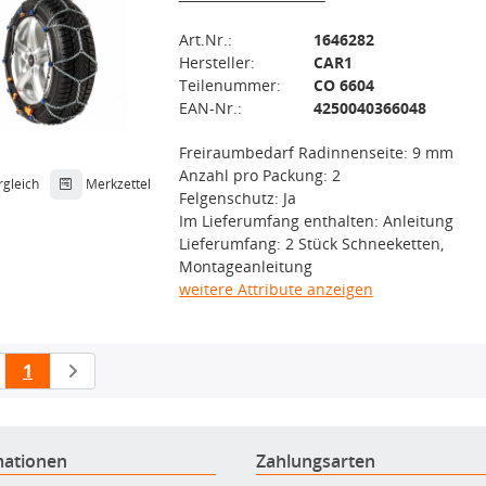
Art.Nr.:
1646282
Hersteller:
CAR1
Teilenummer:
CO 6604
EAN-Nr.:
4250040366048
Freiraumbedarf Radinnenseite: 9 mm
Anzahl pro Packung: 2
rgleich
Merkzettel
Felgenschutz: Ja
Im Lieferumfang enthalten: Anleitung
Lieferumfang: 2 Stück Schneeketten,
Montageanleitung
weitere Attribute anzeigen
1
mationen
Zahlungsarten