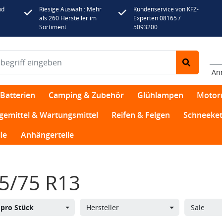
nd
Riesige Auswahl: Mehr
Kundenservice von KFZ-
als 260 Hersteller im
Experten 08165 /
Sortiment
5093200
An
Batterien
Camping & Zubehör
Glühlampen
Motor
egemittel & Wartungsmittel
Reifen & Felgen
Schneeket
le
Anhängerteile
5/75 R13
s
pro Stück
Hersteller
Sale