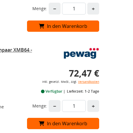
−
+
Menge:
In den Warenkorb
npaar XMB64 -
72,47 €
inkl. gesetzl. MwSt., zzgl.
Versandkosten
Verfügbar
Lieferzeit: 1-2 Tage
−
+
Menge:
he
In den Warenkorb