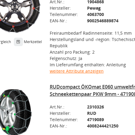
Art.Nr.:
1904868
Hersteller:
Pewag
Teilenummer:
4063700
EAN-Nr.:
9002546889874
Freiraumbedarf Radinnenseite: 11,5 mm
Herstellungsland und -region: Tschechisc
rgleich
Merkzettel
Republik
Anzahl pro Packung: 2
Felgenschutz: Ja
Im Lieferumfang enthalten: Anleitung
weitere Attribute anzeigen
RUDcompact ÖKOmat E060 umweltfr
Schneekettenpaar PKW 9mm - 47190
Art.Nr.:
2310326
Hersteller:
RUD
Teilenummer:
4719089
EAN-Nr.:
4008244421250