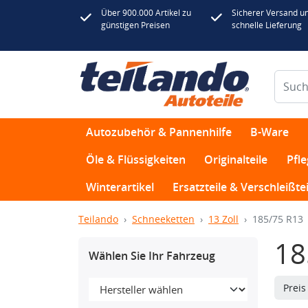
Über 900.000 Artikel zu
Sicherer Versand u
günstigen Preisen
schnelle Lieferung
Autozubehör & Pannenhilfe
B-Ware
Öle & Flüssigkeiten
Originalteile
Pfl
Winterartikel
Ersatzteile & Verschleißtei
Teilando
Schneeketten
13 Zoll
185/75 R13
18
Wählen Sie Ihr Fahrzeug
Prei