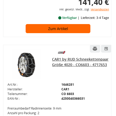
141,40 €
inkl. gesetzl. MwSt., zzgl.
Versandkosten
Verfügbar
Lieferzeit: 3-4 Tage
Zum Artikel
CAR1 by RUD Schneekettenpaar
Größe 4020 - CO6603 - 4717653
Art.Nr.:
1646281
Hersteller:
CAR1
Teilenummer:
CO 6603
EAN-Nr.:
4250040366031
Freiraumbedarf Radinnenseite: 9 mm
Anzahl pro Packung: 2