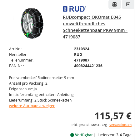
RUDcompact ÖKOmat E045
umweltfreundliches
Schneekettenpaar PKW 9mm -
4719087
Art.Nr.:
2310324
Hersteller:
RUD
Teilenummer:
4719087
EAN-Nr.:
4008244421236
Freiraumbedarf Radinnenseite: 9 mm
Anzahl pro Packung: 2
Felgenschutz: Ja
Im Lieferumfang enthalten: Anleitung
Lieferumfang: 2 Stück Schneeketten
weitere Attribute anzeigen
115,57 €
inkl. gesetzl. MwSt., zzgl.
Versandkosten
Verfügbar
Lieferzeit: 3-4 Tage