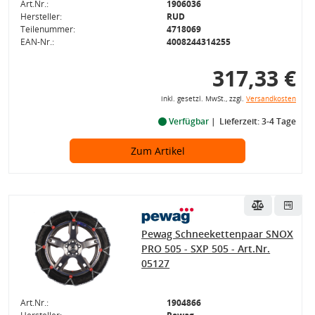
Art.Nr.:
1906036
Hersteller:
RUD
Teilenummer:
4718069
EAN-Nr.:
4008244314255
317,33 €
inkl. gesetzl. MwSt., zzgl.
Versandkosten
Verfügbar
Lieferzeit: 3-4 Tage
Zum Artikel
Pewag Schneekettenpaar SNOX
PRO 505 - SXP 505 - Art.Nr.
05127
Art.Nr.:
1904866