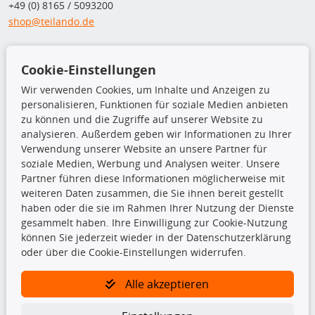
+49 (0) 8165 / 5093200
shop@teilando.de
Top Produkte
Cookie-Einstellungen
Beleuchtung
Wir verwenden Cookies, um Inhalte und Anzeigen zu
Bremsbeläge
personalisieren, Funktionen für soziale Medien anbieten
Bremsscheiben
zu können und die Zugriffe auf unserer Website zu
Kupplungssatz
analysieren. Außerdem geben wir Informationen zu Ihrer
Querlenker
Verwendung unserer Website an unsere Partner für
Radlager
soziale Medien, Werbung und Analysen weiter. Unsere
Stoßdämpfer
Partner führen diese Informationen möglicherweise mit
weiteren Daten zusammen, die Sie ihnen bereit gestellt
TecDoc Inside
haben oder die sie im Rahmen Ihrer Nutzung der Dienste
gesammelt haben. Ihre Einwilligung zur Cookie-Nutzung
können Sie jederzeit wieder in der Datenschutzerklärung
oder über die Cookie-Einstellungen widerrufen.
Alle akzeptieren
Die hier angezeigten Daten insbesondere die gesamte Datenbank dürfen
nicht kopiert werden.