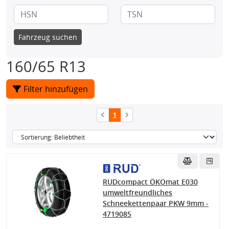
Fahrzeug suchen
160/65 R13
Filter hinzufügen
1
RUDcompact ÖKOmat E030
umweltfreundliches
Schneekettenpaar PKW 9mm -
4719085