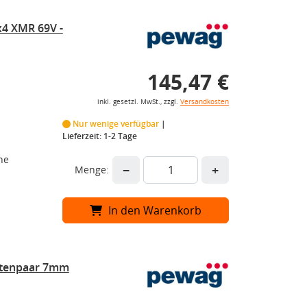
x4 XMR 69V -
145,47 €
inkl. gesetzl. MwSt., zzgl.
Versandkosten
Nur wenige verfügbar
Lieferzeit: 1-2 Tage
he
−
+
Menge:
In den Warenkorb
ttenpaar 7mm