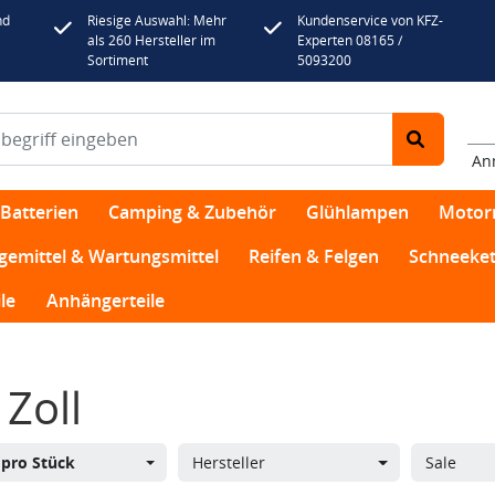
nd
Riesige Auswahl: Mehr
Kundenservice von KFZ-
als 260 Hersteller im
Experten 08165 /
Sortiment
5093200
An
Batterien
Camping & Zubehör
Glühlampen
Motor
egemittel & Wartungsmittel
Reifen & Felgen
Schneeket
le
Anhängerteile
 Zoll
s
pro Stück
Hersteller
Sale