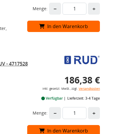
−
+
Menge:
In den Warenkorb
ter,
UV - 4717528
186,38 €
inkl. gesetzl. MwSt., zzgl.
Versandkosten
Verfügbar
Lieferzeit: 3-4 Tage
−
+
Menge:
In den Warenkorb