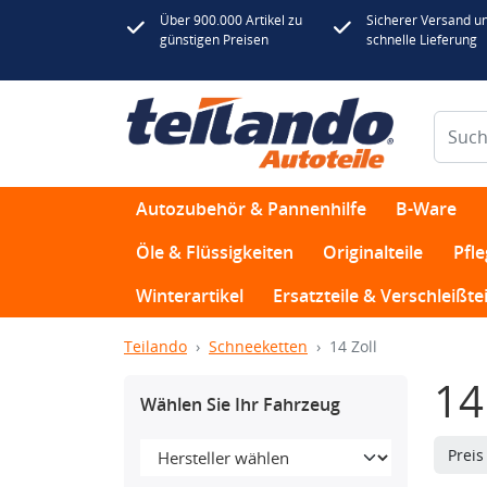
Über 900.000 Artikel zu
Sicherer Versand u
günstigen Preisen
schnelle Lieferung
Autozubehör & Pannenhilfe
B-Ware
Öle & Flüssigkeiten
Originalteile
Pfl
Winterartikel
Ersatzteile & Verschleißtei
Teilando
Schneeketten
14 Zoll
14
Wählen Sie Ihr Fahrzeug
Prei