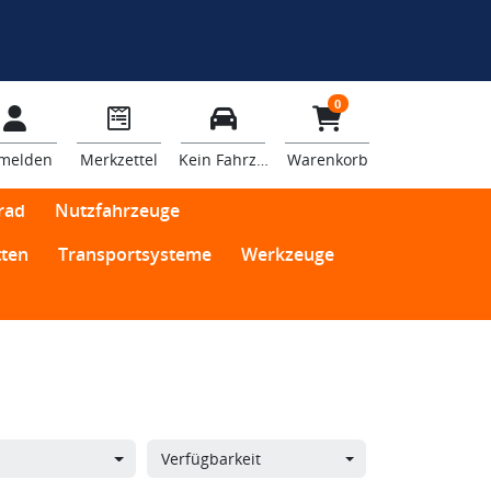
0
melden
Merkzettel
Kein Fahrzeug
Warenkorb
rad
Nutzfahrzeuge
ten
Transportsysteme
Werkzeuge
Verfügbarkeit