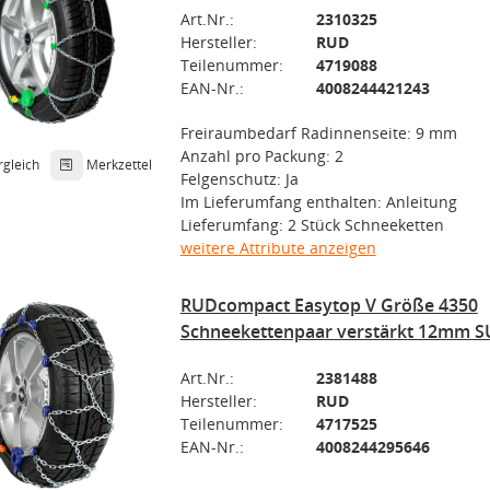
Art.Nr.:
2310325
Hersteller:
RUD
Teilenummer:
4719088
EAN-Nr.:
4008244421243
Freiraumbedarf Radinnenseite: 9 mm
Anzahl pro Packung: 2
rgleich
Merkzettel
Felgenschutz: Ja
Im Lieferumfang enthalten: Anleitung
Lieferumfang: 2 Stück Schneeketten
weitere Attribute anzeigen
RUDcompact Easytop V Größe 4350
Schneekettenpaar verstärkt 12mm S
Art.Nr.:
2381488
Hersteller:
RUD
Teilenummer:
4717525
EAN-Nr.:
4008244295646