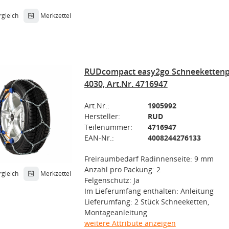
rgleich
Merkzettel
RUDcompact easy2go Schneekettenp
4030, Art.Nr. 4716947
Art.Nr.:
1905992
Hersteller:
RUD
Teilenummer:
4716947
EAN-Nr.:
4008244276133
Freiraumbedarf Radinnenseite: 9 mm
Anzahl pro Packung: 2
rgleich
Merkzettel
Felgenschutz: Ja
Im Lieferumfang enthalten: Anleitung
Lieferumfang: 2 Stück Schneeketten,
Montageanleitung
weitere Attribute anzeigen