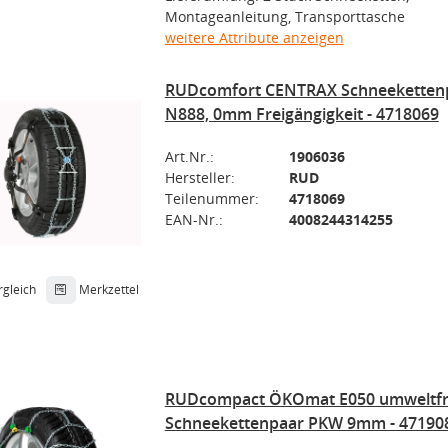
Montageanleitung, Transporttasche
weitere Attribute anzeigen
RUDcomfort CENTRAX Schneeketten
N888, 0mm Freigängigkeit - 4718069
Art.Nr.:
1906036
Hersteller:
RUD
Teilenummer:
4718069
EAN-Nr.:
4008244314255
rgleich
Merkzettel
RUDcompact ÖKOmat E050 umweltfr
Schneekettenpaar PKW 9mm - 47190