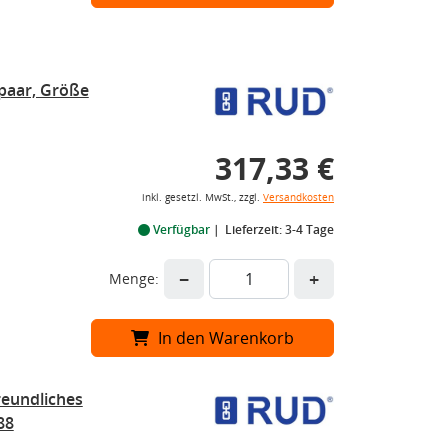
paar, Größe
317,33 €
inkl. gesetzl. MwSt., zzgl.
Versandkosten
Verfügbar
Lieferzeit: 3-4 Tage
−
+
Menge:
In den Warenkorb
eundliches
88