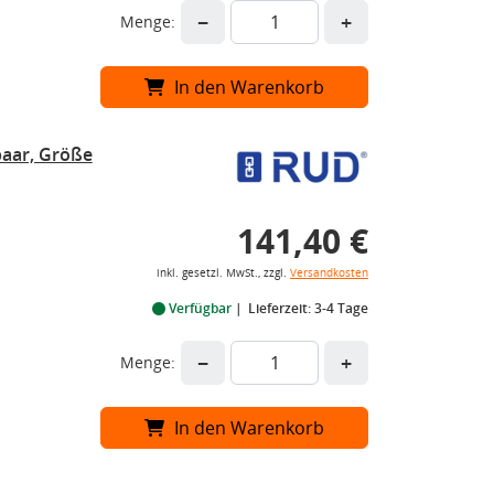
−
+
Menge:
In den Warenkorb
aar, Größe
141,40 €
inkl. gesetzl. MwSt., zzgl.
Versandkosten
Verfügbar
Lieferzeit: 3-4 Tage
−
+
Menge:
In den Warenkorb