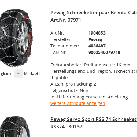
Pewag Schneekettenpaar Brenta-C 4
Art.Nr. 07971
Art.Nr.:
1904853
Hersteller:
Pewag
Teilenummer:
4036487
EAN-Nr.:
9002546079718
Freiraumbedarf Radinnenseite: 16 mm
Herstellungsland und -region: Tschechisc
rgleich
Merkzettel
Republik
Anzahl pro Packung: 2
Felgenschutz: Nein
Im Lieferumfang enthalten: Anleitung
weitere Attribute anzeigen
Pewag Servo Sport RSS 74 Schneeke
RSS74 - 30137