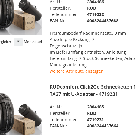
Art.Nr.:
2804186
Hersteller:
RUD
Teilenummer:
4719232
EAN-Nr.:
4008244437688
Freiraumbedarf Radinnenseite: 0 mm
Anzahl pro Packung: 2
rgleich
Merkzettel
Felgenschutz: Ja
Im Lieferumfang enthalten: Anleitung
Lieferumfang: 2 Stück Schneeketten, Adap
Montageanleitung
weitere Attribute anzeigen
RUDcomfort Click2Go Schneeketten 
TA27 mit U-Adapter - 4719231
Art.Nr.:
2804185
Hersteller:
RUD
Teilenummer:
4719231
EAN-Nr.:
4008244437664