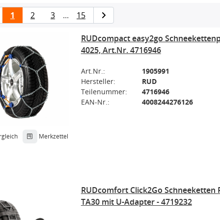
1
2
3
...
15
RUDcompact easy2go Schneekettenp
4025, Art.Nr. 4716946
Art.Nr.:
1905991
Hersteller:
RUD
Teilenummer:
4716946
EAN-Nr.:
4008244276126
rgleich
Merkzettel
RUDcomfort Click2Go Schneeketten 
TA30 mit U-Adapter - 4719232