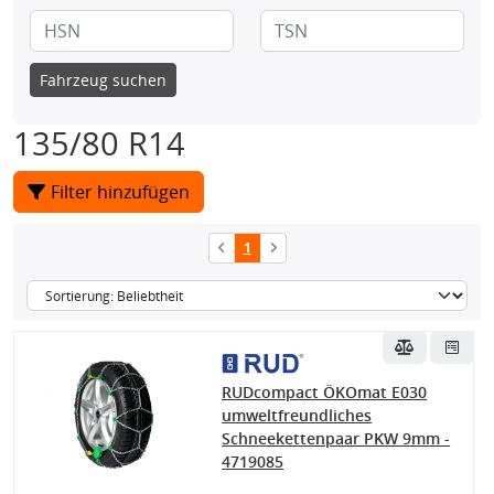
Fahrzeug suchen
135/80 R14
Filter hinzufügen
1
RUDcompact ÖKOmat E030
umweltfreundliches
Schneekettenpaar PKW 9mm -
4719085