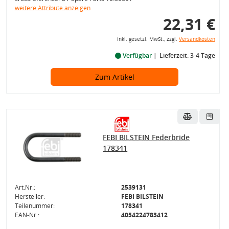
weitere Attribute anzeigen
22,31 €
inkl. gesetzl. MwSt., zzgl.
Versandkosten
Verfügbar
Lieferzeit: 3-4 Tage
Zum Artikel
FEBI BILSTEIN Federbride
178341
Art.Nr.:
2539131
Hersteller:
FEBI BILSTEIN
Teilenummer:
178341
EAN-Nr.:
4054224783412