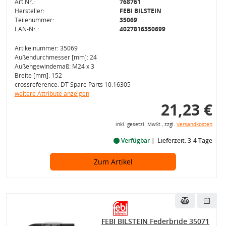
Art.Nr.:
768761
Hersteller:
FEBI BILSTEIN
Teilenummer:
35069
EAN-Nr.:
4027816350699
Artikelnummer: 35069
Außendurchmesser [mm]: 24
Außengewindemaß: M24 x 3
Breite [mm]: 152
crossreference: DT Spare Parts 10.16305
weitere Attribute anzeigen
21,23 €
inkl. gesetzl. MwSt., zzgl.
Versandkosten
Verfügbar
Lieferzeit: 3-4 Tage
Zum Artikel
FEBI BILSTEIN Federbride 35071