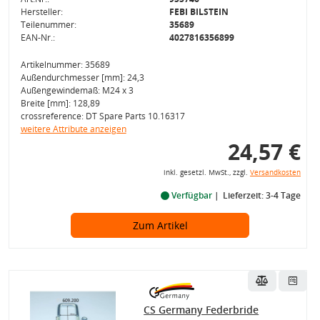
Hersteller:
FEBI BILSTEIN
Teilenummer:
35689
EAN-Nr.:
4027816356899
Artikelnummer: 35689
Außendurchmesser [mm]: 24,3
Außengewindemaß: M24 x 3
Breite [mm]: 128,89
crossreference: DT Spare Parts 10.16317
weitere Attribute anzeigen
24,57 €
inkl. gesetzl. MwSt., zzgl.
Versandkosten
Verfügbar
Lieferzeit: 3-4 Tage
Zum Artikel
CS Germany Federbride