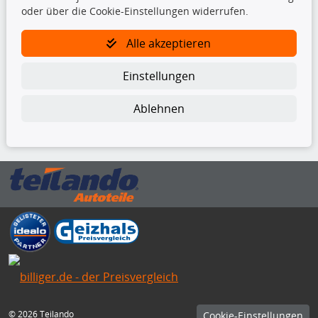
oder über die Cookie-Einstellungen widerrufen.
TecDoc Inside
Alle akzeptieren
Einstellungen
Ablehnen
Die hier angezeigten Daten insbesondere die gesamte Datenbank dürfen
nicht kopiert werden.
Es ist zu unterlassen, die Daten oder die gesamte Datenbank ohne
vorherige Zustimmung von TecDoc zu vervielfältigen, zu verbreiten
und/oder diese Handlungen durch Dritte ausführen zu lassen. Ein
Zuwiderhandeln stellt eine Urheberrechtsverletzung dar und wird verfolgt.
Bitte prüfen Sie, ob das über unseren Onlineshop identifizierte Ersatzteil
auch tatsächlich dem gesuchten Ersatzteil entspricht.
Gegebenenfalls sind ergänzende Informationen notwendig, um
sicherzustellen, dass das gewählte Ersatzteil auch in das gewünschte
Kraftfahrzeug passt.
Für Fragen stehen wir Ihnen gerne zur Verfügung.
© 2026 Teilando
Cookie-Einstellungen