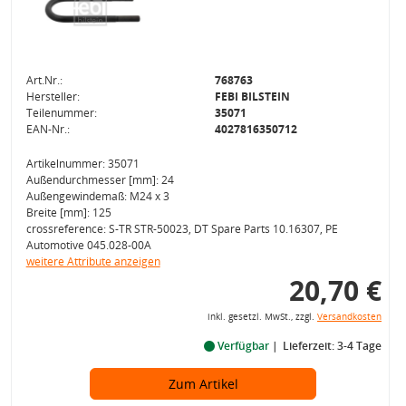
Art.Nr.:
768763
Hersteller:
FEBI BILSTEIN
Teilenummer:
35071
EAN-Nr.:
4027816350712
Artikelnummer: 35071
Außendurchmesser [mm]: 24
Außengewindemaß: M24 x 3
Breite [mm]: 125
crossreference: S-TR STR-50023, DT Spare Parts 10.16307, PE
Automotive 045.028-00A
weitere Attribute anzeigen
20,70 €
inkl. gesetzl. MwSt., zzgl.
Versandkosten
Verfügbar
Lieferzeit: 3-4 Tage
Zum Artikel