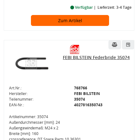
Verfügbar
Lieferzeit: 3-4 Tage
Zum Artikel
FEBI BILSTEIN Federbride 35074
Art.Nr.:
768766
Hersteller:
FEBI BILSTEIN
Teilenummer:
35074
EAN-Nr.:
4027816350743
Artikelnummer: 35074
Außendurchmesser [mm]: 24
Außengewindemaß: M24 x 2
Breite [mm]: 160
crossreference: DT Spare Parts 10.36301