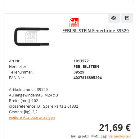
FEBI BILSTEIN Federbride 39529
Art.Nr.:
1013572
Hersteller:
FEBI BILSTEIN
Teilenummer:
39529
EAN-Nr.:
4027816395294
Artikelnummer: 39529
Außengewindemaß: M24 x 3
Breite [mm]: 102
crossreference: DT Spare Parts 2.61832
Gewicht [kg]: 2,2
weitere Attribute anzeigen
21,69 €
inkl. gesetzl. MwSt., zzgl.
Versandkosten