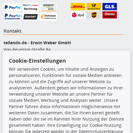
Kontakt
teilando.de - Erwin Weber GmbH
Von-Reuental-Straße 8a
85376 Hetzenhausen
Cookie-Einstellungen
+49 (0) 8165 / 5093200
Wir verwenden Cookies, um Inhalte und Anzeigen zu
shop@teilando.de
personalisieren, Funktionen für soziale Medien anbieten
zu können und die Zugriffe auf unserer Website zu
Top Produkte
analysieren. Außerdem geben wir Informationen zu Ihrer
Verwendung unserer Website an unsere Partner für
Beleuchtung
soziale Medien, Werbung und Analysen weiter. Unsere
Bremsbeläge
Partner führen diese Informationen möglicherweise mit
Bremsscheiben
weiteren Daten zusammen, die Sie ihnen bereit gestellt
Kupplungssatz
haben oder die sie im Rahmen Ihrer Nutzung der Dienste
Querlenker
gesammelt haben. Ihre Einwilligung zur Cookie-Nutzung
Radlager
können Sie jederzeit wieder in der Datenschutzerklärung
Stoßdämpfer