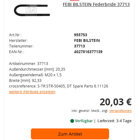
FEBI BILSTEIN Federbride 37713
Art.Nr.:
955753
Hersteller:
FEBI BILSTEIN
Teilenummer:
37713
EAN-Nr.:
4027816377139
Artikelnummer: 37713
Außendurchmesser [mm]: 20,35
Außengewindemaß: M20 x 1,5
Breite [mm]: 92,33
crossreference: S-TR STR-50405, DT Spare Parts 6.11126
weitere Attribute anzeigen
20,03 €
inkl. gesetzl. MwSt., zzgl.
Versandkosten
Verfügbar
Lieferzeit: 3-4 Tage
Zum Artikel