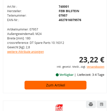
Art.Nr.:
748001
Hersteller:
FEBI BILSTEIN
Teilenummer:
07957
EAN-Nr.:
4027816079576
Artikelnummer: 07957
Außengewindemaß: M24
Breite [mm]: 180
crossreference: DT Spare Parts 10.16312
Gewicht [kg]: 2,8
weitere Attribute anzeigen
23,22 €
inkl. gesetzl. MwSt., zzgl.
Versandkosten
Verfügbar
Lieferzeit: 3-4 Tage
Zum Artikel