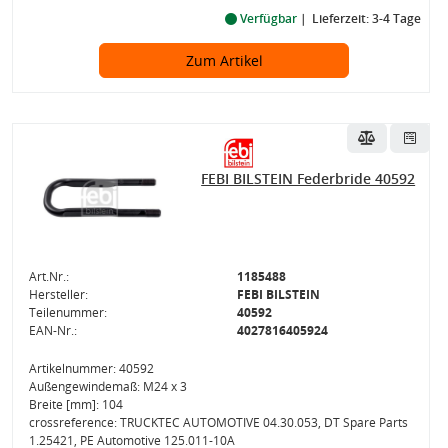
Verfügbar
Lieferzeit: 3-4 Tage
Zum Artikel
FEBI BILSTEIN Federbride 40592
Art.Nr.:
1185488
Hersteller:
FEBI BILSTEIN
Teilenummer:
40592
EAN-Nr.:
4027816405924
Artikelnummer: 40592
Außengewindemaß: M24 x 3
Breite [mm]: 104
crossreference: TRUCKTEC AUTOMOTIVE 04.30.053, DT Spare Parts
1.25421, PE Automotive 125.011-10A