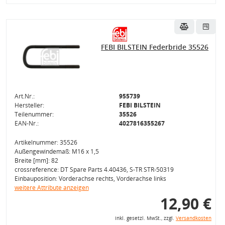
FEBI BILSTEIN Federbride 35526
Art.Nr.:
955739
Hersteller:
FEBI BILSTEIN
Teilenummer:
35526
EAN-Nr.:
4027816355267
Artikelnummer: 35526
Außengewindemaß: M16 x 1,5
Breite [mm]: 82
crossreference: DT Spare Parts 4.40436, S-TR STR-50319
Einbauposition: Vorderachse rechts, Vorderachse links
weitere Attribute anzeigen
12,90 €
inkl. gesetzl. MwSt., zzgl.
Versandkosten