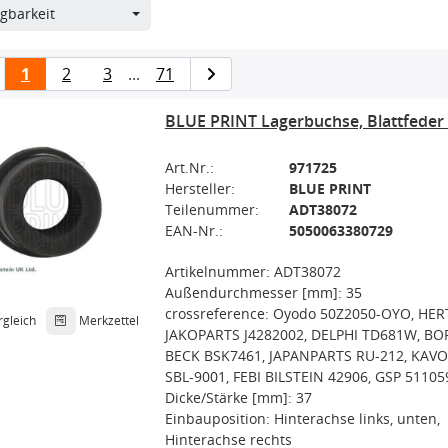
gbarkeit
1
2
3
...
71
BLUE PRINT Lagerbuchse, Blattfede
Art.Nr.:
971725
Hersteller:
BLUE PRINT
Teilenummer:
ADT38072
EAN-Nr.:
5050063380729
Artikelnummer: ADT38072
Außendurchmesser [mm]: 35
crossreference: Oyodo 50Z2050-OYO, HE
rgleich
Merkzettel
JAKOPARTS J4282002, DELPHI TD681W, BO
BECK BSK7461, JAPANPARTS RU-212, KAVO
SBL-9001, FEBI BILSTEIN 42906, GSP 51105
Dicke/Stärke [mm]: 37
Einbauposition: Hinterachse links, unten,
Hinterachse rechts