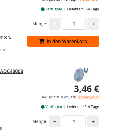
Verfügbar
Lieferzeit: 3-4 Tage
−
+
Menge:
inten,
In den Warenkorb
ben
r ADC48008
3,46 €
inkl. gesetzl. MwSt., zzgl.
Versandkosten
Verfügbar
Lieferzeit: 3-4 Tage
−
+
Menge:
BI