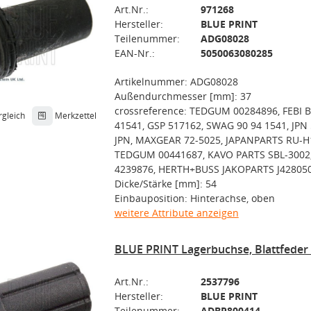
Art.Nr.:
971268
Hersteller:
BLUE PRINT
Teilenummer:
ADG08028
EAN-Nr.:
5050063080285
Artikelnummer: ADG08028
Außendurchmesser [mm]: 37
crossreference: TEDGUM 00284896, FEBI B
rgleich
Merkzettel
41541, GSP 517162, SWAG 90 94 1541, JPN
JPN, MAXGEAR 72-5025, JAPANPARTS RU-H
TEDGUM 00441687, KAVO PARTS SBL-3002
4239876, HERTH+BUSS JAKOPARTS J42805
Dicke/Stärke [mm]: 54
Einbauposition: Hinterachse, oben
weitere Attribute anzeigen
BLUE PRINT Lagerbuchse, Blattfede
Art.Nr.:
2537796
Hersteller:
BLUE PRINT
Teilenummer:
ADBP800414