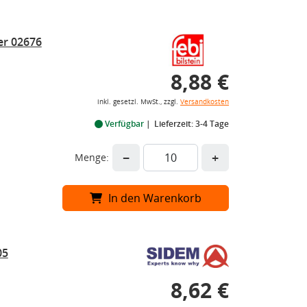
er 02676
8,88 €
inkl. gesetzl. MwSt., zzgl.
Versandkosten
Verfügbar
Lieferzeit: 3-4 Tage
−
+
Menge:
In den Warenkorb
05
8,62 €