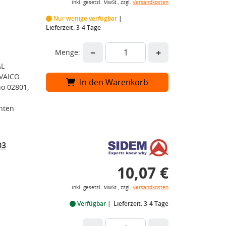
inkl. gesetzl. MwSt., zzgl.
Versandkosten
Nur wenige verfügbar
Lieferzeit: 3-4 Tage
−
+
Menge:
AL
 VAICO
In den Warenkorb
o 02801,
inten
03
10,07 €
inkl. gesetzl. MwSt., zzgl.
Versandkosten
Verfügbar
Lieferzeit: 3-4 Tage