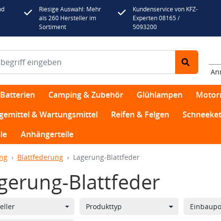
nd
Riesige Auswahl: Mehr
Kundenservice von KFZ-
als 260 Hersteller im
Experten 08165 /
Sortiment
5093200
An
Batterien
Camping & Zubehör
Glühlampen
Motor
egemittel & Wartungsmittel
Reifen & Felgen
Schneeket
le
Anhängerteile
ng
Blattfederung
Lagerung-Blattfeder
gerung-Blattfeder
eller
Produkttyp
Einbaupo