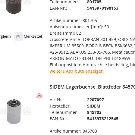
Teilenummer:
801705
EAN-Nr.:
5413978198153
Artikelnummer: 801705
Außendurchmesser [mm]: 50
Breite [mm]: 82
rgleich
Merkzettel
crossreference: TOPRAN 301 459, ORIGIN
IMPERIUM 35509, BORG & BECK BSK6632,
V25-9512, ABAKUS 233-05-705, Metalcauch
AKRON-MALÒ 231341, DELPHI TD1895W
Einbauposition: Hinterachse beidseitig, h
weitere Attribute anzeigen
SIDEM Lagerbuchse, Blattfeder 8457
Art.Nr.:
2207097
Hersteller:
SIDEM
Teilenummer:
845703
EAN-Nr.:
5413978212545
Artikelnummer: 845703