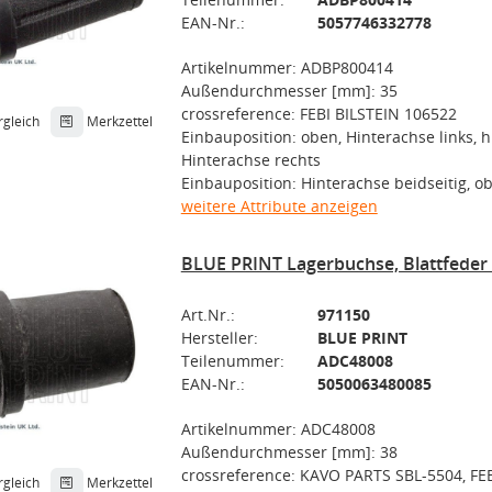
EAN-Nr.:
5057746332778
Artikelnummer: ADBP800414
Außendurchmesser [mm]: 35
crossreference: FEBI BILSTEIN 106522
rgleich
Merkzettel
Einbauposition: oben, Hinterachse links, h
Hinterachse rechts
Einbauposition: Hinterachse beidseitig, o
weitere Attribute anzeigen
BLUE PRINT Lagerbuchse, Blattfede
Art.Nr.:
971150
Hersteller:
BLUE PRINT
Teilenummer:
ADC48008
EAN-Nr.:
5050063480085
Artikelnummer: ADC48008
Außendurchmesser [mm]: 38
crossreference: KAVO PARTS SBL-5504, FE
rgleich
Merkzettel