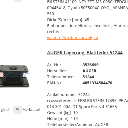
BILSTEIN 41109, NTY ZTT-MS-003C, TEDG
00445418, Oyodo 50Z5004C-OYO, JAPANPA
510
Dicke/Stärke [mm]: 45
Einbauposition: Hinterachse links, Hinter
rechts
weitere Attribute anzeigen
AUGER Lagerung, Blattfeder 51244
Art.Nr.:
3536699
Hersteller:
AUGER
Teilenummer:
51244
EAN-Nr.:
4051334504470
Artikelnummer: 51244
crossreference: FEBI BILSTEIN 17495, PE 
014.301-00A, DT Spare Parts 4.81655
rgleich
Merkzettel
Gewicht [kg]: 10
Höhe [mm]: 119
Teilehersteller/Anbieter: AUGER