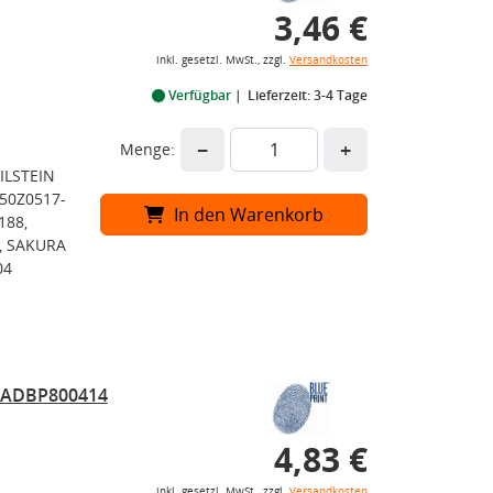
3,46 €
inkl. gesetzl. MwSt., zzgl.
Versandkosten
Verfügbar
Lieferzeit: 3-4 Tage
−
+
Menge:
ILSTEIN
 50Z0517-
In den Warenkorb
188,
, SAKURA
04
r ADBP800414
4,83 €
inkl. gesetzl. MwSt., zzgl.
Versandkosten