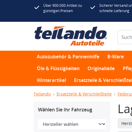
Über 900.000 Artikel zu
Sicherer Versand u
günstigen Preisen
schnelle Lieferung
Autozubehör & Pannenhilfe
B-Ware
Öle & Flüssigkeiten
Originalteile
Pfl
Winterartikel
Ersatzteile & Verschleißtei
Teilando
Ersatzteile & Verschleißteile
Federu
La
Wählen Sie Ihr Fahrzeug
Herst