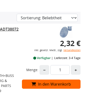
r ADT38072
2,32 €
inkl. gesetzl. MwSt., zzgl.
Versandkosten
Verfügbar
Lieferzeit: 3-4 Tage
−
+
Menge:
RTH+BUSS
RG &
In den Warenkorb
 PARTS
9