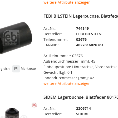
weitere Attribute anzeigen
FEBI BILSTEIN Lagerbuchse, Blattfed
Art.Nr.:
744849
Hersteller:
FEBI BILSTEIN
Teilenummer:
02676
EAN-Nr.:
4027816026761
Artikelnummer: 02676
Außendurchmesser [mm]: 45
Einbauposition: Hinterachse, Vorderachse
rgleich
Merkzettel
Gewicht [kg]: 0,1
Innendurchmesser [mm]: 42
weitere Attribute anzeigen
SIDEM Lagerbuchse, Blattfeder 8017
Art.Nr.:
2206714
Hersteller:
SIDEM