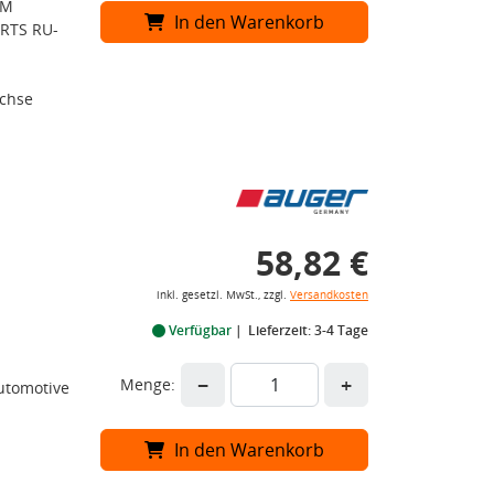
UM
In den Warenkorb
RTS RU-
achse
58,82 €
inkl. gesetzl. MwSt., zzgl.
Versandkosten
Verfügbar
Lieferzeit: 3-4 Tage
−
+
Menge:
Automotive
In den Warenkorb