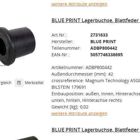
weitere Attribute anzeigen
BLUE PRINT Lagerbuchse, Blattfede
Art.Nr.:
2731633
Hersteller:
BLUE PRINT
Teilenummer:
ADBP800442
EAN-Nr.:
5057746338695
Artikelnummer: ADBP800442
Außendurchmesser [mm]: 42
crossreference: Magnum Technology A5G0
rgleich
Merkzettel
BILSTEIN 179691
Einbauposition: außen, innen, Hinterachse
unten, hinten, Hinterachse rechts
Gewicht [kg]: 0,02
weitere Attribute anzeigen
BLUE PRINT Lagerbuchse, Blattfede