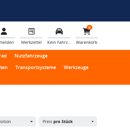
0
melden
Merkzettel
Kein Fahrzeug
Warenkorb
rad
Nutzfahrzeuge
ten
Transportsysteme
Werkzeuge
sition
Preis
pro Stück