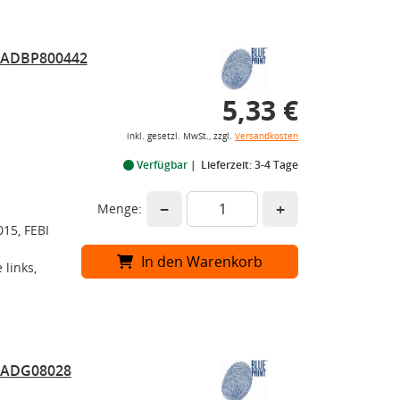
r ADBP800442
5,33 €
inkl. gesetzl. MwSt., zzgl.
Versandkosten
Verfügbar
Lieferzeit: 3-4 Tage
−
+
Menge:
15, FEBI
In den Warenkorb
 links,
r ADG08028