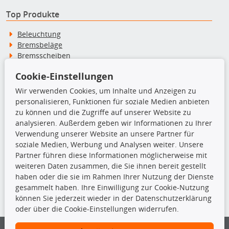
Top Produkte
Beleuchtung
Bremsbeläge
Bremsscheiben
Kupplungssatz
Cookie-Einstellungen
Querlenker
Radlager
Wir verwenden Cookies, um Inhalte und Anzeigen zu
Stoßdämpfer
personalisieren, Funktionen für soziale Medien anbieten
zu können und die Zugriffe auf unserer Website zu
analysieren. Außerdem geben wir Informationen zu Ihrer
TecDoc Inside
Verwendung unserer Website an unsere Partner für
soziale Medien, Werbung und Analysen weiter. Unsere
Partner führen diese Informationen möglicherweise mit
weiteren Daten zusammen, die Sie ihnen bereit gestellt
haben oder die sie im Rahmen Ihrer Nutzung der Dienste
Die hier angezeigten Daten insbesondere die gesamte Datenbank dürfen
gesammelt haben. Ihre Einwilligung zur Cookie-Nutzung
nicht kopiert werden.
können Sie jederzeit wieder in der Datenschutzerklärung
oder über die Cookie-Einstellungen widerrufen.
Es ist zu unterlassen, die Daten oder die gesamte Datenbank ohne
vorherige Zustimmung von TecDoc zu vervielfältigen, zu verbreiten