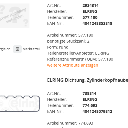
Art.Nr.:
2934314
Hersteller:
ELRING
Teilenummer:
577.180
EAN-Nr.:
4041248853818
Artikelnummer: 577.180
benötigte Stückzahl: 2
Form: rund
rgleich
Merkzettel
Teilehersteller/Anbieter: ELRING
Referenznummer(n) OEM: 577.180
weitere Attribute anzeigen
ELRING Dichtung, Zylinderkopfhaube
Art.Nr.:
738814
Hersteller:
ELRING
Teilenummer:
774.693
EAN-Nr.:
4041248079812
Artikelnummer: 774.693