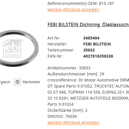
Referenznummer(n) OEM: 815.187
weitere Attribute anzeigen
FEBI BILSTEIN Dichtring, Ölablasssc
Art.Nr.:
3485404
Hersteller:
FEBI BILSTEIN
Teilenummer:
35833
EAN-Nr.:
4027816358336
Artikelnummer: 35833
Außendurchmesser [mm]: 29
crossreference: Dr.Motor Automotive DR
rgleich
Merkzettel
DT Spare Parts 9.01052, TRUCKTEC AUTO
02.67.046, TOPRAN 114 556, ELRING 251.
33 10 8291, METZGER AUTOTEILE 8020099,
Parts 9.01024
Dicke/Stärke [mm]: 2
DIN/ISO: 7603A
weitere Attribute anzeigen