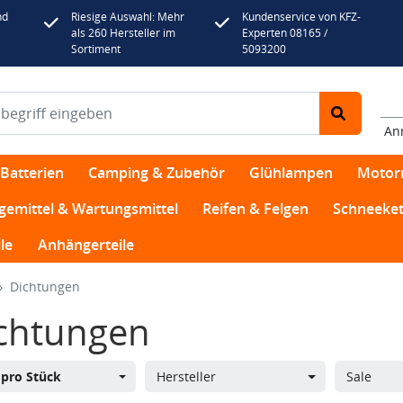
nd
Riesige Auswahl: Mehr
Kundenservice von KFZ-
als 260 Hersteller im
Experten 08165 /
Sortiment
5093200
An
Batterien
Camping & Zubehör
Glühlampen
Motor
egemittel & Wartungsmittel
Reifen & Felgen
Schneeket
le
Anhängerteile
Dichtungen
chtungen
s
pro Stück
Hersteller
Sale