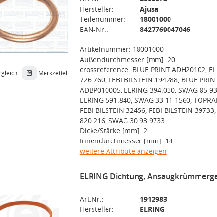
Hersteller:
Ajusa
Teilenummer:
18001000
EAN-Nr.:
8427769047046
Artikelnummer: 18001000
Außendurchmesser [mm]: 20
crossreference: BLUE PRINT ADH20102, E
rgleich
Merkzettel
726.760, FEBI BILSTEIN 194288, BLUE PRIN
ADBP010005, ELRING 394.030, SWAG 85 93
ELRING 591.840, SWAG 33 11 1560, TOPRA
FEBI BILSTEIN 32456, FEBI BILSTEIN 3973
820 216, SWAG 30 93 9733
Dicke/Stärke [mm]: 2
Innendurchmesser [mm]: 14
weitere Attribute anzeigen
ELRING Dichtung, Ansaugkrümmerge
Art.Nr.:
1912983
Hersteller:
ELRING