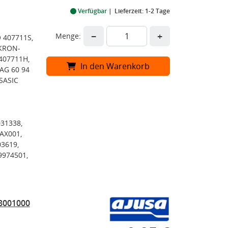
Verfügbar
Lieferzeit: 1-2 Tage
−
+
Menge:
 407711S,
AKRON-
407711H,
In den Warenkorb
AG 60 94
SASIC
031338,
AX001,
03619,
9974501,
18001000