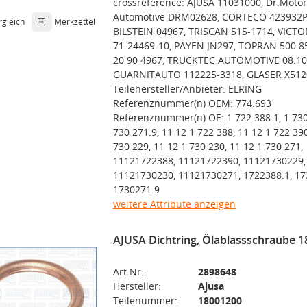
crossreference: AJUSA 11031000, Dr.Motor
Automotive DRM02628, CORTECO 423932P,
rgleich
Merkzettel
BILSTEIN 04967, TRISCAN 515-1714, VICTO
71-24469-10, PAYEN JN297, TOPRAN 500 8
20 90 4967, TRUCKTEC AUTOMOTIVE 08.10
GUARNITAUTO 112225-3318, GLASER X512
Teilehersteller/Anbieter: ELRING
Referenznummer(n) OEM: 774.693
Referenznummer(n) OE: 1 722 388.1, 1 730
730 271.9, 11 12 1 722 388, 11 12 1 722 390
730 229, 11 12 1 730 230, 11 12 1 730 271,
11121722388, 11121722390, 11121730229,
11121730230, 11121730271, 1722388.1, 17
1730271.9
weitere Attribute anzeigen
AJUSA Dichtring, Ölablassschraube 
Art.Nr.:
2898648
Hersteller:
Ajusa
Teilenummer:
18001200