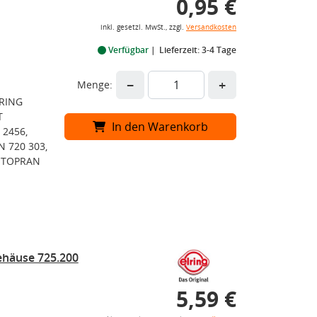
0,95 €
inkl. gesetzl. MwSt., zzgl.
Versandkosten
Verfügbar
Lieferzeit: 3-4 Tage
−
+
Menge:
LRING
T
In den Warenkorb
 2456,
N 720 303,
3, TOPRAN
häuse 725.200
5,59 €