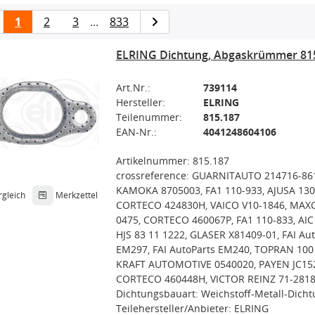
1
2
3
...
833
ELRING Dichtung, Abgaskrümmer 81
Art.Nr.:
739114
Hersteller:
ELRING
Teilenummer:
815.187
EAN-Nr.:
4041248604106
Artikelnummer: 815.187
crossreference: GUARNITAUTO 214716-86
KAMOKA 8705003, FA1 110-933, AJUSA 130
rgleich
Merkzettel
CORTECO 424830H, VAICO V10-1846, MAX
0475, CORTECO 460067P, FA1 110-833, AIC
HJS 83 11 1222, GLASER X81409-01, FAI Au
EM297, FAI AutoParts EM240, TOPRAN 100 
KRAFT AUTOMOTIVE 0540020, PAYEN JC15
CORTECO 460448H, VICTOR REINZ 71-2818
Dichtungsbauart: Weichstoff-Metall-Dich
Teilehersteller/Anbieter: ELRING