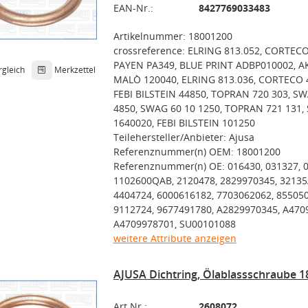
EAN-Nr.:
8427769033483
Artikelnummer: 18001200
crossreference: ELRING 813.052, CORTECO
PAYEN PA349, BLUE PRINT ADBP010002, 
rgleich
Merkzettel
MALÒ 120040, ELRING 813.036, CORTECO 
FEBI BILSTEIN 44850, TOPRAN 720 303, SW
4850, SWAG 60 10 1250, TOPRAN 721 131, 
1640020, FEBI BILSTEIN 101250
Teilehersteller/Anbieter: Ajusa
Referenznummer(n) OEM: 18001200
Referenznummer(n) OE: 016430, 031327, 
1102600QAB, 2120478, 2829970345, 32135
4404724, 6000616182, 7703062062, 85505
9112724, 9677491780, A2829970345, A470
A4709978701, SU00101088
weitere Attribute anzeigen
AJUSA Dichtring, Ölablassschraube 
Art.Nr.:
2608072