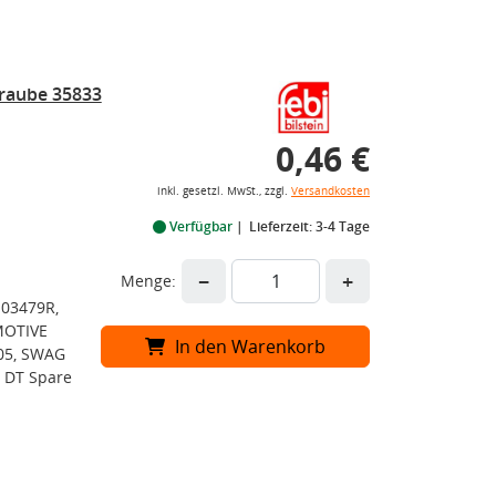
hraube 35833
0,46 €
inkl. gesetzl. MwSt., zzgl.
Versandkosten
Verfügbar
Lieferzeit: 3-4 Tage
−
+
Menge:
M03479R,
MOTIVE
In den Warenkorb
305, SWAG
 DT Spare