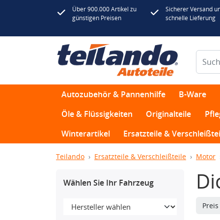
Über 900.000 Artikel zu
Sicherer Versand u
günstigen Preisen
schnelle Lieferung
Autozubehör & Pannenhilfe
B-Ware
Öle & Flüssigkeiten
Originalteile
Pfl
Winterartikel
Ersatzteile & Verschleißtei
Teilando
Ersatzteile & Verschleißteile
Motor
Di
Wählen Sie Ihr Fahrzeug
Prei