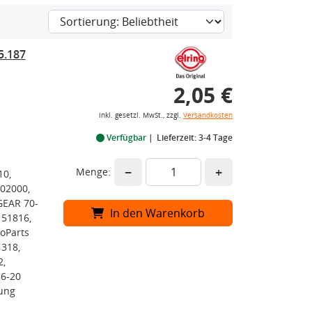
5.187
2,05 €
inkl. gesetzl. MwSt., zzgl.
Versandkosten
Verfügbar
Lieferzeit: 3-4 Tage
−
+
Menge:
10,
02000,
GEAR 70-
In den Warenkorb
 51816,
toParts
318,
2,
6-20
tung