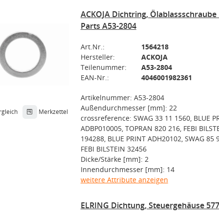
ACKOJA Dichtring, Ölablassschraube 
Parts A53-2804
Art.Nr.:
1564218
Hersteller:
ACKOJA
Teilenummer:
A53-2804
EAN-Nr.:
4046001982361
Artikelnummer: A53-2804
Außendurchmesser [mm]: 22
rgleich
Merkzettel
crossreference: SWAG 33 11 1560, BLUE P
ADBP010005, TOPRAN 820 216, FEBI BILST
194288, BLUE PRINT ADH20102, SWAG 85 9
FEBI BILSTEIN 32456
Dicke/Stärke [mm]: 2
Innendurchmesser [mm]: 14
weitere Attribute anzeigen
ELRING Dichtung, Steuergehäuse 577