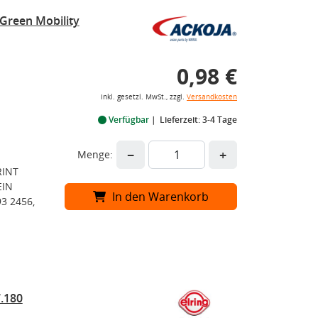
Green Mobility
0,98 €
inkl. gesetzl. MwSt., zzgl.
Versandkosten
Verfügbar
Lieferzeit: 3-4 Tage
−
+
Menge:
RINT
EIN
In den Warenkorb
3 2456,
.180