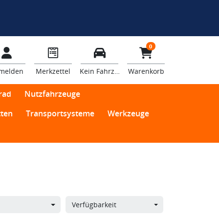
0
melden
Merkzettel
Kein Fahrzeug
Warenkorb
rad
Nutzfahrzeuge
ten
Transportsysteme
Werkzeuge
Verfügbarkeit