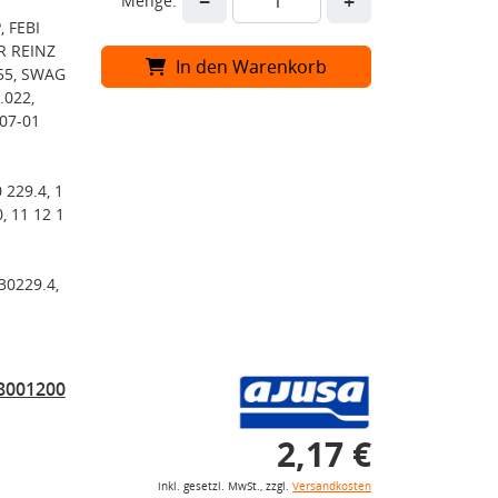
−
+
Menge:
 FEBI
R REINZ
In den Warenkorb
55, SWAG
.022,
07-01
 229.4, 1
, 11 12 1
30229.4,
18001200
2,17 €
inkl. gesetzl. MwSt., zzgl.
Versandkosten