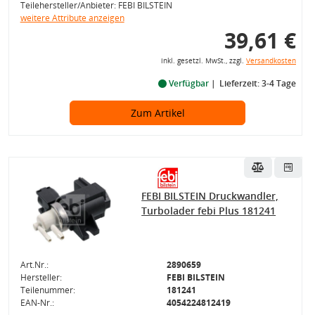
Teilehersteller/Anbieter: FEBI BILSTEIN
weitere Attribute anzeigen
39,61 €
inkl. gesetzl. MwSt., zzgl.
Versandkosten
Verfügbar
Lieferzeit: 3-4 Tage
Zum Artikel
FEBI BILSTEIN Druckwandler,
Turbolader febi Plus 181241
Art.Nr.:
2890659
Hersteller:
FEBI BILSTEIN
Teilenummer:
181241
EAN-Nr.:
4054224812419