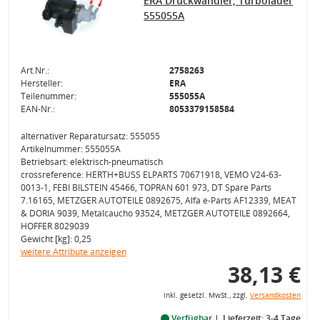
ERA Druckwandler, Turbolader
555055A
Art.Nr.:
2758263
Hersteller:
ERA
Teilenummer:
555055A
EAN-Nr.:
8053379158584
alternativer Reparatursatz: 555055
Artikelnummer: 555055A
Betriebsart: elektrisch-pneumatisch
crossreference: HERTH+BUSS ELPARTS 70671918, VEMO V24-63-
0013-1, FEBI BILSTEIN 45466, TOPRAN 601 973, DT Spare Parts
7.16165, METZGER AUTOTEILE 0892675, Alfa e-Parts AF12339, MEAT
& DORIA 9039, Metalcaucho 93524, METZGER AUTOTEILE 0892664,
HOFFER 8029039
Gewicht [kg]: 0,25
weitere Attribute anzeigen
38,13 €
inkl. gesetzl. MwSt., zzgl.
Versandkosten
Verfügbar
Lieferzeit: 3-4 Tage