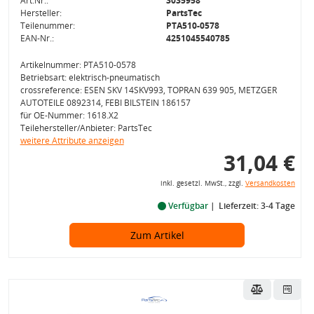
Art.Nr.:
3035958
Hersteller:
PartsTec
Teilenummer:
PTA510-0578
EAN-Nr.:
4251045540785
Artikelnummer: PTA510-0578
Betriebsart: elektrisch-pneumatisch
crossreference: ESEN SKV 14SKV993, TOPRAN 639 905, METZGER
AUTOTEILE 0892314, FEBI BILSTEIN 186157
für OE-Nummer: 1618.X2
Teilehersteller/Anbieter: PartsTec
weitere Attribute anzeigen
31,04 €
inkl. gesetzl. MwSt., zzgl.
Versandkosten
Verfügbar
Lieferzeit: 3-4 Tage
Zum Artikel