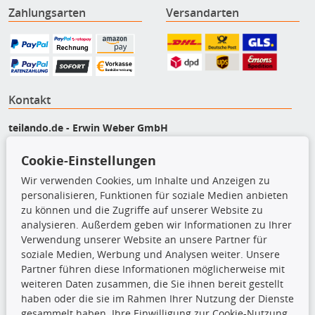
Zahlungsarten
Versandarten
Kontakt
teilando.de - Erwin Weber GmbH
Von-Reuental-Straße 8a
Cookie-Einstellungen
85376 Hetzenhausen
+49 (0) 8165 / 5093200
Wir verwenden Cookies, um Inhalte und Anzeigen zu
shop@teilando.de
personalisieren, Funktionen für soziale Medien anbieten
zu können und die Zugriffe auf unserer Website zu
Top Produkte
analysieren. Außerdem geben wir Informationen zu Ihrer
Verwendung unserer Website an unsere Partner für
Beleuchtung
soziale Medien, Werbung und Analysen weiter. Unsere
Bremsbeläge
Partner führen diese Informationen möglicherweise mit
Bremsscheiben
weiteren Daten zusammen, die Sie ihnen bereit gestellt
Kupplungssatz
haben oder die sie im Rahmen Ihrer Nutzung der Dienste
Querlenker
gesammelt haben. Ihre Einwilligung zur Cookie-Nutzung