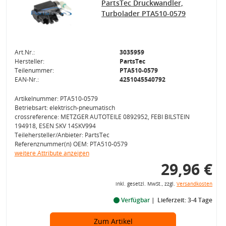
PartsTec Druckwandler,
Turbolader PTA510-0579
Art.Nr.:
3035959
Hersteller:
PartsTec
Teilenummer:
PTA510-0579
EAN-Nr.:
4251045540792
Artikelnummer: PTA510-0579
Betriebsart: elektrisch-pneumatisch
crossreference: METZGER AUTOTEILE 0892952, FEBI BILSTEIN
194918, ESEN SKV 14SKV994
Teilehersteller/Anbieter: PartsTec
Referenznummer(n) OEM: PTA510-0579
weitere Attribute anzeigen
29,96 €
inkl. gesetzl. MwSt., zzgl.
Versandkosten
Verfügbar
Lieferzeit: 3-4 Tage
Zum Artikel