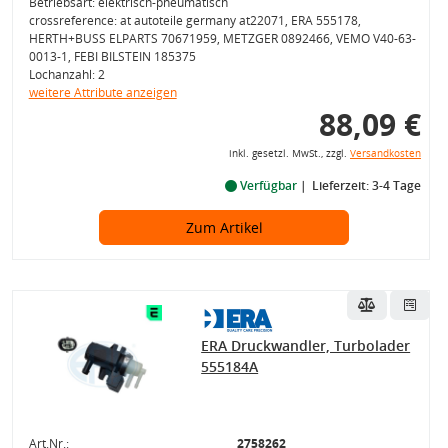
Betriebsart: elektrisch-pneumatisch
crossreference: at autoteile germany at22071, ERA 555178,
HERTH+BUSS ELPARTS 70671959, METZGER 0892466, VEMO V40-63-
0013-1, FEBI BILSTEIN 185375
Lochanzahl: 2
weitere Attribute anzeigen
88,09 €
inkl. gesetzl. MwSt., zzgl.
Versandkosten
Verfügbar
Lieferzeit: 3-4 Tage
Zum Artikel
ERA Druckwandler, Turbolader
555184A
Art.Nr.:
2758262