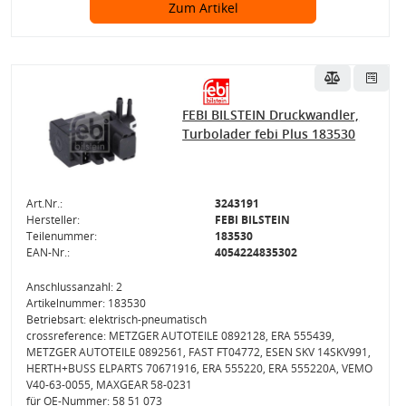
Zum Artikel
FEBI BILSTEIN Druckwandler,
Turbolader febi Plus 183530
Art.Nr.:
3243191
Hersteller:
FEBI BILSTEIN
Teilenummer:
183530
EAN-Nr.:
4054224835302
Anschlussanzahl: 2
Artikelnummer: 183530
Betriebsart: elektrisch-pneumatisch
crossreference: METZGER AUTOTEILE 0892128, ERA 555439,
METZGER AUTOTEILE 0892561, FAST FT04772, ESEN SKV 14SKV991,
HERTH+BUSS ELPARTS 70671916, ERA 555220, ERA 555220A, VEMO
V40-63-0055, MAXGEAR 58-0231
für OE-Nummer: 58 51 073