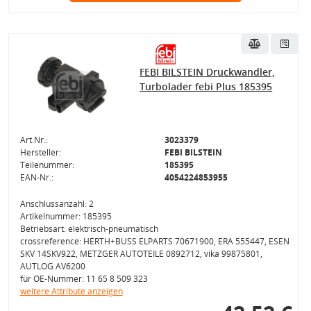
FEBI BILSTEIN Druckwandler,
Turbolader febi Plus 185395
Art.Nr.:
3023379
Hersteller:
FEBI BILSTEIN
Teilenummer:
185395
EAN-Nr.:
4054224853955
Anschlussanzahl: 2
Artikelnummer: 185395
Betriebsart: elektrisch-pneumatisch
crossreference: HERTH+BUSS ELPARTS 70671900, ERA 555447, ESEN
SKV 14SKV922, METZGER AUTOTEILE 0892712, vika 99875801,
AUTLOG AV6200
für OE-Nummer: 11 65 8 509 323
weitere Attribute anzeigen