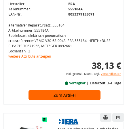
Hersteller:
ERA
Teilenummer:
555184A
EAN-Nr.:
8053379155071
alternativer Reparatursatz: 555184
Artikelnummer: 555184A
Betriebsart: elektrisch-pneumatisch
crossreference: VEMO V30-63-0043, ERA 555184, HERTH+BUSS
ELPARTS 70671956, METZGER 0892661
Lochanzahl: 2
weitere Attribute anzeigen
38,13 €
inkl. gesetzl. MwSt., zzgl.
Versandkosten
Verfügbar
Lieferzeit: 3-4 Tage
Zum Artikel