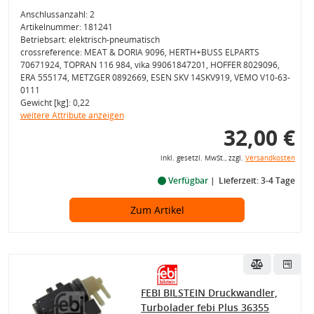
Anschlussanzahl: 2
Artikelnummer: 181241
Betriebsart: elektrisch-pneumatisch
crossreference: MEAT & DORIA 9096, HERTH+BUSS ELPARTS
70671924, TOPRAN 116 984, vika 99061847201, HOFFER 8029096,
ERA 555174, METZGER 0892669, ESEN SKV 14SKV919, VEMO V10-63-
0111
Gewicht [kg]: 0,22
weitere Attribute anzeigen
32,00 €
inkl. gesetzl. MwSt., zzgl.
Versandkosten
Verfügbar
Lieferzeit: 3-4 Tage
Zum Artikel
FEBI BILSTEIN Druckwandler,
Turbolader febi Plus 36355