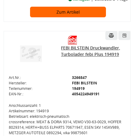
Zum Artikel
FEBI BILSTEIN Druckwandler,
Turbolader febi Plus 194919
Art.Nr.:
3266847
Hersteller:
FEBI BILSTEIN
Teilenummer:
194919
EAN-Nr.:
4054224949191
Anschlussanzahl: 1
Artikelnummer: 194919
Betriebsart: elektrisch-pneumatisch
crossreference: MEAT & DORIA 9314, VEMO V30-63-0029, HOFFER
8029314, HERTH+BUSS ELPARTS 70671947, ESEN SKV 14SKV989,
METZGER AUTOTEILE 0892294, vika 99875601