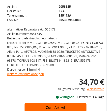
Art.Nr.:
2053845
Hersteller:
ERA
Teilenummer:
555173A
EAN-Nr.:
8053379533008
alternativer Reparatursatz: 555173
Artikelnummer: 555173A
Betriebsart: elektrisch-pneumatisch
crossreference: METZGER 0892559, METZGER 0892116, NTY EGR-AU-
020, JPN 75E9386-JPN, MEAT & DORIA 9055, PIERBURG 7.02184.01.0,
Alfa e-Parts AF07802, MAXGEAR 58-0230, TRUCKTEC AUTOMOTIVE
07.16.045, HOFFER 8029055, VEMO V10-63-0016-1, Metalcaucho
93178, TOPRAN 108 817, FEBI BILSTEIN 186315, ERA 555173,
HERTH+BUSS ELPARTS 70671908
Durchmesser 3 [mm]: 4
weitere Attribute anzeigen
34,70 €
inkl. gesetzl. MwSt., zzgl.
Versandkosten
Verfügbar
Lieferzeit: 3-4 Tage
Zum Artikel