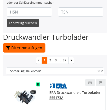
oder per Schlüsselnummer suchen
Fahrzeug suchen
Druckwandler Turbolader
Filter hinzufügen
1
2
3
...
37
ERA Druckwandler, Turbolader
555173A