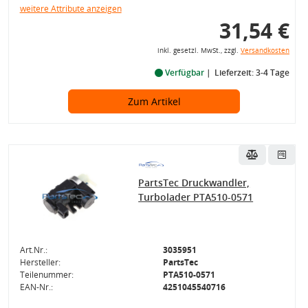
weitere Attribute anzeigen
31,54 €
inkl. gesetzl. MwSt., zzgl.
Versandkosten
Verfügbar
Lieferzeit: 3-4 Tage
Zum Artikel
PartsTec Druckwandler,
Turbolader PTA510-0571
Art.Nr.:
3035951
Hersteller:
PartsTec
Teilenummer:
PTA510-0571
EAN-Nr.:
4251045540716