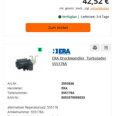
42,52 €
inkl. gesetzl. MwSt., zzgl.
Versandkosten
Verfügbar
Lieferzeit: 3-4 Tage
Zum Artikel
ERA Druckwandler, Turbolader
555178A
Art.Nr.:
2053846
Hersteller:
ERA
Teilenummer:
555178A
EAN-Nr.:
8053379098033
alternativer Reparatursatz: 555178
Artikelnummer: 555178A