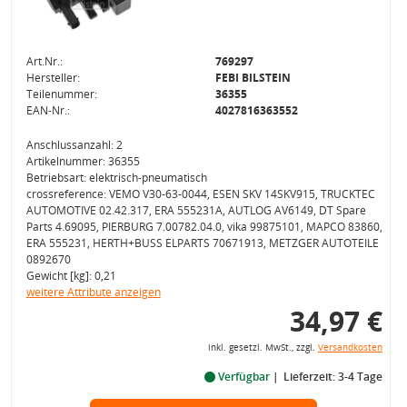
Art.Nr.:
769297
Hersteller:
FEBI BILSTEIN
Teilenummer:
36355
EAN-Nr.:
4027816363552
Anschlussanzahl: 2
Artikelnummer: 36355
Betriebsart: elektrisch-pneumatisch
crossreference: VEMO V30-63-0044, ESEN SKV 14SKV915, TRUCKTEC
AUTOMOTIVE 02.42.317, ERA 555231A, AUTLOG AV6149, DT Spare
Parts 4.69095, PIERBURG 7.00782.04.0, vika 99875101, MAPCO 83860,
ERA 555231, HERTH+BUSS ELPARTS 70671913, METZGER AUTOTEILE
0892670
Gewicht [kg]: 0,21
weitere Attribute anzeigen
34,97 €
inkl. gesetzl. MwSt., zzgl.
Versandkosten
Verfügbar
Lieferzeit: 3-4 Tage