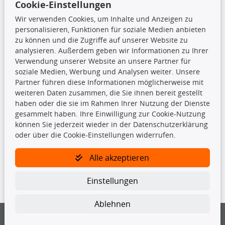
Cookie-Einstellungen
Top Produkte
Wir verwenden Cookies, um Inhalte und Anzeigen zu
Beleuchtung
personalisieren, Funktionen für soziale Medien anbieten
Bremsbeläge
zu können und die Zugriffe auf unserer Website zu
Bremsscheiben
analysieren. Außerdem geben wir Informationen zu Ihrer
Kupplungssatz
Verwendung unserer Website an unsere Partner für
Querlenker
soziale Medien, Werbung und Analysen weiter. Unsere
Radlager
Partner führen diese Informationen möglicherweise mit
Stoßdämpfer
weiteren Daten zusammen, die Sie ihnen bereit gestellt
haben oder die sie im Rahmen Ihrer Nutzung der Dienste
gesammelt haben. Ihre Einwilligung zur Cookie-Nutzung
TecDoc Inside
können Sie jederzeit wieder in der Datenschutzerklärung
oder über die Cookie-Einstellungen widerrufen.
Alle akzeptieren
Die hier angezeigten Daten insbesondere die gesamte Datenbank dürfen
Einstellungen
nicht kopiert werden.
Es ist zu unterlassen, die Daten oder die gesamte Datenbank ohne
Ablehnen
vorherige Zustimmung von TecDoc zu vervielfältigen, zu verbreiten
und/oder diese Handlungen durch Dritte ausführen zu lassen. Ein