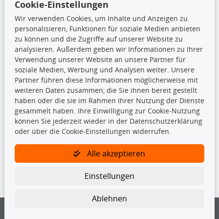
Cookie-Einstellungen
Top Produkte
Wir verwenden Cookies, um Inhalte und Anzeigen zu
Beleuchtung
personalisieren, Funktionen für soziale Medien anbieten
Bremsbeläge
zu können und die Zugriffe auf unserer Website zu
Bremsscheiben
analysieren. Außerdem geben wir Informationen zu Ihrer
Kupplungssatz
Verwendung unserer Website an unsere Partner für
Querlenker
soziale Medien, Werbung und Analysen weiter. Unsere
Radlager
Partner führen diese Informationen möglicherweise mit
Stoßdämpfer
weiteren Daten zusammen, die Sie ihnen bereit gestellt
haben oder die sie im Rahmen Ihrer Nutzung der Dienste
gesammelt haben. Ihre Einwilligung zur Cookie-Nutzung
TecDoc Inside
können Sie jederzeit wieder in der Datenschutzerklärung
oder über die Cookie-Einstellungen widerrufen.
Alle akzeptieren
Die hier angezeigten Daten insbesondere die gesamte Datenbank dürfen
Einstellungen
nicht kopiert werden.
Es ist zu unterlassen, die Daten oder die gesamte Datenbank ohne
Ablehnen
vorherige Zustimmung von TecDoc zu vervielfältigen, zu verbreiten
und/oder diese Handlungen durch Dritte ausführen zu lassen. Ein