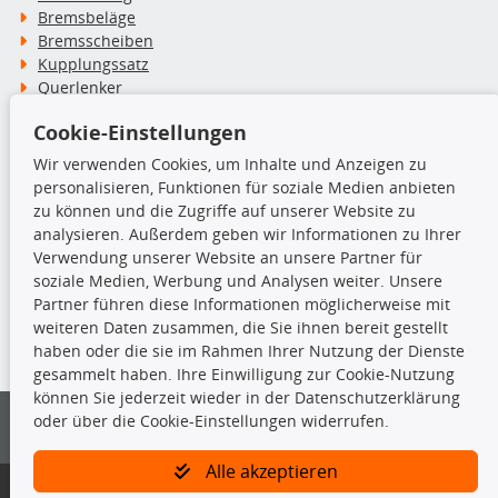
Bremsbeläge
Bremsscheiben
Kupplungssatz
Querlenker
Radlager
Cookie-Einstellungen
Stoßdämpfer
Wir verwenden Cookies, um Inhalte und Anzeigen zu
personalisieren, Funktionen für soziale Medien anbieten
TecDoc Inside
zu können und die Zugriffe auf unserer Website zu
analysieren. Außerdem geben wir Informationen zu Ihrer
Verwendung unserer Website an unsere Partner für
soziale Medien, Werbung und Analysen weiter. Unsere
Partner führen diese Informationen möglicherweise mit
Die hier angezeigten Daten insbesondere die gesamte Datenbank dürfen
weiteren Daten zusammen, die Sie ihnen bereit gestellt
nicht kopiert werden.
haben oder die sie im Rahmen Ihrer Nutzung der Dienste
gesammelt haben. Ihre Einwilligung zur Cookie-Nutzung
Es ist zu unterlassen, die Daten oder die gesamte Datenbank ohne
können Sie jederzeit wieder in der Datenschutzerklärung
vorherige Zustimmung von TecDoc zu vervielfältigen, zu verbreiten
oder über die Cookie-Einstellungen widerrufen.
und/oder diese Handlungen durch Dritte ausführen zu lassen. Ein
Zuwiderhandeln stellt eine Urheberrechtsverletzung dar und wird verfolgt.
Alle akzeptieren
Bitte prüfen Sie, ob das über unseren Onlineshop identifizierte Ersatzteil