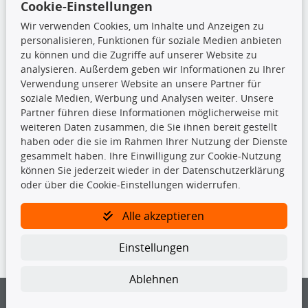
Cookie-Einstellungen
Top Produkte
Wir verwenden Cookies, um Inhalte und Anzeigen zu
Beleuchtung
personalisieren, Funktionen für soziale Medien anbieten
Bremsbeläge
zu können und die Zugriffe auf unserer Website zu
Bremsscheiben
analysieren. Außerdem geben wir Informationen zu Ihrer
Kupplungssatz
Verwendung unserer Website an unsere Partner für
Querlenker
soziale Medien, Werbung und Analysen weiter. Unsere
Radlager
Partner führen diese Informationen möglicherweise mit
Stoßdämpfer
weiteren Daten zusammen, die Sie ihnen bereit gestellt
haben oder die sie im Rahmen Ihrer Nutzung der Dienste
gesammelt haben. Ihre Einwilligung zur Cookie-Nutzung
TecDoc Inside
können Sie jederzeit wieder in der Datenschutzerklärung
oder über die Cookie-Einstellungen widerrufen.
Alle akzeptieren
Die hier angezeigten Daten insbesondere die gesamte Datenbank dürfen
Einstellungen
nicht kopiert werden.
Es ist zu unterlassen, die Daten oder die gesamte Datenbank ohne
Ablehnen
vorherige Zustimmung von TecDoc zu vervielfältigen, zu verbreiten
und/oder diese Handlungen durch Dritte ausführen zu lassen. Ein