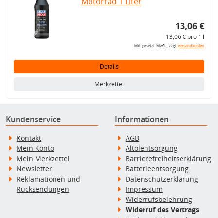
Motorrad 1 Liter
13,06 €
13,06 € pro 1 l
inkl. gesetzl. MwSt., zzgl.
Versandkosten
Details
Merkzettel
Kundenservice
Informationen
Kontakt
AGB
Mein Konto
Altölentsorgung
Mein Merkzettel
Barrierefreiheitserklärung
Newsletter
Batterieentsorgung
Reklamationen und
Datenschutzerklärung
Rücksendungen
Impressum
Widerrufsbelehrung
Widerruf des Vertrags