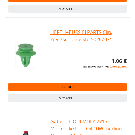
Merkzettel
HERTH+BUSS ELPARTS Clip,
Zier-/Schutzleiste 50267071
1,06 €
inkl. gesetzl. MwSt., zzgl.
Versandkosten
Details
Merkzettel
Gabelöl LIQUI MOLY 2715
Motorbike Fork Oil 10W medium