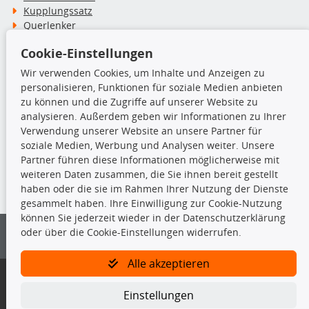
Kupplungssatz
Querlenker
Radlager
Cookie-Einstellungen
Stoßdämpfer
Wir verwenden Cookies, um Inhalte und Anzeigen zu
personalisieren, Funktionen für soziale Medien anbieten
TecDoc Inside
zu können und die Zugriffe auf unserer Website zu
analysieren. Außerdem geben wir Informationen zu Ihrer
Verwendung unserer Website an unsere Partner für
soziale Medien, Werbung und Analysen weiter. Unsere
Partner führen diese Informationen möglicherweise mit
Die hier angezeigten Daten insbesondere die gesamte Datenbank dürfen
weiteren Daten zusammen, die Sie ihnen bereit gestellt
nicht kopiert werden.
haben oder die sie im Rahmen Ihrer Nutzung der Dienste
gesammelt haben. Ihre Einwilligung zur Cookie-Nutzung
Es ist zu unterlassen, die Daten oder die gesamte Datenbank ohne
können Sie jederzeit wieder in der Datenschutzerklärung
vorherige Zustimmung von TecDoc zu vervielfältigen, zu verbreiten
oder über die Cookie-Einstellungen widerrufen.
und/oder diese Handlungen durch Dritte ausführen zu lassen. Ein
Zuwiderhandeln stellt eine Urheberrechtsverletzung dar und wird verfolgt.
Alle akzeptieren
Bitte prüfen Sie, ob das über unseren Onlineshop identifizierte Ersatzteil
auch tatsächlich dem gesuchten Ersatzteil entspricht.
Einstellungen
Gegebenenfalls sind ergänzende Informationen notwendig, um