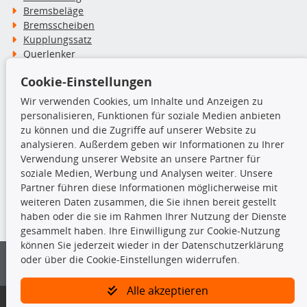
Bremsbeläge
Bremsscheiben
Kupplungssatz
Querlenker
Radlager
Cookie-Einstellungen
Stoßdämpfer
Wir verwenden Cookies, um Inhalte und Anzeigen zu
personalisieren, Funktionen für soziale Medien anbieten
TecDoc Inside
zu können und die Zugriffe auf unserer Website zu
analysieren. Außerdem geben wir Informationen zu Ihrer
Verwendung unserer Website an unsere Partner für
soziale Medien, Werbung und Analysen weiter. Unsere
Partner führen diese Informationen möglicherweise mit
Die hier angezeigten Daten insbesondere die gesamte Datenbank dürfen
weiteren Daten zusammen, die Sie ihnen bereit gestellt
nicht kopiert werden.
haben oder die sie im Rahmen Ihrer Nutzung der Dienste
gesammelt haben. Ihre Einwilligung zur Cookie-Nutzung
Es ist zu unterlassen, die Daten oder die gesamte Datenbank ohne
können Sie jederzeit wieder in der Datenschutzerklärung
vorherige Zustimmung von TecDoc zu vervielfältigen, zu verbreiten
oder über die Cookie-Einstellungen widerrufen.
und/oder diese Handlungen durch Dritte ausführen zu lassen. Ein
Zuwiderhandeln stellt eine Urheberrechtsverletzung dar und wird verfolgt.
Alle akzeptieren
Bitte prüfen Sie, ob das über unseren Onlineshop identifizierte Ersatzteil