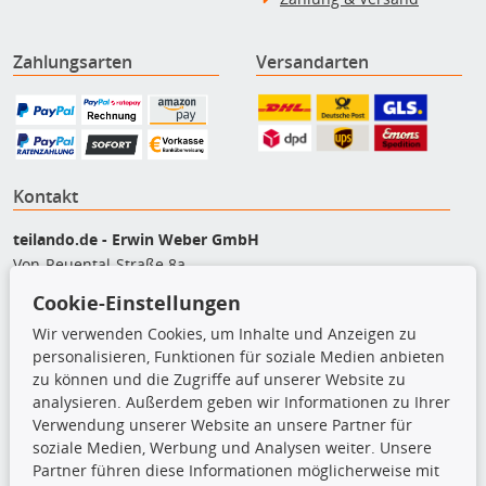
Zahlungsarten
Versandarten
Kontakt
teilando.de - Erwin Weber GmbH
Von-Reuental-Straße 8a
85376 Hetzenhausen
Cookie-Einstellungen
+49 (0) 8165 / 5093200
Wir verwenden Cookies, um Inhalte und Anzeigen zu
shop@teilando.de
personalisieren, Funktionen für soziale Medien anbieten
zu können und die Zugriffe auf unserer Website zu
Top Produkte
analysieren. Außerdem geben wir Informationen zu Ihrer
Verwendung unserer Website an unsere Partner für
Beleuchtung
soziale Medien, Werbung und Analysen weiter. Unsere
Bremsbeläge
Partner führen diese Informationen möglicherweise mit
Bremsscheiben