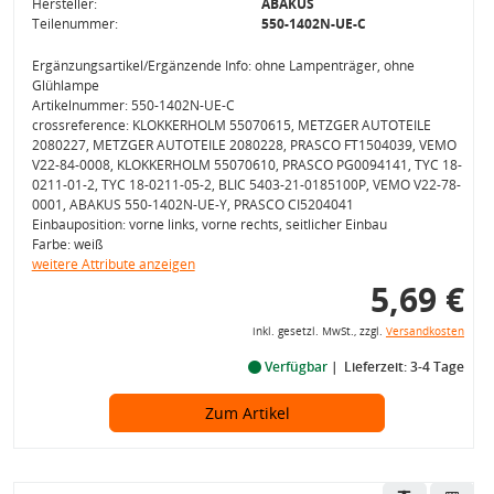
Hersteller:
ABAKUS
Teilenummer:
550-1402N-UE-C
Ergänzungsartikel/Ergänzende Info: ohne Lampenträger, ohne
Glühlampe
Artikelnummer: 550-1402N-UE-C
crossreference: KLOKKERHOLM 55070615, METZGER AUTOTEILE
2080227, METZGER AUTOTEILE 2080228, PRASCO FT1504039, VEMO
V22-84-0008, KLOKKERHOLM 55070610, PRASCO PG0094141, TYC 18-
0211-01-2, TYC 18-0211-05-2, BLIC 5403-21-0185100P, VEMO V22-78-
0001, ABAKUS 550-1402N-UE-Y, PRASCO CI5204041
Einbauposition: vorne links, vorne rechts, seitlicher Einbau
Farbe: weiß
weitere Attribute anzeigen
5,69 €
inkl. gesetzl. MwSt., zzgl.
Versandkosten
Verfügbar
Lieferzeit: 3-4 Tage
Zum Artikel