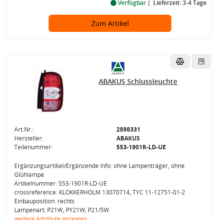
Verfügbar
Lieferzeit: 3-4 Tage
Zum Artikel
ABAKUS Schlussleuchte
Art.Nr.:
2898331
Hersteller:
ABAKUS
Teilenummer:
553-1901R-LD-UE
Ergänzungsartikel/Ergänzende Info: ohne Lampenträger, ohne
Glühlampe
Artikelnummer: 553-1901R-LD-UE
crossreference: KLOKKERHOLM 13070714, TYC 11-12751-01-2
Einbauposition: rechts
Lampenart: P21W, PY21W, P21/5W
weitere Attribute anzeigen