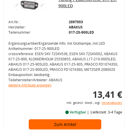
900LED
Art.Nr.:
2897853
Hersteller:
ABAKUS
Teilenummer:
017-25-900LED
Ergänzungsartikel/Ergänzende Info: mit Glühlampe, mit LED
Artikelnummer: 017-25-900LED
crossreference: ESEN SKV 72SKV536, ESEN SKV 72SKV002, ABAKUS
017-25-900, KLOKKERHOLM 25550855, ABAKUS L17-210-0005LED,
ABAKUS 017-25-905LED, ABAKUS 017-25-905, PRASCO FD1074350,
ABAKUS 017-25-900LED, PRASCO FD1074360, METZGER 2080020
Einbauposition: beidseitig
Teilehersteller/Anbieter: ABAKUS
weitere Attribute anzeigen
13,41 €
inkl. gesetzl. MwSt., zzgl.
Versandkosten
Verfügbar
Lieferzeit: 3-4 Tage
Zum Artikel