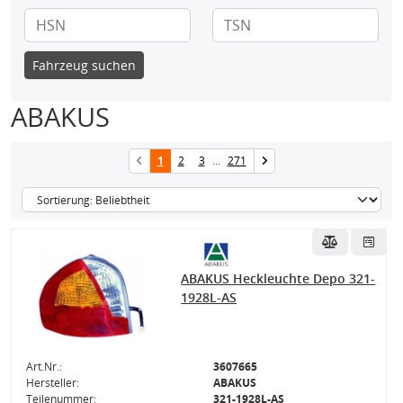
Fahrzeug suchen
ABAKUS
1
2
3
...
271
ABAKUS Heckleuchte Depo 321-
1928L-AS
Art.Nr.:
3607665
Hersteller:
ABAKUS
Teilenummer:
321-1928L-AS