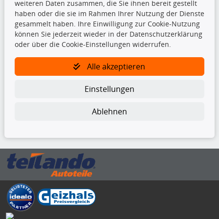
weiteren Daten zusammen, die Sie ihnen bereit gestellt
Kupplungssatz
haben oder die sie im Rahmen Ihrer Nutzung der Dienste
Querlenker
gesammelt haben. Ihre Einwilligung zur Cookie-Nutzung
Radlager
können Sie jederzeit wieder in der Datenschutzerklärung
Stoßdämpfer
oder über die Cookie-Einstellungen widerrufen.
TecDoc Inside
Alle akzeptieren
Einstellungen
Ablehnen
Die hier angezeigten Daten insbesondere die gesamte Datenbank dürfen
nicht kopiert werden.
Es ist zu unterlassen, die Daten oder die gesamte Datenbank ohne
vorherige Zustimmung von TecDoc zu vervielfältigen, zu verbreiten
und/oder diese Handlungen durch Dritte ausführen zu lassen. Ein
Zuwiderhandeln stellt eine Urheberrechtsverletzung dar und wird verfolgt.
Bitte prüfen Sie, ob das über unseren Onlineshop identifizierte Ersatzteil
auch tatsächlich dem gesuchten Ersatzteil entspricht.
Gegebenenfalls sind ergänzende Informationen notwendig, um