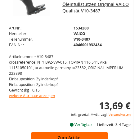
Öleinfüllstutzen Original VAICO
Qualität V10-3487
Art.Nr.:
1534280
Hersteller:
VAICO
Teilenummer:
V10-3487
EAN-Nr.:
4046001932434
Artikelnummer: V10-3487
crossreference: NTY BPZ-VW-015, TOPRAN 116 541, vika
11151050101, at autoteile germany at23582, ORIGINAL IMPERIUM
223898
Einbauposition: Zylinderkopf
Einbauposition: Zylinderkopf
Gewicht [kg]: 0,15
weitere Attribute anzeigen
13,69 €
inkl. gesetzl. MwSt., zzgl.
Versandkosten
Verfügbar
Lieferzeit: 3-4 Tage
Zum Artikel