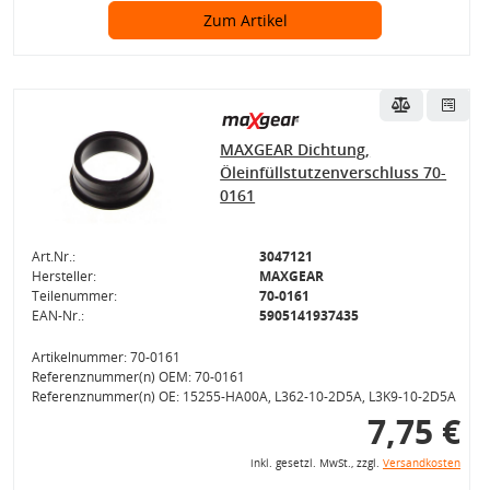
Zum Artikel
MAXGEAR Dichtung,
Öleinfüllstutzenverschluss 70-
0161
Art.Nr.:
3047121
Hersteller:
MAXGEAR
Teilenummer:
70-0161
EAN-Nr.:
5905141937435
Artikelnummer: 70-0161
Referenznummer(n) OEM: 70-0161
Referenznummer(n) OE: 15255-HA00A, L362-10-2D5A, L3K9-10-2D5A
7,75 €
inkl. gesetzl. MwSt., zzgl.
Versandkosten