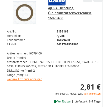
AJUSA Dichtung,
Öleinfüllstutzenverschluss
16079400
Art.Nr.:
2156168
Hersteller:
Ajusa
Teilenummer:
16079400
EAN-Nr.:
8427769931963
Artikelnummer: 16079400
Breite [mm]: 9
crossreference: ELRING 748.935, FEBI BILSTEIN 170551, SWAG 33 10
0438, ELRING 766.232, METZGER AUTOTEILE 2430050
Dicke/Stärke [mm]: 2
Länge [mm]: 13
weitere Attribute anzeigen
2,81 €
inkl. gesetzl. MwSt., zzgl.
Versandkosten
Verfügbar
Lieferzeit: 3-4 Tage