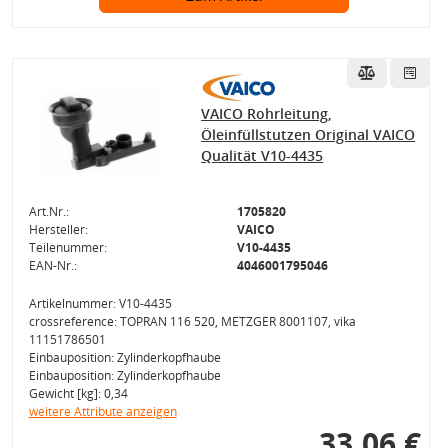
VAICO Rohrleitung,
Öleinfüllstutzen Original VAICO
Qualität V10-4435
Art.Nr.:
1705820
Hersteller:
VAICO
Teilenummer:
V10-4435
EAN-Nr.:
4046001795046
Artikelnummer: V10-4435
crossreference: TOPRAN 116 520, METZGER 8001107, vika
11151786501
Einbauposition: Zylinderkopfhaube
Einbauposition: Zylinderkopfhaube
Gewicht [kg]: 0,34
weitere Attribute anzeigen
33,06 €