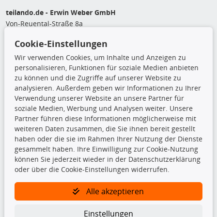
teilando.de - Erwin Weber GmbH
Von-Reuental-Straße 8a
85376 Hetzenhausen
Cookie-Einstellungen
+49 (0) 8165 / 5093200
shop@teilando.de
Wir verwenden Cookies, um Inhalte und Anzeigen zu
personalisieren, Funktionen für soziale Medien anbieten
Top Produkte
zu können und die Zugriffe auf unserer Website zu
analysieren. Außerdem geben wir Informationen zu Ihrer
Beleuchtung
Verwendung unserer Website an unsere Partner für
Bremsbeläge
soziale Medien, Werbung und Analysen weiter. Unsere
Bremsscheiben
Partner führen diese Informationen möglicherweise mit
Kupplungssatz
weiteren Daten zusammen, die Sie ihnen bereit gestellt
Querlenker
haben oder die sie im Rahmen Ihrer Nutzung der Dienste
Radlager
gesammelt haben. Ihre Einwilligung zur Cookie-Nutzung
Stoßdämpfer
können Sie jederzeit wieder in der Datenschutzerklärung
oder über die Cookie-Einstellungen widerrufen.
TecDoc Inside
Alle akzeptieren
Einstellungen