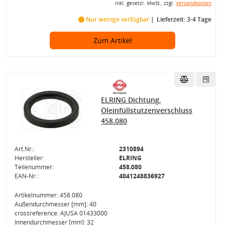
inkl. gesetzl. MwSt., zzgl.
Versandkosten
Nur wenige verfügbar
Lieferzeit: 3-4 Tage
Zum Artikel
ELRING Dichtung,
Öleinfüllstutzenverschluss
458.080
Art.Nr.:
2310894
Hersteller:
ELRING
Teilenummer:
458.080
EAN-Nr.:
4041248836927
Artikelnummer: 458.080
Außendurchmesser [mm]: 40
crossreference: AJUSA 01433000
Innendurchmesser [mm]: 32