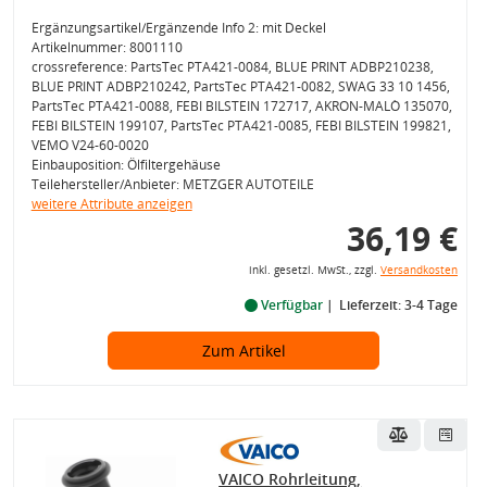
Ergänzungsartikel/Ergänzende Info 2: mit Deckel
Artikelnummer: 8001110
crossreference: PartsTec PTA421-0084, BLUE PRINT ADBP210238,
BLUE PRINT ADBP210242, PartsTec PTA421-0082, SWAG 33 10 1456,
PartsTec PTA421-0088, FEBI BILSTEIN 172717, AKRON-MALÒ 135070,
FEBI BILSTEIN 199107, PartsTec PTA421-0085, FEBI BILSTEIN 199821,
VEMO V24-60-0020
Einbauposition: Ölfiltergehäuse
Teilehersteller/Anbieter: METZGER AUTOTEILE
weitere Attribute anzeigen
36,19 €
inkl. gesetzl. MwSt., zzgl.
Versandkosten
Verfügbar
Lieferzeit: 3-4 Tage
Zum Artikel
VAICO Rohrleitung,