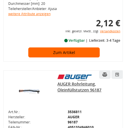
Durchmesser [mm]: 20
Teilehersteller/Anbieter: Ajusa
weitere Attribute anzeigen
2,12 €
inkl. gesetzl. MwSt., zzgl.
Versandkosten
Verfügbar
Lieferzeit: 3-4 Tage
Zum Artikel
AUGER Rohrleitung,
Öleinfüllstutzen 96187
Art.Nr.:
3536811
Hersteller:
AUGER
Teilenummer:
96187
EAN-Nr.:
4051334946010