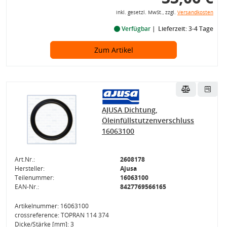
inkl. gesetzl. MwSt., zzgl.
Versandkosten
Verfügbar
Lieferzeit: 3-4 Tage
Zum Artikel
AJUSA Dichtung,
Öleinfüllstutzenverschluss
16063100
Art.Nr.:
2608178
Hersteller:
Ajusa
Teilenummer:
16063100
EAN-Nr.:
8427769566165
Artikelnummer: 16063100
crossreference: TOPRAN 114 374
Dicke/Stärke [mm]: 3