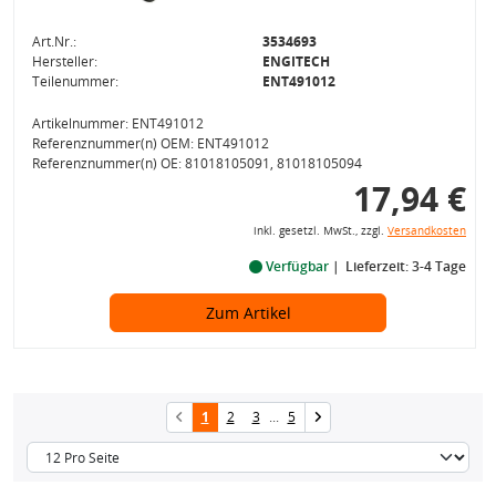
Art.Nr.:
3534693
Hersteller:
ENGITECH
Teilenummer:
ENT491012
Artikelnummer: ENT491012
Referenznummer(n) OEM: ENT491012
Referenznummer(n) OE: 81018105091, 81018105094
17,94 €
inkl. gesetzl. MwSt., zzgl.
Versandkosten
Verfügbar
Lieferzeit: 3-4 Tage
Zum Artikel
1
2
3
...
5