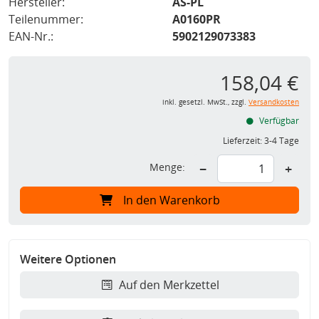
Hersteller:
AS-PL
Teilenummer:
A0160PR
EAN-Nr.:
5902129073383
158,04 €
inkl. gesetzl. MwSt., zzgl.
Versandkosten
Verfügbar
Lieferzeit:
3-4 Tage
Menge:
−
+
In den Warenkorb
Weitere Optionen
Auf den Merkzettel