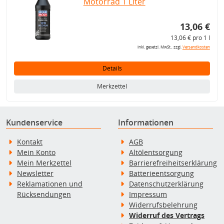
Motorrad 1 Liter
13,06 €
13,06 € pro 1 l
inkl. gesetzl. MwSt., zzgl.
Versandkosten
Details
Merkzettel
Kundenservice
Informationen
Kontakt
AGB
Mein Konto
Altölentsorgung
Mein Merkzettel
Barrierefreiheitserklärung
Newsletter
Batterieentsorgung
Reklamationen und
Datenschutzerklärung
Rücksendungen
Impressum
Widerrufsbelehrung
Widerruf des Vertrags