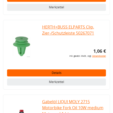
Merkzettel
HERTH+BUSS ELPARTS Clip,
Zier-/Schutzleiste 50267071
1,06 €
inkl. gesetzl. MwSt., zzgl.
Versandkosten
Details
Merkzettel
Gabelöl LIQUI MOLY 2715
Motorbike Fork Oil 10W medium