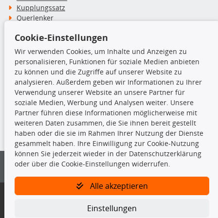
Kupplungssatz
Querlenker
Radlager
Cookie-Einstellungen
Stoßdämpfer
Wir verwenden Cookies, um Inhalte und Anzeigen zu
personalisieren, Funktionen für soziale Medien anbieten
TecDoc Inside
zu können und die Zugriffe auf unserer Website zu
analysieren. Außerdem geben wir Informationen zu Ihrer
Verwendung unserer Website an unsere Partner für
soziale Medien, Werbung und Analysen weiter. Unsere
Partner führen diese Informationen möglicherweise mit
Die hier angezeigten Daten insbesondere die gesamte Datenbank dürfen
weiteren Daten zusammen, die Sie ihnen bereit gestellt
nicht kopiert werden.
haben oder die sie im Rahmen Ihrer Nutzung der Dienste
gesammelt haben. Ihre Einwilligung zur Cookie-Nutzung
Es ist zu unterlassen, die Daten oder die gesamte Datenbank ohne
können Sie jederzeit wieder in der Datenschutzerklärung
vorherige Zustimmung von TecDoc zu vervielfältigen, zu verbreiten
oder über die Cookie-Einstellungen widerrufen.
und/oder diese Handlungen durch Dritte ausführen zu lassen. Ein
Zuwiderhandeln stellt eine Urheberrechtsverletzung dar und wird verfolgt.
Alle akzeptieren
Bitte prüfen Sie, ob das über unseren Onlineshop identifizierte Ersatzteil
auch tatsächlich dem gesuchten Ersatzteil entspricht.
Einstellungen
Gegebenenfalls sind ergänzende Informationen notwendig, um