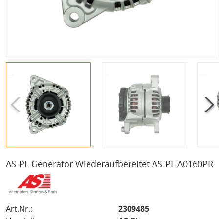
AS-PL Generator Wiederaufbereitet AS-PL A0160PR
Art.Nr.:
2309485