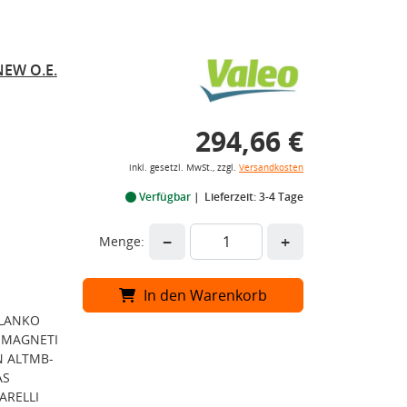
NEW O.E.
294,66 €
inkl. gesetzl. MwSt., zzgl.
Versandkosten
Verfügbar
Lieferzeit: 3-4 Tage
−
+
Menge:
In den Warenkorb
 ALANKO
, MAGNETI
N ALTMB-
AS
ARELLI