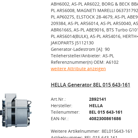
ABH6002, AS-PL AR6022, BORG & BECK BBA
PL ARS6008, MAGNETI MARELLI 063731792
PL AP6027S, ELSTOCK 28-4679, AS-PL ABE9
209384, AS-PL ARS6014, AS-PL ARS0040, AS
ABR6166S, AS-PL ABE9016, BTS Turbo G101
PL ARS6014(BULK), AS-PL ARS4016, HERT
JAKOPARTS J5112130
Generator-Ladestrom [A]: 90
Teilehersteller/Anbieter: AS-PL
Referenznummer(n) OEM: A6102
weitere Attribute anzeigen
HELLA Generator 8EL 015 643-161
Art.Nr.:
2892141
Hersteller:
HELLA
Teilenummer:
8EL 015 643-161
EAN-Nr.:
4082300861686
Weitere Artikelnummer: 8EL015643-161
Artikelnummer: 8EL 015 643-161