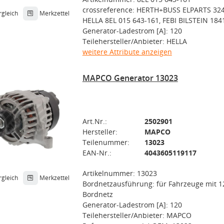
crossreference: HERTH+BUSS ELPARTS 32
rgleich
Merkzettel
HELLA 8EL 015 643-161, FEBI BILSTEIN 184
Generator-Ladestrom [A]: 120
Teilehersteller/Anbieter: HELLA
weitere Attribute anzeigen
MAPCO Generator 13023
Art.Nr.:
2502901
Hersteller:
MAPCO
Teilenummer:
13023
EAN-Nr.:
4043605119117
Artikelnummer: 13023
rgleich
Merkzettel
Bordnetzausführung: für Fahrzeuge mit 1
Bordnetz
Generator-Ladestrom [A]: 120
Teilehersteller/Anbieter: MAPCO