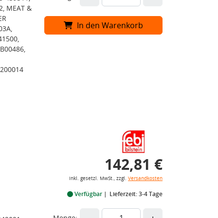
2, MEAT &
ER
In den Warenkorb
03A,
41500,
B00486,
 200014
142,81 €
inkl. gesetzl. MwSt., zzgl.
Versandkosten
Verfügbar
Lieferzeit: 3-4 Tage
Menge: