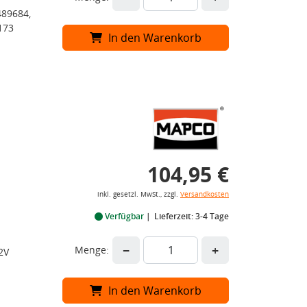
489684,
173
In den Warenkorb
104,95 €
inkl. gesetzl. MwSt., zzgl.
Versandkosten
Verfügbar
Lieferzeit: 3-4 Tage
−
+
Menge:
2V
In den Warenkorb