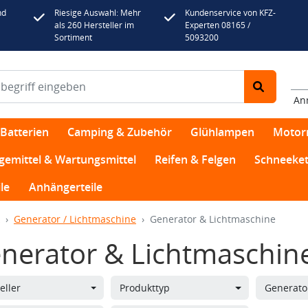
nd
Riesige Auswahl: Mehr
Kundenservice von KFZ-
als 260 Hersteller im
Experten 08165 /
Sortiment
5093200
An
Batterien
Camping & Zubehör
Glühlampen
Motor
egemittel & Wartungsmittel
Reifen & Felgen
Schneeket
le
Anhängerteile
Generator / Lichtmaschine
Generator & Lichtmaschine
nerator & Lichtmaschin
eller
Produkttyp