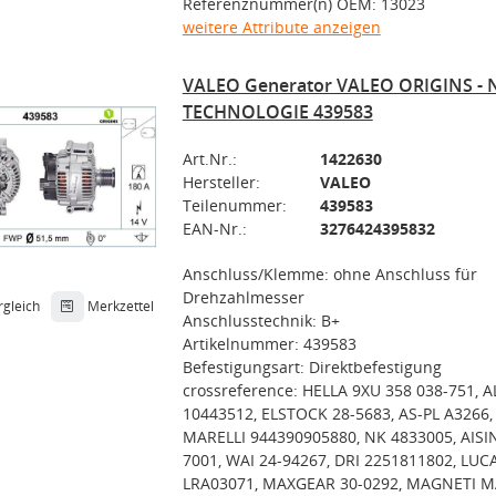
Referenznummer(n) OEM: 13023
weitere Attribute anzeigen
VALEO Generator VALEO ORIGINS - 
TECHNOLOGIE 439583
Art.Nr.:
1422630
Hersteller:
VALEO
Teilenummer:
439583
EAN-Nr.:
3276424395832
Anschluss/Klemme: ohne Anschluss für
Drehzahlmesser
rgleich
Merkzettel
Anschlusstechnik: B+
Artikelnummer: 439583
Befestigungsart: Direktbefestigung
crossreference: HELLA 9XU 358 038-751,
10443512, ELSTOCK 28-5683, AS-PL A3266
MARELLI 944390905880, NK 4833005, AISI
7001, WAI 24-94267, DRI 2251811802, LUC
LRA03071, MAXGEAR 30-0292, MAGNETI M