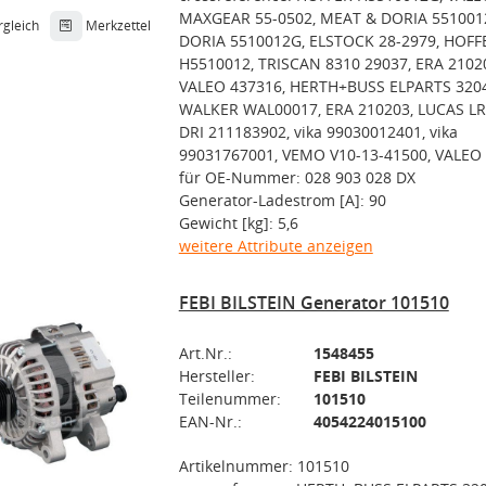
MAXGEAR 55-0502, MEAT & DORIA 551001
rgleich
Merkzettel
DORIA 5510012G, ELSTOCK 28-2979, HOFF
H5510012, TRISCAN 8310 29037, ERA 2102
VALEO 437316, HERTH+BUSS ELPARTS 320
WALKER WAL00017, ERA 210203, LUCAS LR
DRI 211183902, vika 99030012401, vika
99031767001, VEMO V10-13-41500, VALEO
für OE-Nummer: 028 903 028 DX
Generator-Ladestrom [A]: 90
Gewicht [kg]: 5,6
weitere Attribute anzeigen
FEBI BILSTEIN Generator 101510
Art.Nr.:
1548455
Hersteller:
FEBI BILSTEIN
Teilenummer:
101510
EAN-Nr.:
4054224015100
Artikelnummer: 101510