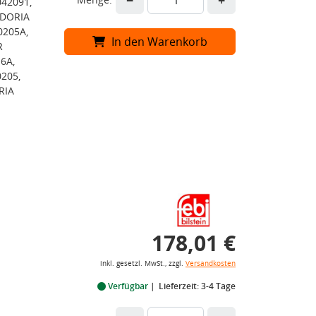
−
+
042091,
 DORIA
0205A,
In den Warenkorb
R
6A,
205,
RIA
178,01 €
inkl. gesetzl. MwSt., zzgl.
Versandkosten
Verfügbar
Lieferzeit: 3-4 Tage