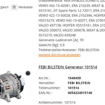
crossreference: HERTH+BUSS ELPARTS 32
VEMO V42-13-42081, ERA 210239, MEAT &
rgleich
Merkzettel
5515161, DT Spare Parts 12.72017, ERA 21
VEMO V22-13-50028, ERA 210239A, HOFFE
H5515219, VEMO V42-13-42071, ERA 21001
VALEO 437138, HOFFER H5515161, ERA 210
VALEO 200073, VALEO 200078, MEAT & DO
5515219, VALEO 439248
Generator-Ladestrom [A]: 70
Gewicht [kg]: 5,9
Teilehersteller/Anbieter: FEBI BILSTEIN
weitere Attribute anzeigen
FEBI BILSTEIN Generator 101514
Art.Nr.:
1548459
Hersteller:
FEBI BILSTEIN
Teilenummer:
101514
EAN-Nr.:
4054224015148
Artikelnummer: 101514