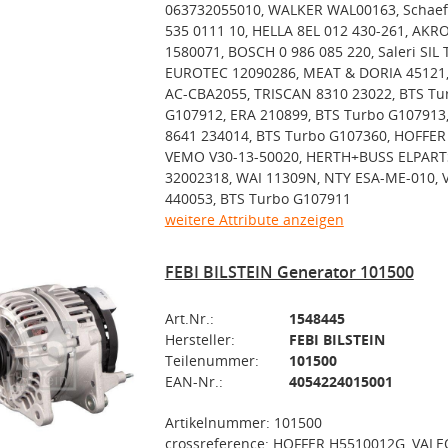
063732055010, WALKER WAL00163, Schaeff
535 0111 10, HELLA 8EL 012 430-261, AK
1580071, BOSCH 0 986 085 220, Saleri SIL 
EUROTEC 12090286, MEAT & DORIA 45121
AC-CBA2055, TRISCAN 8310 23022, BTS Tu
G107912, ERA 210899, BTS Turbo G107913
8641 234014, BTS Turbo G107360, HOFFER
VEMO V30-13-50020, HERTH+BUSS ELPART
32002318, WAI 11309N, NTY ESA-ME-010, 
440053, BTS Turbo G107911
weitere Attribute anzeigen
FEBI BILSTEIN Generator 101500
Art.Nr.:
1548445
Hersteller:
FEBI BILSTEIN
Teilenummer:
101500
EAN-Nr.:
4054224015001
Artikelnummer: 101500
crossreference: HOFFER H5510012G, VALE