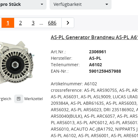
s
pro Stück
Verfügbarkeit
1
2
3
...
686
AS-PL Generator Brandneu AS-PL A6
Art.Nr.:
2306961
Hersteller:
AS-PL
Teilenummer:
A6102
EAN-Nr.:
5901259457988
Artikelnummer: A6102
crossreference: AS-PL ARS9075S, AS-PL AR
AS-PL AS6031, AS-PL ASL9009, LUCAS LRA0
rgleich
Merkzettel
209384A, AS-PL ABR6163S, AS-PL ARS6003,
ARS6032, AS-PL ARS6023, DRI 235186902, 
ARS0040(BULK), AS-PL ARC6057, AS-PL ARS
PL ARS6013, AS-PL APC6012, AS-PL ARS601
ARS6010, ACAUTO AC-JBA1792, NIPPARTS J
AS-PL A6102, AS-PL ARS6001, AS-PL ARE601