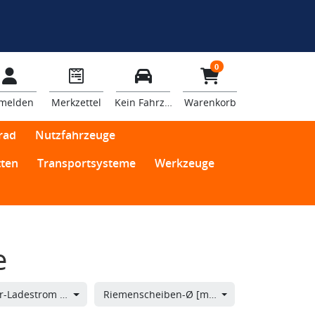
0
melden
Merkzettel
Kein Fahrzeug
Warenkorb
rad
Nutzfahrzeuge
ten
Transportsysteme
Werkzeuge
e
Generator-Ladestrom [A]
Riemenscheiben-Ø [mm]