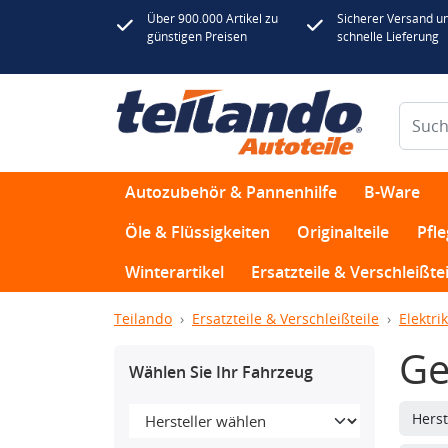
Über 900.000 Artikel zu
Sicherer Versand u
günstigen Preisen
schnelle Lieferung
Autozubehör & Pannenhilfe
B-Ware
Öle & Flüssigkeiten
Originalteile
Pfl
Winterartikel
Ersatzteile & Verschleißtei
Teilando
Ersatzteile & Verschleißteile
Elektrik
Ge
Wählen Sie Ihr Fahrzeug
Herst