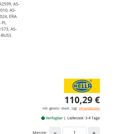
2599, AS-
010, AS-
024, ERA
-PL
573, AS-
H+BUSS
110,29 €
inkl. gesetzl. MwSt., zzgl.
Versandkosten
Verfügbar
Lieferzeit: 3-4 Tage
−
+
Menge: