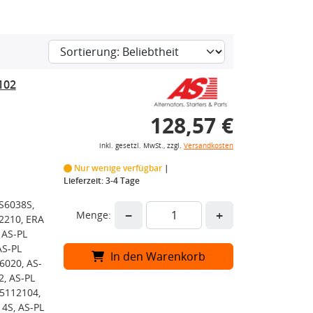
102
128,57 €
inkl. gesetzl. MwSt., zzgl.
Versandkosten
Nur wenige verfügbar
Lieferzeit: 3-4 Tage
S6038S,
−
+
Menge:
2210, ERA
 AS-PL
AS-PL
In den Warenkorb
6020, AS-
2, AS-PL
5112104,
4S, AS-PL