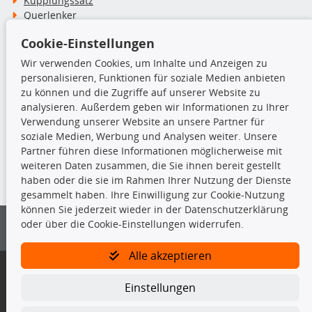
Kupplungssatz
Querlenker
Radlager
Cookie-Einstellungen
Stoßdämpfer
Wir verwenden Cookies, um Inhalte und Anzeigen zu
personalisieren, Funktionen für soziale Medien anbieten
TecDoc Inside
zu können und die Zugriffe auf unserer Website zu
analysieren. Außerdem geben wir Informationen zu Ihrer
Verwendung unserer Website an unsere Partner für
soziale Medien, Werbung und Analysen weiter. Unsere
Partner führen diese Informationen möglicherweise mit
Die hier angezeigten Daten insbesondere die gesamte Datenbank dürfen
weiteren Daten zusammen, die Sie ihnen bereit gestellt
nicht kopiert werden.
haben oder die sie im Rahmen Ihrer Nutzung der Dienste
gesammelt haben. Ihre Einwilligung zur Cookie-Nutzung
Es ist zu unterlassen, die Daten oder die gesamte Datenbank ohne
können Sie jederzeit wieder in der Datenschutzerklärung
vorherige Zustimmung von TecDoc zu vervielfältigen, zu verbreiten
oder über die Cookie-Einstellungen widerrufen.
und/oder diese Handlungen durch Dritte ausführen zu lassen. Ein
Zuwiderhandeln stellt eine Urheberrechtsverletzung dar und wird verfolgt.
Alle akzeptieren
Bitte prüfen Sie, ob das über unseren Onlineshop identifizierte Ersatzteil
auch tatsächlich dem gesuchten Ersatzteil entspricht.
Einstellungen
Gegebenenfalls sind ergänzende Informationen notwendig, um
sicherzustellen, dass das gewählte Ersatzteil auch in das gewünschte