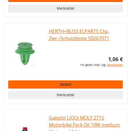
Merkzettel
HERTH+BUSS ELPARTS Clip,
Zier-/Schutzleiste 50267071
1,06 €
inkl. gesetzl. MwSt., zzgl.
Versandkosten
Details
Merkzettel
Gabelöl LIQUI MOLY 2715
Motorbike Fork Oil 10W medium