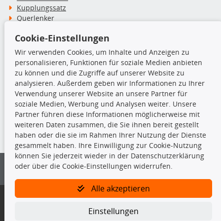
Kupplungssatz
Querlenker
Radlager
Cookie-Einstellungen
Stoßdämpfer
Wir verwenden Cookies, um Inhalte und Anzeigen zu
personalisieren, Funktionen für soziale Medien anbieten
TecDoc Inside
zu können und die Zugriffe auf unserer Website zu
analysieren. Außerdem geben wir Informationen zu Ihrer
Verwendung unserer Website an unsere Partner für
soziale Medien, Werbung und Analysen weiter. Unsere
Partner führen diese Informationen möglicherweise mit
Die hier angezeigten Daten insbesondere die gesamte Datenbank dürfen
weiteren Daten zusammen, die Sie ihnen bereit gestellt
nicht kopiert werden.
haben oder die sie im Rahmen Ihrer Nutzung der Dienste
gesammelt haben. Ihre Einwilligung zur Cookie-Nutzung
Es ist zu unterlassen, die Daten oder die gesamte Datenbank ohne
können Sie jederzeit wieder in der Datenschutzerklärung
vorherige Zustimmung von TecDoc zu vervielfältigen, zu verbreiten
oder über die Cookie-Einstellungen widerrufen.
und/oder diese Handlungen durch Dritte ausführen zu lassen. Ein
Zuwiderhandeln stellt eine Urheberrechtsverletzung dar und wird verfolgt.
Alle akzeptieren
Bitte prüfen Sie, ob das über unseren Onlineshop identifizierte Ersatzteil
auch tatsächlich dem gesuchten Ersatzteil entspricht.
Einstellungen
Gegebenenfalls sind ergänzende Informationen notwendig, um