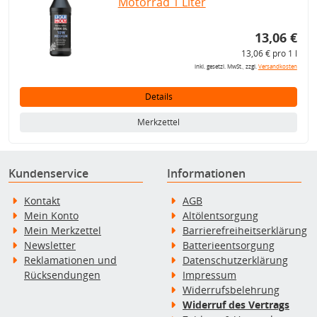
Motorrad 1 Liter
13,06 €
13,06 € pro 1 l
inkl. gesetzl. MwSt., zzgl.
Versandkosten
Details
Merkzettel
Kundenservice
Informationen
Kontakt
AGB
Mein Konto
Altölentsorgung
Mein Merkzettel
Barrierefreiheitserklärung
Newsletter
Batterieentsorgung
Reklamationen und
Datenschutzerklärung
Rücksendungen
Impressum
Widerrufsbelehrung
Widerruf des Vertrags