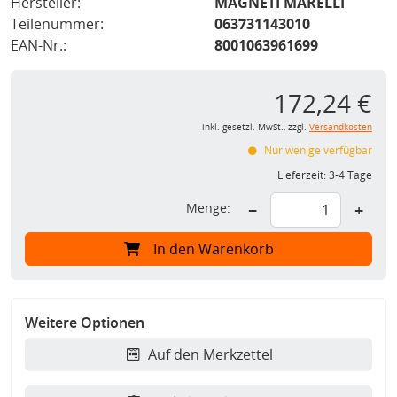
Hersteller:
MAGNETI MARELLI
Teilenummer:
063731143010
EAN-Nr.:
8001063961699
172,24 €
inkl. gesetzl. MwSt., zzgl.
Versandkosten
Nur wenige verfügbar
Lieferzeit:
3-4 Tage
Menge:
−
+
In den Warenkorb
Weitere Optionen
Auf den Merkzettel