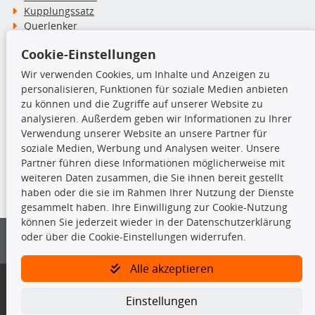
Kupplungssatz
Querlenker
Radlager
Cookie-Einstellungen
Stoßdämpfer
Wir verwenden Cookies, um Inhalte und Anzeigen zu
personalisieren, Funktionen für soziale Medien anbieten
TecDoc Inside
zu können und die Zugriffe auf unserer Website zu
analysieren. Außerdem geben wir Informationen zu Ihrer
Verwendung unserer Website an unsere Partner für
soziale Medien, Werbung und Analysen weiter. Unsere
Partner führen diese Informationen möglicherweise mit
Die hier angezeigten Daten insbesondere die gesamte Datenbank dürfen
weiteren Daten zusammen, die Sie ihnen bereit gestellt
nicht kopiert werden.
haben oder die sie im Rahmen Ihrer Nutzung der Dienste
gesammelt haben. Ihre Einwilligung zur Cookie-Nutzung
Es ist zu unterlassen, die Daten oder die gesamte Datenbank ohne
können Sie jederzeit wieder in der Datenschutzerklärung
vorherige Zustimmung von TecDoc zu vervielfältigen, zu verbreiten
oder über die Cookie-Einstellungen widerrufen.
und/oder diese Handlungen durch Dritte ausführen zu lassen. Ein
Zuwiderhandeln stellt eine Urheberrechtsverletzung dar und wird verfolgt.
Alle akzeptieren
Bitte prüfen Sie, ob das über unseren Onlineshop identifizierte Ersatzteil
auch tatsächlich dem gesuchten Ersatzteil entspricht.
Einstellungen
Gegebenenfalls sind ergänzende Informationen notwendig, um