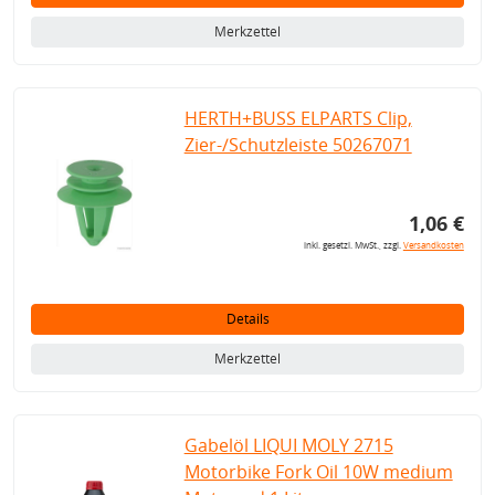
Merkzettel
HERTH+BUSS ELPARTS Clip,
Zier-/Schutzleiste 50267071
1,06 €
inkl. gesetzl. MwSt., zzgl.
Versandkosten
Details
Merkzettel
Gabelöl LIQUI MOLY 2715
Motorbike Fork Oil 10W medium