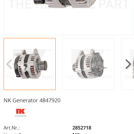
NK Generator 4847920
Art.Nr.:
2852718