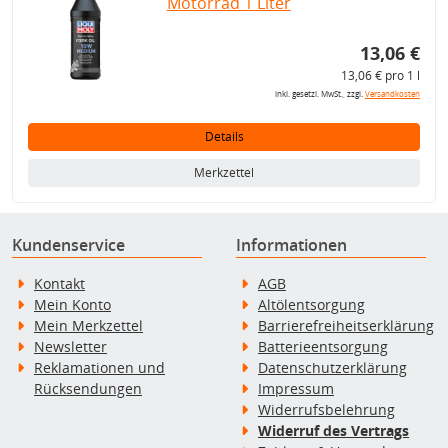
Motorrad 1 Liter
13,06 €
13,06 € pro 1 l
inkl. gesetzl. MwSt., zzgl.
Versandkosten
Details
Merkzettel
Kundenservice
Informationen
Kontakt
AGB
Mein Konto
Altölentsorgung
Mein Merkzettel
Barrierefreiheitserklärung
Newsletter
Batterieentsorgung
Reklamationen und
Datenschutzerklärung
Rücksendungen
Impressum
Widerrufsbelehrung
Widerruf des Vertrags