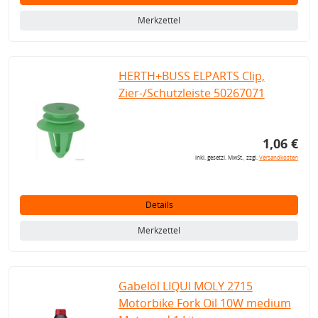
Merkzettel
HERTH+BUSS ELPARTS Clip,
Zier-/Schutzleiste 50267071
1,06 €
inkl. gesetzl. MwSt., zzgl.
Versandkosten
Details
Merkzettel
Gabelöl LIQUI MOLY 2715
Motorbike Fork Oil 10W medium