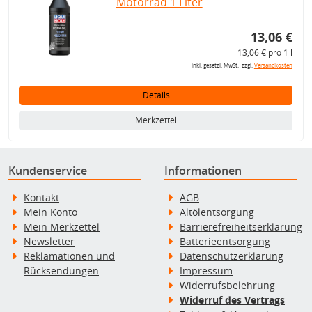
Motorrad 1 Liter
13,06 €
13,06 € pro 1 l
inkl. gesetzl. MwSt., zzgl.
Versandkosten
Details
Merkzettel
Kundenservice
Informationen
Kontakt
AGB
Mein Konto
Altölentsorgung
Mein Merkzettel
Barrierefreiheitserklärung
Newsletter
Batterieentsorgung
Reklamationen und
Datenschutzerklärung
Rücksendungen
Impressum
Widerrufsbelehrung
Widerruf des Vertrags