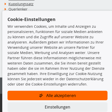
Kupplungssatz
Querlenker
Radlager
Cookie-Einstellungen
Stoßdämpfer
Wir verwenden Cookies, um Inhalte und Anzeigen zu
personalisieren, Funktionen für soziale Medien anbieten
TecDoc Inside
zu können und die Zugriffe auf unserer Website zu
analysieren. Außerdem geben wir Informationen zu Ihrer
Verwendung unserer Website an unsere Partner für
soziale Medien, Werbung und Analysen weiter. Unsere
Partner führen diese Informationen möglicherweise mit
Die hier angezeigten Daten insbesondere die gesamte Datenbank dürfen
weiteren Daten zusammen, die Sie ihnen bereit gestellt
nicht kopiert werden.
haben oder die sie im Rahmen Ihrer Nutzung der Dienste
gesammelt haben. Ihre Einwilligung zur Cookie-Nutzung
Es ist zu unterlassen, die Daten oder die gesamte Datenbank ohne
können Sie jederzeit wieder in der Datenschutzerklärung
vorherige Zustimmung von TecDoc zu vervielfältigen, zu verbreiten
oder über die Cookie-Einstellungen widerrufen.
und/oder diese Handlungen durch Dritte ausführen zu lassen. Ein
Zuwiderhandeln stellt eine Urheberrechtsverletzung dar und wird verfolgt.
Alle akzeptieren
Bitte prüfen Sie, ob das über unseren Onlineshop identifizierte Ersatzteil
auch tatsächlich dem gesuchten Ersatzteil entspricht.
Einstellungen
Gegebenenfalls sind ergänzende Informationen notwendig, um