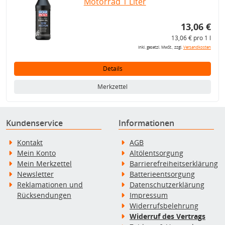
Motorrad 1 Liter
13,06 €
13,06 € pro 1 l
inkl. gesetzl. MwSt., zzgl.
Versandkosten
Details
Merkzettel
Kundenservice
Informationen
Kontakt
AGB
Mein Konto
Altölentsorgung
Mein Merkzettel
Barrierefreiheitserklärung
Newsletter
Batterieentsorgung
Reklamationen und
Datenschutzerklärung
Rücksendungen
Impressum
Widerrufsbelehrung
Widerruf des Vertrags