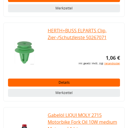
Merkzettel
HERTH+BUSS ELPARTS Clip,
Zier-/Schutzleiste 50267071
1,06 €
inkl. gesetzl. MwSt., zzgl.
Versandkosten
Details
Merkzettel
Gabelöl LIQUI MOLY 2715
Motorbike Fork Oil 10W medium