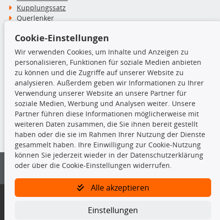
Kupplungssatz
Querlenker
Radlager
Cookie-Einstellungen
Stoßdämpfer
Wir verwenden Cookies, um Inhalte und Anzeigen zu
personalisieren, Funktionen für soziale Medien anbieten
TecDoc Inside
zu können und die Zugriffe auf unserer Website zu
analysieren. Außerdem geben wir Informationen zu Ihrer
Verwendung unserer Website an unsere Partner für
soziale Medien, Werbung und Analysen weiter. Unsere
Partner führen diese Informationen möglicherweise mit
Die hier angezeigten Daten insbesondere die gesamte Datenbank dürfen
weiteren Daten zusammen, die Sie ihnen bereit gestellt
nicht kopiert werden.
haben oder die sie im Rahmen Ihrer Nutzung der Dienste
gesammelt haben. Ihre Einwilligung zur Cookie-Nutzung
Es ist zu unterlassen, die Daten oder die gesamte Datenbank ohne
können Sie jederzeit wieder in der Datenschutzerklärung
vorherige Zustimmung von TecDoc zu vervielfältigen, zu verbreiten
oder über die Cookie-Einstellungen widerrufen.
und/oder diese Handlungen durch Dritte ausführen zu lassen. Ein
Zuwiderhandeln stellt eine Urheberrechtsverletzung dar und wird verfolgt.
Alle akzeptieren
Bitte prüfen Sie, ob das über unseren Onlineshop identifizierte Ersatzteil
auch tatsächlich dem gesuchten Ersatzteil entspricht.
Einstellungen
Gegebenenfalls sind ergänzende Informationen notwendig, um