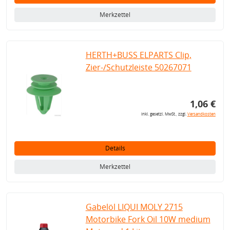
Merkzettel
HERTH+BUSS ELPARTS Clip,
Zier-/Schutzleiste 50267071
1,06 €
inkl. gesetzl. MwSt., zzgl.
Versandkosten
Details
Merkzettel
Gabelöl LIQUI MOLY 2715
Motorbike Fork Oil 10W medium