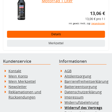
Motorrad 1 Liter
13,06 €
13,06 € pro 1 l
inkl. gesetzl. MwSt., zzgl.
Versandkosten
Details
Merkzettel
Kundenservice
Informationen
Kontakt
AGB
Mein Konto
Altölentsorgung
Mein Merkzettel
Barrierefreiheitserklärung
Newsletter
Batterieentsorgung
Reklamationen und
Datenschutzerklärung
Rücksendungen
Impressum
Widerrufsbelehrung
Widerruf des Vertrags