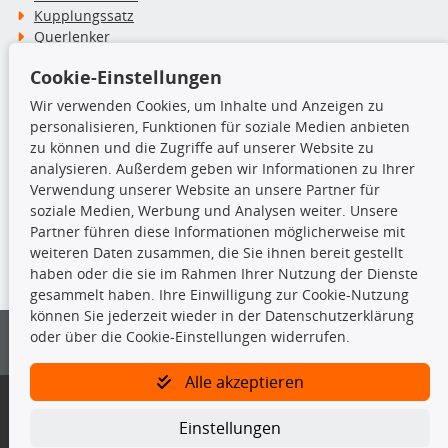
Kupplungssatz
Querlenker
Radlager
Cookie-Einstellungen
Stoßdämpfer
Wir verwenden Cookies, um Inhalte und Anzeigen zu
personalisieren, Funktionen für soziale Medien anbieten
TecDoc Inside
zu können und die Zugriffe auf unserer Website zu
analysieren. Außerdem geben wir Informationen zu Ihrer
Verwendung unserer Website an unsere Partner für
soziale Medien, Werbung und Analysen weiter. Unsere
Partner führen diese Informationen möglicherweise mit
Die hier angezeigten Daten insbesondere die gesamte Datenbank dürfen
weiteren Daten zusammen, die Sie ihnen bereit gestellt
nicht kopiert werden.
haben oder die sie im Rahmen Ihrer Nutzung der Dienste
gesammelt haben. Ihre Einwilligung zur Cookie-Nutzung
Es ist zu unterlassen, die Daten oder die gesamte Datenbank ohne
können Sie jederzeit wieder in der Datenschutzerklärung
vorherige Zustimmung von TecDoc zu vervielfältigen, zu verbreiten
oder über die Cookie-Einstellungen widerrufen.
und/oder diese Handlungen durch Dritte ausführen zu lassen. Ein
Zuwiderhandeln stellt eine Urheberrechtsverletzung dar und wird verfolgt.
Alle akzeptieren
Bitte prüfen Sie, ob das über unseren Onlineshop identifizierte Ersatzteil
auch tatsächlich dem gesuchten Ersatzteil entspricht.
Einstellungen
Gegebenenfalls sind ergänzende Informationen notwendig, um