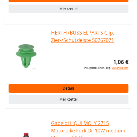
Merkzettel
HERTH+BUSS ELPARTS Clip,
Zier-/Schutzleiste 50267071
1,06 €
inkl. gesetzl. MwSt., zzgl.
Versandkosten
Details
Merkzettel
Gabelöl LIQUI MOLY 2715
Motorbike Fork Oil 10W medium