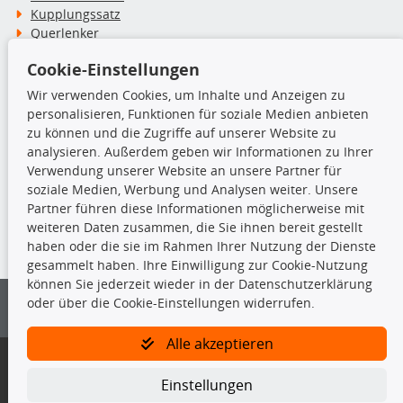
Kupplungssatz
Querlenker
Radlager
Cookie-Einstellungen
Stoßdämpfer
Wir verwenden Cookies, um Inhalte und Anzeigen zu
personalisieren, Funktionen für soziale Medien anbieten
TecDoc Inside
zu können und die Zugriffe auf unserer Website zu
analysieren. Außerdem geben wir Informationen zu Ihrer
Verwendung unserer Website an unsere Partner für
soziale Medien, Werbung und Analysen weiter. Unsere
Partner führen diese Informationen möglicherweise mit
Die hier angezeigten Daten insbesondere die gesamte Datenbank dürfen
weiteren Daten zusammen, die Sie ihnen bereit gestellt
nicht kopiert werden.
haben oder die sie im Rahmen Ihrer Nutzung der Dienste
gesammelt haben. Ihre Einwilligung zur Cookie-Nutzung
Es ist zu unterlassen, die Daten oder die gesamte Datenbank ohne
können Sie jederzeit wieder in der Datenschutzerklärung
vorherige Zustimmung von TecDoc zu vervielfältigen, zu verbreiten
oder über die Cookie-Einstellungen widerrufen.
und/oder diese Handlungen durch Dritte ausführen zu lassen. Ein
Zuwiderhandeln stellt eine Urheberrechtsverletzung dar und wird verfolgt.
Alle akzeptieren
Bitte prüfen Sie, ob das über unseren Onlineshop identifizierte Ersatzteil
auch tatsächlich dem gesuchten Ersatzteil entspricht.
Einstellungen
Gegebenenfalls sind ergänzende Informationen notwendig, um