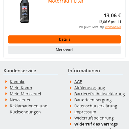
Motorrad 1 Liter
13,06 €
13,06 € pro 1 l
inkl. gesetzl. MwSt., zzgl.
Versandkosten
Details
Merkzettel
Kundenservice
Informationen
Kontakt
AGB
Mein Konto
Altölentsorgung
Mein Merkzettel
Barrierefreiheitserklärung
Newsletter
Batterieentsorgung
Reklamationen und
Datenschutzerklärung
Rücksendungen
Impressum
Widerrufsbelehrung
Widerruf des Vertrags