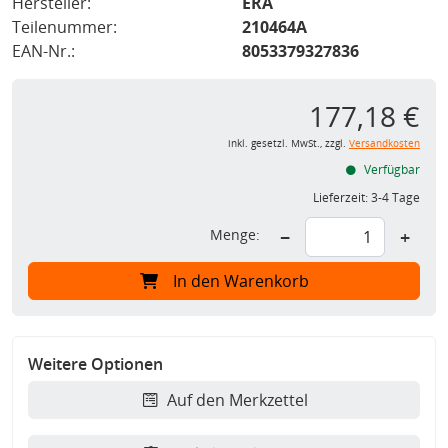
Hersteller:
ERA
Teilenummer:
210464A
EAN-Nr.:
8053379327836
177,18 €
inkl. gesetzl. MwSt., zzgl.
Versandkosten
Verfügbar
Lieferzeit:
3-4 Tage
Menge:
−
+
In den Warenkorb
Weitere Optionen
Auf den Merkzettel