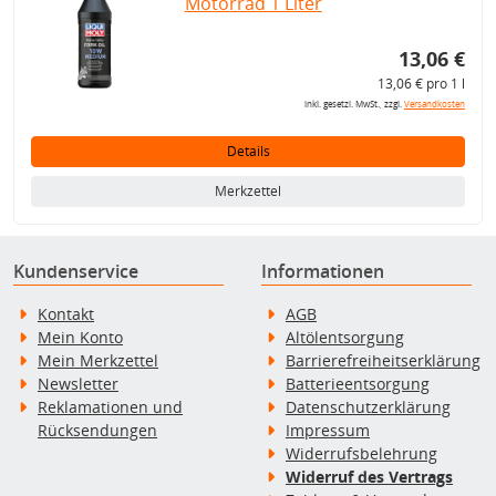
Motorrad 1 Liter
13,06 €
13,06 € pro 1 l
inkl. gesetzl. MwSt., zzgl.
Versandkosten
Details
Merkzettel
Kundenservice
Informationen
Kontakt
AGB
Mein Konto
Altölentsorgung
Mein Merkzettel
Barrierefreiheitserklärung
Newsletter
Batterieentsorgung
Reklamationen und
Datenschutzerklärung
Rücksendungen
Impressum
Widerrufsbelehrung
Widerruf des Vertrags