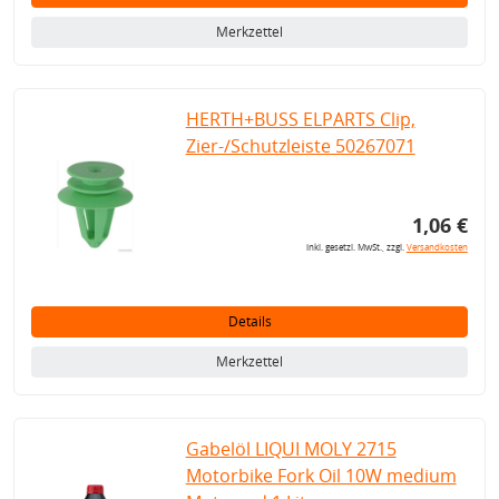
Merkzettel
HERTH+BUSS ELPARTS Clip,
Zier-/Schutzleiste 50267071
1,06 €
inkl. gesetzl. MwSt., zzgl.
Versandkosten
Details
Merkzettel
Gabelöl LIQUI MOLY 2715
Motorbike Fork Oil 10W medium