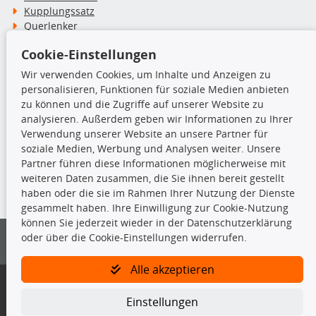
Kupplungssatz
Querlenker
Radlager
Cookie-Einstellungen
Stoßdämpfer
Wir verwenden Cookies, um Inhalte und Anzeigen zu
personalisieren, Funktionen für soziale Medien anbieten
TecDoc Inside
zu können und die Zugriffe auf unserer Website zu
analysieren. Außerdem geben wir Informationen zu Ihrer
Verwendung unserer Website an unsere Partner für
soziale Medien, Werbung und Analysen weiter. Unsere
Partner führen diese Informationen möglicherweise mit
Die hier angezeigten Daten insbesondere die gesamte Datenbank dürfen
weiteren Daten zusammen, die Sie ihnen bereit gestellt
nicht kopiert werden.
haben oder die sie im Rahmen Ihrer Nutzung der Dienste
gesammelt haben. Ihre Einwilligung zur Cookie-Nutzung
Es ist zu unterlassen, die Daten oder die gesamte Datenbank ohne
können Sie jederzeit wieder in der Datenschutzerklärung
vorherige Zustimmung von TecDoc zu vervielfältigen, zu verbreiten
oder über die Cookie-Einstellungen widerrufen.
und/oder diese Handlungen durch Dritte ausführen zu lassen. Ein
Zuwiderhandeln stellt eine Urheberrechtsverletzung dar und wird verfolgt.
Alle akzeptieren
Bitte prüfen Sie, ob das über unseren Onlineshop identifizierte Ersatzteil
auch tatsächlich dem gesuchten Ersatzteil entspricht.
Einstellungen
Gegebenenfalls sind ergänzende Informationen notwendig, um