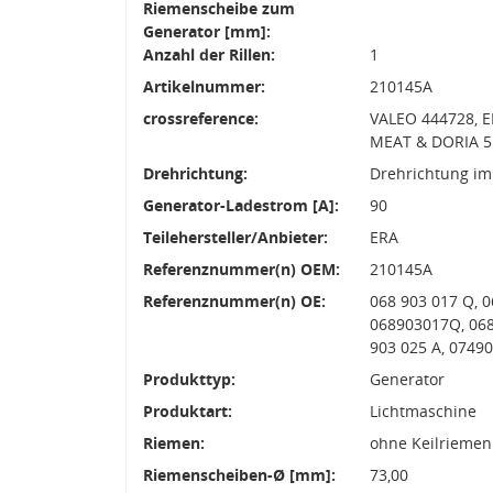
Riemenscheibe zum
Generator [mm]:
Anzahl der Rillen:
1
Artikelnummer:
210145A
crossreference:
VALEO 444728, E
MEAT & DORIA 5
Drehrichtung:
Drehrichtung im
Generator-Ladestrom [A]:
90
Teilehersteller/Anbieter:
ERA
Referenznummer(n) OEM:
210145A
Referenznummer(n) OE:
068 903 017 Q, 0
068903017Q, 068
903 025 A, 0749
Produkttyp:
Generator
Produktart:
Lichtmaschine
Riemen:
ohne Keilriemen
Riemenscheiben-Ø [mm]:
73,00