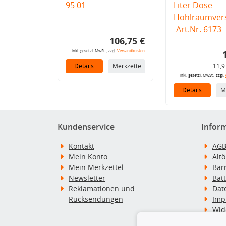
95 01
Liter Dose -
Hohlraumvers
-Art.Nr. 6173
106,75 €
inkl. gesetzl. MwSt., zzgl.
Versandkosten
Details
Merkzettel
11,9
inkl. gesetzl. MwSt., zzgl.
Details
M
Kundenservice
Infor
Kontakt
AG
Mein Konto
Alt
Mein Merkzettel
Bar
Newsletter
Bat
Reklamationen und
Dat
Rücksendungen
Imp
Wid
Wid