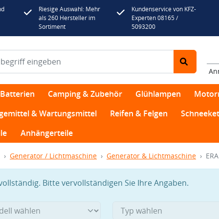
nd
Riesige Auswahl: Mehr
Kundenservice von KFZ-
als 260 Hersteller im
Experten 08165 /
Sortiment
5093200
An
Batterien
Camping & Zubehör
Glühlampen
Motor
egemittel & Wartungsmittel
Reifen & Felgen
Schneeket
le
Anhängerteile
Generator / Lichtmaschine
Generator & Lichtmaschine
ERA
llständig. Bitte vervollständigen Sie Ihre Angaben.