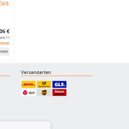
Fork
06 €
pro 1 l
ndkosten
ettel
Versandarten