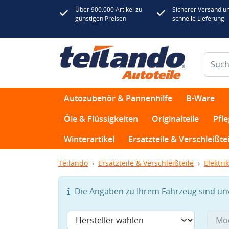
Über 900.000 Artikel zu
Sicherer Versand u
günstigen Preisen
schnelle Lieferung
Autozubehör & Pannenhilfe
B-Ware
Öle & Flüssigkeiten
Originalteile
Pfl
Winterartikel
Ersatzteile & Verschleißtei
Teilando
Ersatzteile & Verschleißteile
Elektrik
Die Angaben zu Ihrem Fahrzeug sind unvo