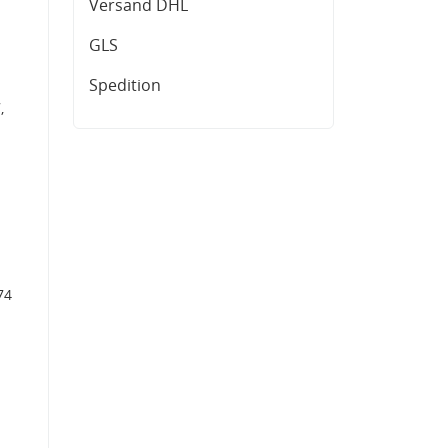
Versand DHL
GLS
Spedition
,
74