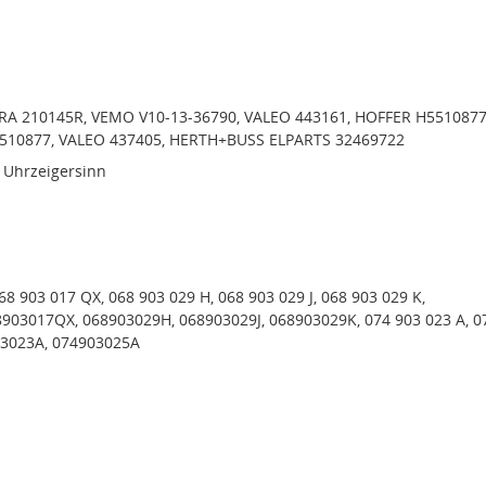
RA 210145R, VEMO V10-13-36790, VALEO 443161, HOFFER H5510877
510877, VALEO 437405, HERTH+BUSS ELPARTS 32469722
 Uhrzeigersinn
68 903 017 QX, 068 903 029 H, 068 903 029 J, 068 903 029 K,
903017QX, 068903029H, 068903029J, 068903029K, 074 903 023 A, 0
03023A, 074903025A