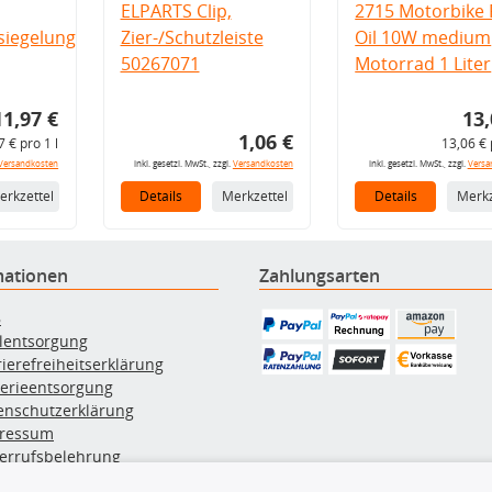
ELPARTS Clip,
2715 Motorbike 
iegelung
Zier-/Schutzleiste
Oil 10W medium
50267071
Motorrad 1 Liter
11,97 €
13,
1,06 €
7 € pro 1 l
13,06 € 
Versandkosten
inkl. gesetzl. MwSt., zzgl.
Versandkosten
inkl. gesetzl. MwSt., zzgl.
Versa
erkzettel
Details
Merkzettel
Details
Merkz
mationen
Zahlungsarten
B
ölentsorgung
rierefreiheitserklärung
terieentsorgung
enschutzerklärung
ressum
errufsbelehrung
erruf des Vertrags