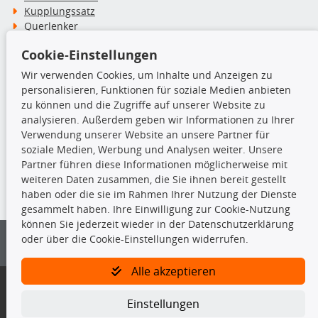
Kupplungssatz
Querlenker
Radlager
Cookie-Einstellungen
Stoßdämpfer
Wir verwenden Cookies, um Inhalte und Anzeigen zu
personalisieren, Funktionen für soziale Medien anbieten
TecDoc Inside
zu können und die Zugriffe auf unserer Website zu
analysieren. Außerdem geben wir Informationen zu Ihrer
Verwendung unserer Website an unsere Partner für
soziale Medien, Werbung und Analysen weiter. Unsere
Partner führen diese Informationen möglicherweise mit
Die hier angezeigten Daten insbesondere die gesamte Datenbank dürfen
weiteren Daten zusammen, die Sie ihnen bereit gestellt
nicht kopiert werden.
haben oder die sie im Rahmen Ihrer Nutzung der Dienste
gesammelt haben. Ihre Einwilligung zur Cookie-Nutzung
Es ist zu unterlassen, die Daten oder die gesamte Datenbank ohne
können Sie jederzeit wieder in der Datenschutzerklärung
vorherige Zustimmung von TecDoc zu vervielfältigen, zu verbreiten
oder über die Cookie-Einstellungen widerrufen.
und/oder diese Handlungen durch Dritte ausführen zu lassen. Ein
Zuwiderhandeln stellt eine Urheberrechtsverletzung dar und wird verfolgt.
Alle akzeptieren
Bitte prüfen Sie, ob das über unseren Onlineshop identifizierte Ersatzteil
auch tatsächlich dem gesuchten Ersatzteil entspricht.
Einstellungen
Gegebenenfalls sind ergänzende Informationen notwendig, um