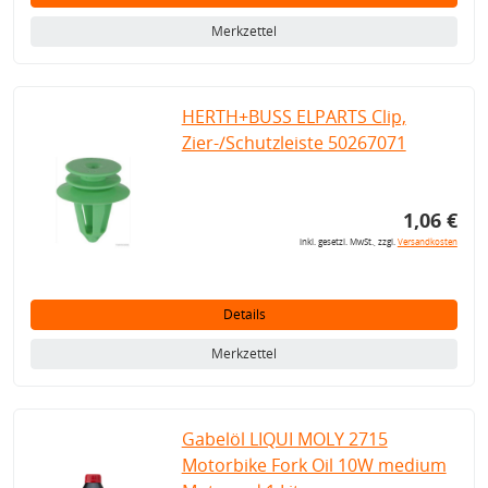
Merkzettel
HERTH+BUSS ELPARTS Clip,
Zier-/Schutzleiste 50267071
1,06 €
inkl. gesetzl. MwSt., zzgl.
Versandkosten
Details
Merkzettel
Gabelöl LIQUI MOLY 2715
Motorbike Fork Oil 10W medium