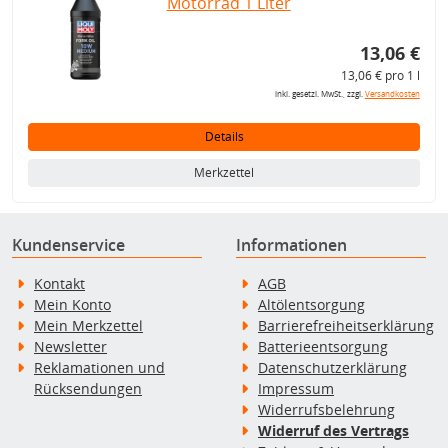
Motorrad 1 Liter
13,06 €
13,06 € pro 1 l
inkl. gesetzl. MwSt., zzgl.
Versandkosten
Details
Merkzettel
Kundenservice
Informationen
Kontakt
AGB
Mein Konto
Altölentsorgung
Mein Merkzettel
Barrierefreiheitserklärung
Newsletter
Batterieentsorgung
Reklamationen und
Datenschutzerklärung
Rücksendungen
Impressum
Widerrufsbelehrung
Widerruf des Vertrags