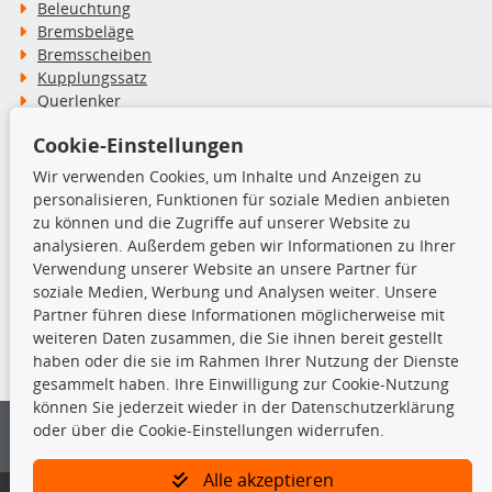
Beleuchtung
Bremsbeläge
Bremsscheiben
Kupplungssatz
Querlenker
Radlager
Cookie-Einstellungen
Stoßdämpfer
Wir verwenden Cookies, um Inhalte und Anzeigen zu
personalisieren, Funktionen für soziale Medien anbieten
TecDoc Inside
zu können und die Zugriffe auf unserer Website zu
analysieren. Außerdem geben wir Informationen zu Ihrer
Verwendung unserer Website an unsere Partner für
soziale Medien, Werbung und Analysen weiter. Unsere
Partner führen diese Informationen möglicherweise mit
Die hier angezeigten Daten insbesondere die gesamte Datenbank dürfen
weiteren Daten zusammen, die Sie ihnen bereit gestellt
nicht kopiert werden.
haben oder die sie im Rahmen Ihrer Nutzung der Dienste
gesammelt haben. Ihre Einwilligung zur Cookie-Nutzung
Es ist zu unterlassen, die Daten oder die gesamte Datenbank ohne
können Sie jederzeit wieder in der Datenschutzerklärung
vorherige Zustimmung von TecDoc zu vervielfältigen, zu verbreiten
oder über die Cookie-Einstellungen widerrufen.
und/oder diese Handlungen durch Dritte ausführen zu lassen. Ein
Zuwiderhandeln stellt eine Urheberrechtsverletzung dar und wird verfolgt.
Alle akzeptieren
Bitte prüfen Sie, ob das über unseren Onlineshop identifizierte Ersatzteil