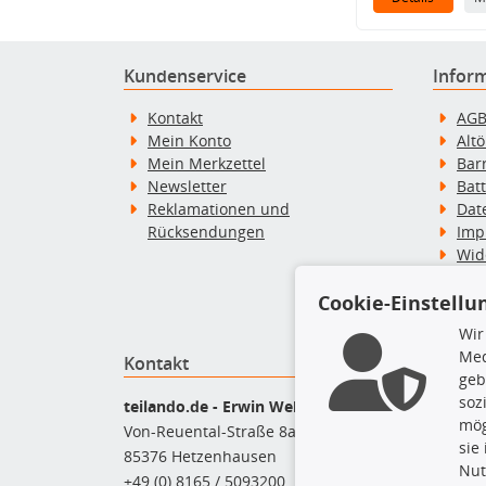
Kundenservice
Infor
Kontakt
AG
Mein Konto
Alt
Mein Merkzettel
Bar
Newsletter
Bat
Reklamationen und
Dat
Rücksendungen
Imp
Wid
Wid
Zah
Cookie-Einstellu
Wir
Med
Kontakt
Top P
geb
soz
Bel
teilando.de - Erwin Weber GmbH
mög
Bre
Von-Reuental-Straße 8a
sie
Bre
85376 Hetzenhausen
Nut
Kup
+49 (0) 8165 / 5093200