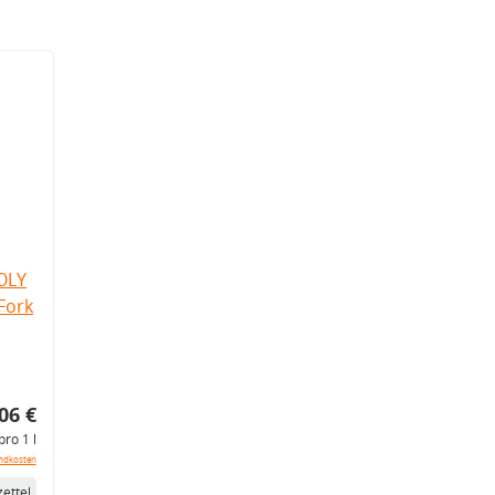
OLY
Fork
06 €
pro 1 l
ndkosten
ettel