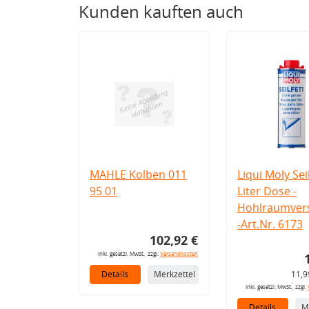
Kunden kauften auch
MAHLE Kolben 011
Liqui Moly Seil
95 01
Liter Dose -
Hohlraumvers
-Art.Nr. 6173
102,92 €
inkl. gesetzl. MwSt., zzgl.
Versandkosten
Details
Merkzettel
11,9
inkl. gesetzl. MwSt., zzgl.
Details
M