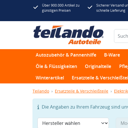
Über 900.000 Artikel zu
Sicherer Versand u
günstigen Preisen
schnelle Lieferung
Autozubehör & Pannenhilfe
B-Ware
Öle & Flüssigkeiten
Originalteile
Pfl
Winterartikel
Ersatzteile & Verschleißtei
Teilando
Ersatzteile & Verschleißteile
Elektrik
Die Angaben zu Ihrem Fahrzeug sind unvo