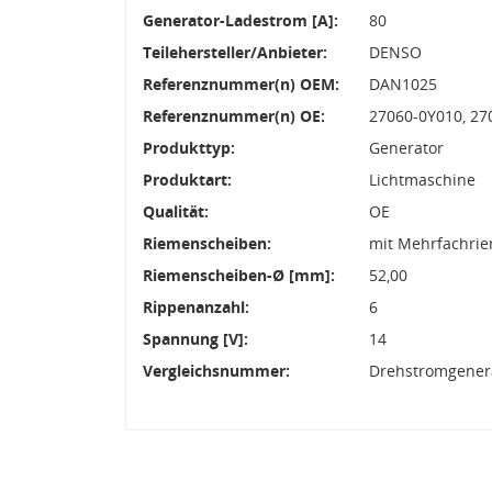
Generator-Ladestrom [A]:
80
Teilehersteller/Anbieter:
DENSO
Referenznummer(n) OEM:
DAN1025
Referenznummer(n) OE:
27060-0Y010, 27
Produkttyp:
Generator
Produktart:
Lichtmaschine
Qualität:
OE
Riemenscheiben:
mit Mehrfachri
Riemenscheiben-Ø [mm]:
52,00
Rippenanzahl:
6
Spannung [V]:
14
Vergleichsnummer:
Drehstromgenera