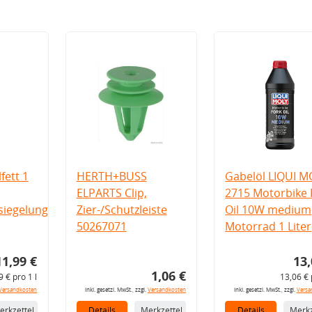
fett 1
HERTH+BUSS
Gabelöl LIQUI M
ELPARTS Clip,
2715 Motorbike 
iegelung
Zier-/Schutzleiste
Oil 10W medium
50267071
Motorrad 1 Liter
11,99 €
13,
1,06 €
9 € pro 1 l
13,06 € 
Versandkosten
inkl. gesetzl. MwSt., zzgl.
Versandkosten
inkl. gesetzl. MwSt., zzgl.
Versa
erkzettel
Details
Merkzettel
Details
Merkz