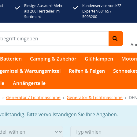
nd
Riesige Auswahl: Mehr
Kundenservice von KFZ-
als 260 Hersteller im
Experten 08165 /
Sortiment
5093200
An
Batterien
Camping & Zubehör
Glühlampen
Motor
egemittel & Wartungsmittel
Reifen & Felgen
Schneeket
le
Anhängerteile
Generator / Lichtmaschine
Generator & Lichtmaschine
DEN
llständig. Bitte vervollständigen Sie Ihre Angaben.