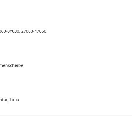
060-0Y030, 27060-47050
emenscheibe
tor, Lima