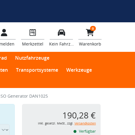
0
melden
Merkzettel
Kein Fahrzeug
Warenkorb
rad
Nutzfahrzeuge
ten
Transportsysteme
Werkzeuge
SO Generator DAN1025
190,28 €
inkl. gesetzl. MwSt., zzgl.
Versandkosten
Verfügbar