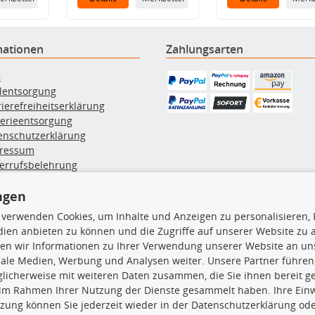
mationen
Zahlungsarten
B
ölentsorgung
rierefreiheitserklärung
terieentsorgung
enschutzerklärung
ressum
errufsbelehrung
erruf des Vertrags
lung & Versand
ngen
 verwenden Cookies, um Inhalte und Anzeigen zu personalisieren, 
ien anbieten zu können und die Zugriffe auf unserer Website zu
rodukte
TecDoc Inside
en wir Informationen zu Ihrer Verwendung unserer Website an uns
iale Medien, Werbung und Analysen weiter. Unsere Partner führen
euchtung
licherweise mit weiteren Daten zusammen, die Sie ihnen bereit ge
msbeläge
 im Rahmen Ihrer Nutzung der Dienste gesammelt haben. Ihre Einwi
msscheiben
zung können Sie jederzeit wieder in der Datenschutzerklärung ode
plungssatz
Die hier angezeigten Daten insbesond