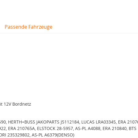
Passende Fahrzeuge
it 12V Bordnetz
90, HERTH+BUSS JAKOPARTS J5112184, LUCAS LRA03345, ERA 2107
2, ERA 210765A, ELSTOCK 28-5957, AS-PL A4088, ERA 210840, BTS
DRI 235329802, AS-PL A6379(DENSO)