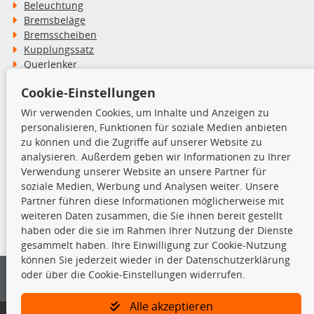
Beleuchtung
Bremsbeläge
Bremsscheiben
Kupplungssatz
Querlenker
Radlager
Cookie-Einstellungen
Stoßdämpfer
Wir verwenden Cookies, um Inhalte und Anzeigen zu
personalisieren, Funktionen für soziale Medien anbieten
TecDoc Inside
zu können und die Zugriffe auf unserer Website zu
analysieren. Außerdem geben wir Informationen zu Ihrer
Verwendung unserer Website an unsere Partner für
soziale Medien, Werbung und Analysen weiter. Unsere
Partner führen diese Informationen möglicherweise mit
Die hier angezeigten Daten insbesondere die gesamte Datenbank dürfen
weiteren Daten zusammen, die Sie ihnen bereit gestellt
nicht kopiert werden.
haben oder die sie im Rahmen Ihrer Nutzung der Dienste
gesammelt haben. Ihre Einwilligung zur Cookie-Nutzung
Es ist zu unterlassen, die Daten oder die gesamte Datenbank ohne
können Sie jederzeit wieder in der Datenschutzerklärung
vorherige Zustimmung von TecDoc zu vervielfältigen, zu verbreiten
oder über die Cookie-Einstellungen widerrufen.
und/oder diese Handlungen durch Dritte ausführen zu lassen. Ein
Zuwiderhandeln stellt eine Urheberrechtsverletzung dar und wird verfolgt.
Alle akzeptieren
Bitte prüfen Sie, ob das über unseren Onlineshop identifizierte Ersatzteil