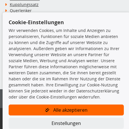
Kupplungssatz
Querlenker
Radlager
Cookie-Einstellungen
Stoßdämpfer
Wir verwenden Cookies, um Inhalte und Anzeigen zu
personalisieren, Funktionen für soziale Medien anbieten
TecDoc Inside
zu können und die Zugriffe auf unserer Website zu
analysieren. Außerdem geben wir Informationen zu Ihrer
Verwendung unserer Website an unsere Partner für
soziale Medien, Werbung und Analysen weiter. Unsere
Partner führen diese Informationen möglicherweise mit
Die hier angezeigten Daten insbesondere die gesamte Datenbank dürfen
weiteren Daten zusammen, die Sie ihnen bereit gestellt
nicht kopiert werden.
haben oder die sie im Rahmen Ihrer Nutzung der Dienste
gesammelt haben. Ihre Einwilligung zur Cookie-Nutzung
Es ist zu unterlassen, die Daten oder die gesamte Datenbank ohne
können Sie jederzeit wieder in der Datenschutzerklärung
vorherige Zustimmung von TecDoc zu vervielfältigen, zu verbreiten
oder über die Cookie-Einstellungen widerrufen.
und/oder diese Handlungen durch Dritte ausführen zu lassen. Ein
Zuwiderhandeln stellt eine Urheberrechtsverletzung dar und wird verfolgt.
Alle akzeptieren
Bitte prüfen Sie, ob das über unseren Onlineshop identifizierte Ersatzteil
auch tatsächlich dem gesuchten Ersatzteil entspricht.
Einstellungen
Gegebenenfalls sind ergänzende Informationen notwendig, um