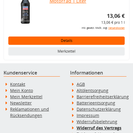
Motorrad 1 Liter
13,06 €
13,06 € pro 1 l
inkl. gesetzl. MwSt., zzgl.
Versandkosten
Details
Merkzettel
Kundenservice
Informationen
Kontakt
AGB
Mein Konto
Altölentsorgung
Mein Merkzettel
Barrierefreiheitserklärung
Newsletter
Batterieentsorgung
Reklamationen und
Datenschutzerklärung
Rücksendungen
Impressum
Widerrufsbelehrung
Widerruf des Vertrags