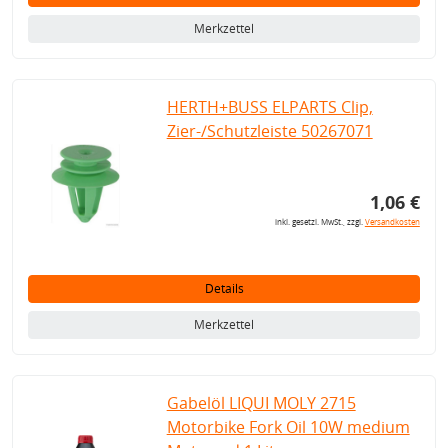
Merkzettel
HERTH+BUSS ELPARTS Clip,
Zier-/Schutzleiste 50267071
1,06 €
inkl. gesetzl. MwSt., zzgl.
Versandkosten
Details
Merkzettel
Gabelöl LIQUI MOLY 2715
Motorbike Fork Oil 10W medium