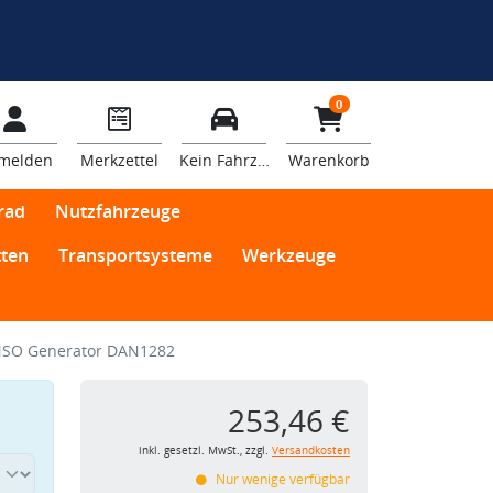
0
melden
Merkzettel
Kein Fahrzeug
Warenkorb
rad
Nutzfahrzeuge
ten
Transportsysteme
Werkzeuge
SO Generator DAN1282
253,46 €
inkl. gesetzl. MwSt., zzgl.
Versandkosten
Nur wenige verfügbar