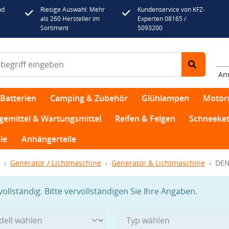
nd
Riesige Auswahl: Mehr
Kundenservice von KFZ-
als 260 Hersteller im
Experten 08165 /
Sortiment
5093200
An
Batterien
Camping & Zubehör
Glühlampen
Motor
egemittel & Wartungsmittel
Reifen & Felgen
Schneeket
le
Anhängerteile
Generator / Lichtmaschine
Generator & Lichtmaschine
DEN
llständig. Bitte vervollständigen Sie Ihre Angaben.