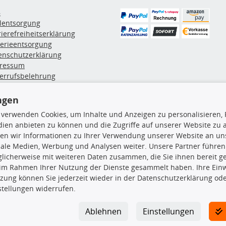
B
ölentsorgung
rierefreiheitserklärung
terieentsorgung
enschutzerklärung
ressum
errufsbelehrung
erruf des Vertrags
lung & Versand
ngen
 verwenden Cookies, um Inhalte und Anzeigen zu personalisieren, 
ien anbieten zu können und die Zugriffe auf unserer Website zu
rodukte
TecDoc Inside
en wir Informationen zu Ihrer Verwendung unserer Website an uns
iale Medien, Werbung und Analysen weiter. Unsere Partner führen
euchtung
licherweise mit weiteren Daten zusammen, die Sie ihnen bereit ge
msbeläge
 im Rahmen Ihrer Nutzung der Dienste gesammelt haben. Ihre Einwi
msscheiben
zung können Sie jederzeit wieder in der Datenschutzerklärung ode
plungssatz
Die hier angezeigten Daten insbesond
stellungen widerrufen.
rlenker
lager
Es ist zu unterlassen, die Daten ode
ßdämpfer
TecDoc zu vervielfältigen, zu verbrei
Ablehnen
Einstellungen
lassen. Ein Zuwiderhandeln stellt eine