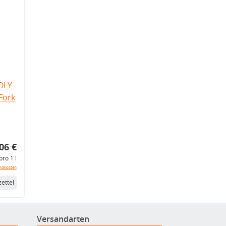
OLY
Fork
06 €
pro 1 l
ndkosten
ettel
Versandarten