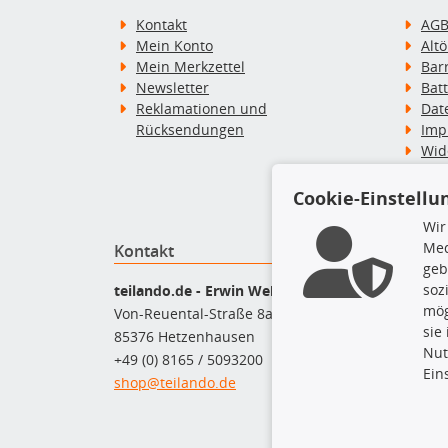
Kontakt
AG
Mein Konto
Alt
Mein Merkzettel
Bar
Newsletter
Bat
Reklamationen und
Dat
Rücksendungen
Imp
Wid
Wid
Zah
Cookie-Einstellu
Wir
Med
Kontakt
Top P
geb
soz
Bel
teilando.de - Erwin Weber GmbH
mög
Bre
Von-Reuental-Straße 8a
sie
Bre
85376 Hetzenhausen
Nut
Kup
+49 (0) 8165 / 5093200
Ein
Que
shop@teilando.de
Rad
Sto