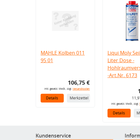
MAHLE Kolben 011
Liqui Moly Seil
95 01
Liter Dose -
Hohlraumvers
-Art.Nr. 6173
106,75 €
inkl. gesetzl. MwSt., zzgl.
Versandkosten
Details
Merkzettel
11,9
inkl. gesetzl. MwSt., zzgl.
Details
M
Kundenservice
Infor