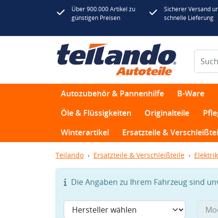
Über 900.000 Artikel zu
Sicherer Versand u
günstigen Preisen
schnelle Lieferung
Autozubehör & Pannenhilfe
B-Ware
Öle & Flüssigkeiten
Originalteile
Pfl
Winterartikel
Ersatzteile & Verschleißtei
Teilando
Ersatzteile & Verschleißteile
Elektrik
Die Angaben zu Ihrem Fahrzeug sind unvo