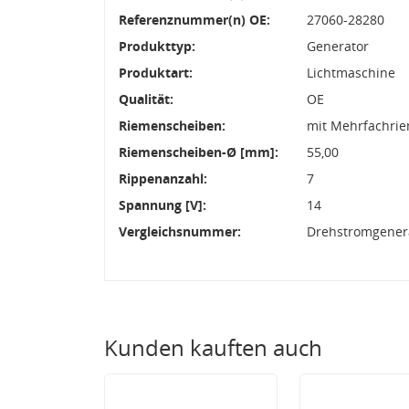
Referenznummer(n) OE:
27060-28280
Produkttyp:
Generator
Produktart:
Lichtmaschine
Qualität:
OE
Riemenscheiben:
mit Mehrfachri
Riemenscheiben-Ø [mm]:
55,00
Rippenanzahl:
7
Spannung [V]:
14
Vergleichsnummer:
Drehstromgenera
Kunden kauften auch