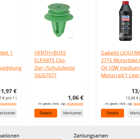
fett 1
HERTH+BUSS
Gabelöl LIQUI M
ELPARTS Clip,
2715 Motorbike 
iegelung
Zier-/Schutzleiste
Oil 10W medium
50267071
Motorrad 1 Liter
11,97 €
13,
1,06 €
7 € pro 1 l
13,06 € 
Versandkosten
inkl. gesetzl. MwSt., zzgl.
Versandkosten
inkl. gesetzl. MwSt., zzgl.
Versa
erkzettel
Details
Merkzettel
Details
Merkz
mationen
Zahlungsarten