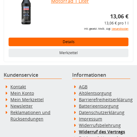
Motorrad 1 Liter
13,06 €
13,06 € pro 1 l
inkl. gesetzl. MwSt., zzgl.
Versandkosten
Details
Merkzettel
Kundenservice
Informationen
Kontakt
AGB
Mein Konto
Altölentsorgung
Mein Merkzettel
Barrierefreiheitserklärung
Newsletter
Batterieentsorgung
Reklamationen und
Datenschutzerklärung
Rücksendungen
Impressum
Widerrufsbelehrung
Widerruf des Vertrags