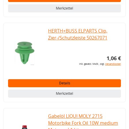
Merkzettel
HERTH+BUSS ELPARTS Clip,
Zier-/Schutzleiste 50267071
1,06 €
inkl. gesetzl. MwSt., zzgl.
Versandkosten
Details
Merkzettel
Gabelöl LIQUI MOLY 2715
Motorbike Fork Oil 10W medium