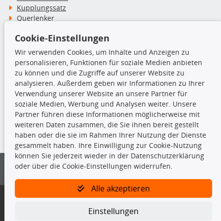
Kupplungssatz
Querlenker
Radlager
Cookie-Einstellungen
Stoßdämpfer
Wir verwenden Cookies, um Inhalte und Anzeigen zu
personalisieren, Funktionen für soziale Medien anbieten
TecDoc Inside
zu können und die Zugriffe auf unserer Website zu
analysieren. Außerdem geben wir Informationen zu Ihrer
Verwendung unserer Website an unsere Partner für
soziale Medien, Werbung und Analysen weiter. Unsere
Partner führen diese Informationen möglicherweise mit
Die hier angezeigten Daten insbesondere die gesamte Datenbank dürfen
weiteren Daten zusammen, die Sie ihnen bereit gestellt
nicht kopiert werden.
haben oder die sie im Rahmen Ihrer Nutzung der Dienste
gesammelt haben. Ihre Einwilligung zur Cookie-Nutzung
Es ist zu unterlassen, die Daten oder die gesamte Datenbank ohne
können Sie jederzeit wieder in der Datenschutzerklärung
vorherige Zustimmung von TecDoc zu vervielfältigen, zu verbreiten
oder über die Cookie-Einstellungen widerrufen.
und/oder diese Handlungen durch Dritte ausführen zu lassen. Ein
Zuwiderhandeln stellt eine Urheberrechtsverletzung dar und wird verfolgt.
Alle akzeptieren
Bitte prüfen Sie, ob das über unseren Onlineshop identifizierte Ersatzteil
auch tatsächlich dem gesuchten Ersatzteil entspricht.
Einstellungen
Gegebenenfalls sind ergänzende Informationen notwendig, um