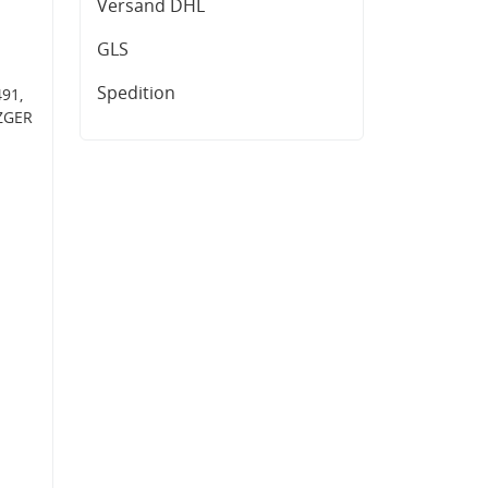
Versand DHL
GLS
Spedition
91,
ZGER