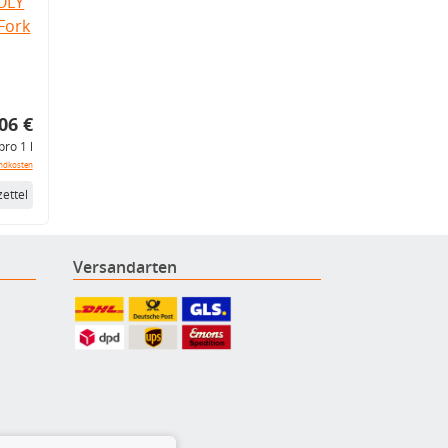
OLY
Fork
06 €
pro 1 l
ndkosten
ettel
Versandarten