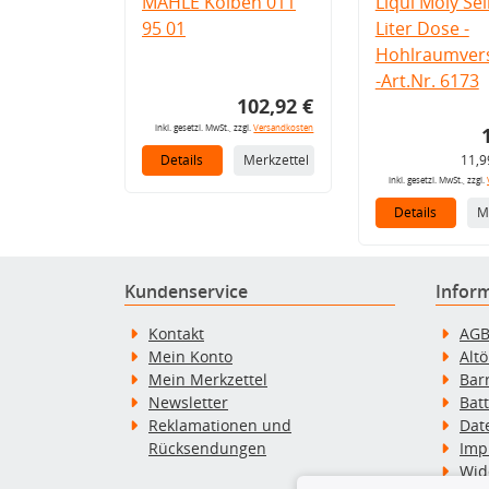
MAHLE Kolben 011
Liqui Moly Seil
95 01
Liter Dose -
Hohlraumvers
-Art.Nr. 6173
102,92 €
inkl. gesetzl. MwSt., zzgl.
Versandkosten
Details
Merkzettel
11,9
inkl. gesetzl. MwSt., zzgl.
Details
M
Kundenservice
Infor
Kontakt
AG
Mein Konto
Alt
Mein Merkzettel
Bar
Newsletter
Bat
Reklamationen und
Dat
Rücksendungen
Imp
Wid