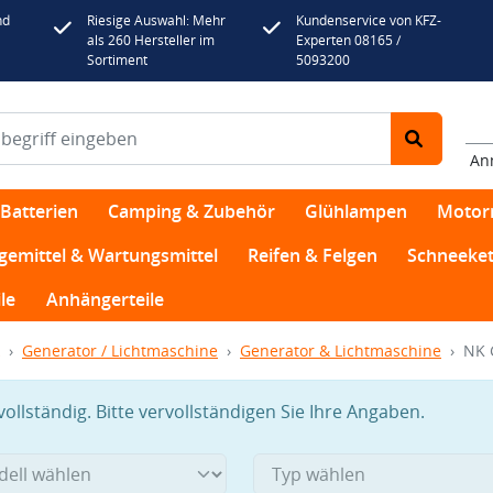
nd
Riesige Auswahl: Mehr
Kundenservice von KFZ-
als 260 Hersteller im
Experten 08165 /
Sortiment
5093200
An
Batterien
Camping & Zubehör
Glühlampen
Motor
egemittel & Wartungsmittel
Reifen & Felgen
Schneeket
le
Anhängerteile
Generator / Lichtmaschine
Generator & Lichtmaschine
NK 
llständig. Bitte vervollständigen Sie Ihre Angaben.