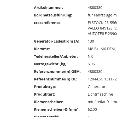
Artikelnummer:
4880380
Bordnetzausführung:
für Fahrzeuge m
crossreference:
ELSTOCK 28-556
VALEO 849128, 
AUTOTEILE 23900
Generator-Ladestrom [A]:
130
Klemme:
M8 B+, M6 DFM,
Teilehersteller/Anbieter:
NK
Nettogewicht [kg]:
6,96
Referenznummer(n) OEM:
4880380
Referenznummer(n) OE:
1204434, 131172
Produkttyp:
Generator
Produktart:
Lichtmaschine
Riemenscheiben:
mit Freilaufrie
Riemenscheiben-Ø [mm]:
62,00
Rippenanzahl:
6