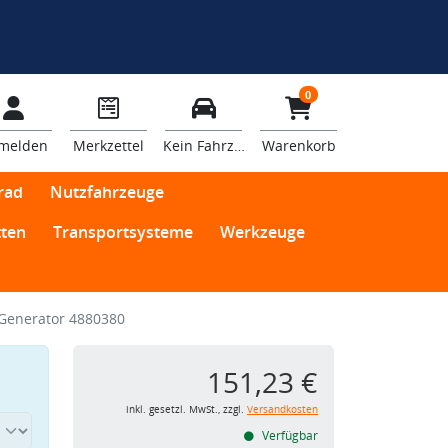
0
melden
Merkzettel
Kein Fahrzeug
Warenkorb
rad
Nutzfahrzeuge
ten
Transportsysteme
Werkzeuge
Generator 4880380
151,23 €
inkl. gesetzl. MwSt., zzgl.
Versandkosten
Verfügbar