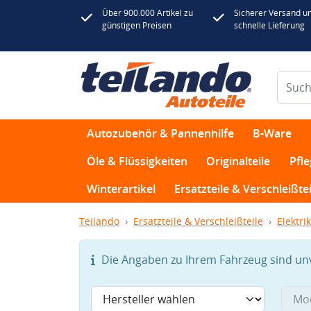
Über 900.000 Artikel zu
Sicherer Versand u
günstigen Preisen
schnelle Lieferung
Autozubehör & Pannenhilfe
B-Ware
Öle & Flüssigkeiten
Originalteile
Pfl
Winterartikel
Ersatzteile & Verschleißtei
Teilando
Ersatzteile & Verschleißteile
Elektrik
Die Angaben zu Ihrem Fahrzeug sind unvo