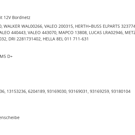
it 12V Bordnetz
0, WALKER WAL00266, VALEO 200315, HERTH+BUSS ELPARTS 323774
VALEO 440443, VALEO 443070, MAPCO 13808, LUCAS LRA02946, MET
32, DRI 2281731402, HELLA 8EL 011 711-631
 M5 D+
36, 13153236, 6204189, 93169030, 93169031, 93169259, 93180104
menscheibe