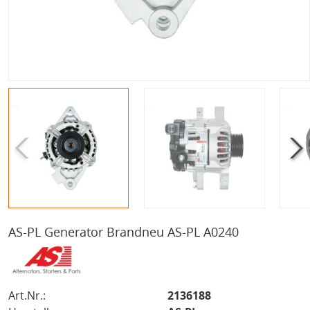
AS-PL Generator Brandneu AS-PL A0240
Art.Nr.:
2136188