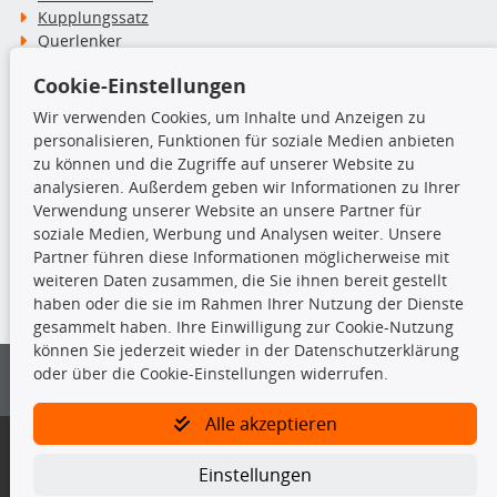
Kupplungssatz
Querlenker
Radlager
Cookie-Einstellungen
Stoßdämpfer
Wir verwenden Cookies, um Inhalte und Anzeigen zu
personalisieren, Funktionen für soziale Medien anbieten
TecDoc Inside
zu können und die Zugriffe auf unserer Website zu
analysieren. Außerdem geben wir Informationen zu Ihrer
Verwendung unserer Website an unsere Partner für
soziale Medien, Werbung und Analysen weiter. Unsere
Partner führen diese Informationen möglicherweise mit
Die hier angezeigten Daten insbesondere die gesamte Datenbank dürfen
weiteren Daten zusammen, die Sie ihnen bereit gestellt
nicht kopiert werden.
haben oder die sie im Rahmen Ihrer Nutzung der Dienste
gesammelt haben. Ihre Einwilligung zur Cookie-Nutzung
Es ist zu unterlassen, die Daten oder die gesamte Datenbank ohne
können Sie jederzeit wieder in der Datenschutzerklärung
vorherige Zustimmung von TecDoc zu vervielfältigen, zu verbreiten
oder über die Cookie-Einstellungen widerrufen.
und/oder diese Handlungen durch Dritte ausführen zu lassen. Ein
Zuwiderhandeln stellt eine Urheberrechtsverletzung dar und wird verfolgt.
Alle akzeptieren
Bitte prüfen Sie, ob das über unseren Onlineshop identifizierte Ersatzteil
auch tatsächlich dem gesuchten Ersatzteil entspricht.
Einstellungen
Gegebenenfalls sind ergänzende Informationen notwendig, um