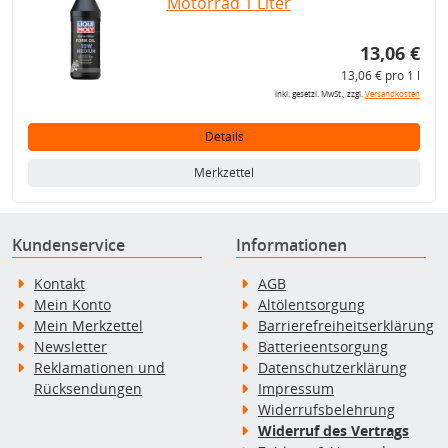
Motorrad 1 Liter
13,06 €
13,06 € pro 1 l
inkl. gesetzl. MwSt., zzgl.
Versandkosten
Details
Merkzettel
Kundenservice
Informationen
Kontakt
AGB
Mein Konto
Altölentsorgung
Mein Merkzettel
Barrierefreiheitserklärung
Newsletter
Batterieentsorgung
Reklamationen und
Datenschutzerklärung
Rücksendungen
Impressum
Widerrufsbelehrung
Widerruf des Vertrags