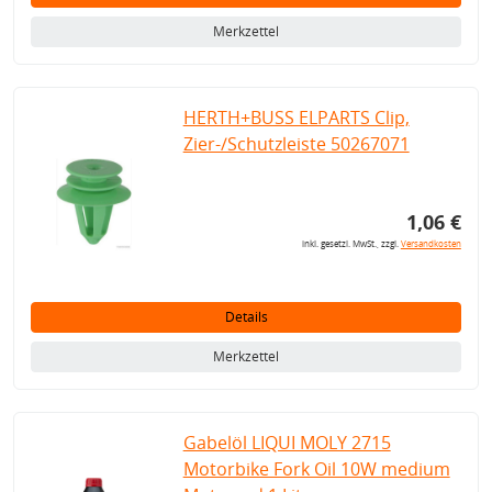
Merkzettel
HERTH+BUSS ELPARTS Clip,
Zier-/Schutzleiste 50267071
1,06 €
inkl. gesetzl. MwSt., zzgl.
Versandkosten
Details
Merkzettel
Gabelöl LIQUI MOLY 2715
Motorbike Fork Oil 10W medium